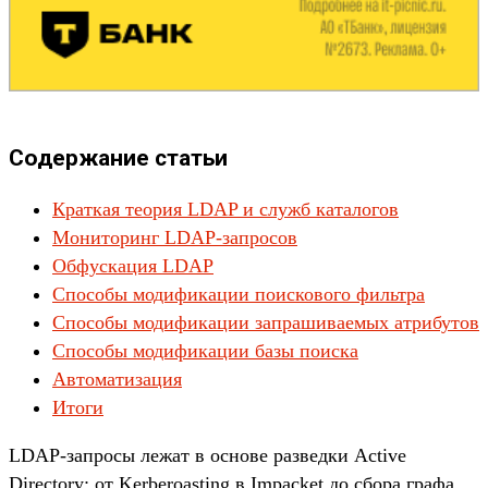
Содержание статьи
Краткая теория LDAP и служб каталогов
Мониторинг LDAP-запросов
Обфускация LDAP
Способы модификации поискового фильтра
Способы модификации запрашиваемых атрибутов
Способы модификации базы поиска
Автоматизация
Итоги
LDAP-зап­росы лежат в осно­ве раз­ведки Active
Directory: от Kerberoasting в Impacket до сбо­ра гра­фа