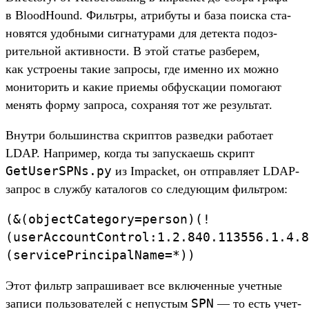
в BloodHound. Филь­тры, атри­буты и база поис­ка ста­
новят­ся удоб­ными сиг­натура­ми для детек­та подоз­
ритель­ной активнос­ти. В этой статье раз­берем,
как устро­ены такие зап­росы, где имен­но их мож­но
монито­рить и какие при­емы обфуска­ции помога­ют
менять фор­му зап­роса, сох­раняя тот же резуль­тат.
Внут­ри боль­шинс­тва скрип­тов раз­ведки работа­ет
LDAP. Нап­ример, ког­да ты запус­каешь скрипт
GetUserSPNs.
py
из Impacket, он отправ­ляет LDAP-
зап­рос в служ­бу катало­гов со сле­дующим филь­тром:
(
&(
objectCategory=person)(
!
(
userAccountControl:
1.
2.
840.
113556.
1.
4.
8
(servicePrincipalName=*))
Этот филь­тр зап­рашива­ет все вклю­чен­ные учет­ные
SPN
записи поль­зовате­лей с непус­тым
— то есть учет­