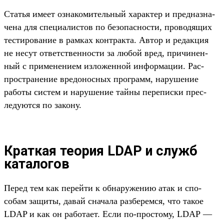
Статья име­ет озна­коми­тель­ный харак­тер и пред­назна­
чена для спе­циалис­тов по безопас­ности, про­водя­щих
тес­тирова­ние в рам­ках кон­трак­та. Автор и редак­ция
не несут ответс­твен­ности за любой вред, при­чинен­
ный с при­мене­нием изло­жен­ной информа­ции. Рас­
простра­нение вре­донос­ных прог­рамм, наруше­ние
работы сис­тем и наруше­ние тай­ны перепис­ки прес­
леду­ются по закону.
Краткая теория LDAP и служб
каталогов
Пе­ред тем как перей­ти к обна­руже­нию атак и спо­
собам защиты, давай сна­чала раз­берем­ся, что такое
LDAP и как он работа­ет. Если по‑прос­тому, LDAP —