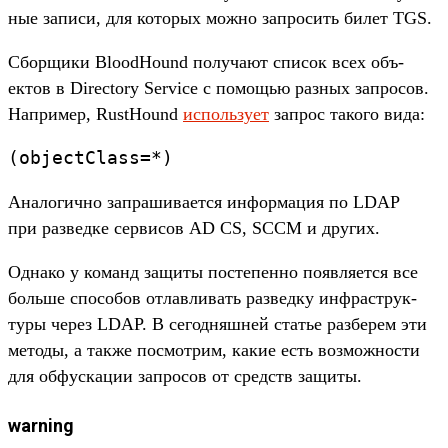
ные записи, для которых мож­но зап­росить билет TGS.
Сбор­щики BloodHound получа­ют спи­сок всех объ­
ектов в Directory Service с помощью раз­ных зап­росов.
Нап­ример, RustHound
ис­поль­зует
зап­рос такого вида:
(objectClass=*)
Ана­логич­но зап­рашива­ется информа­ция по LDAP
при раз­ведке сер­висов AD CS, SCCM и дру­гих.
Од­нако у команд защиты пос­тепен­но появ­ляет­ся все
боль­ше спо­собов отлавли­вать раз­ведку инфраструк­
туры через LDAP. В сегод­няшней статье раз­берем эти
методы, а так­же пос­мотрим, какие есть воз­можнос­ти
для обфуска­ции зап­росов от средств защиты.
warning