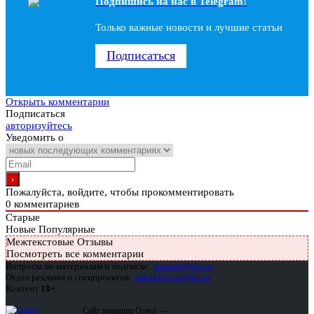
Подпишись на наc в Telegram!
Только важные новости и лучшие статьи
Подписаться
Открыть комментарии
Подписаться
авторизуйтесь
Уведомить о
Пожалуйста, войдите, чтобы прокомментировать
0
комментариев
Старые
Новые
Популярные
Межтекстовые Отзывы
Посмотреть все комментарии
Вопросы по материалам и подписке:
support@glc.ru
Отдел рекламы и спецпроектов:
yakovleva.a@glc.ru
Контент
18+
Сайт защищен Qrator —