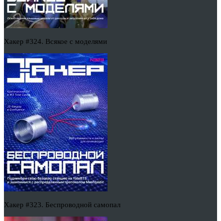
Хакер #324. Всякое с моделями
Хакер #323. Беспроводной самопал