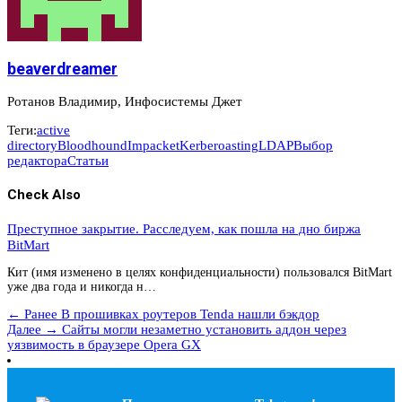
beaverdreamer
Ротанов Владимир, Инфосистемы Джет
Теги:
active
directory
Bloodhound
Impacket
Kerberoasting
LDAP
Выбор
редактора
Статьи
Check Also
Преступное закрытие. Расследуем, как пошла на дно биржа
BitMart
Кит (имя изменено в целях конфиденциальности) пользовался BitMart
уже два года и никогда н…
← Ранее
В прошивках роутеров Tenda нашли бэкдор
Далее →
Сайты могли незаметно установить аддон через
уязвимость в браузере Opera GX