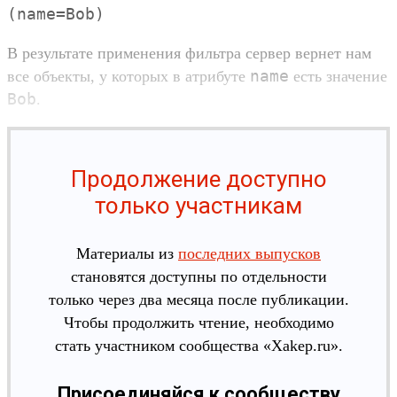
(name=Bob)
В резуль­тате при­мене­ния филь­тра сер­вер вер­нет нам
name
все объ­екты, у которых в атри­буте
есть зна­чение
Bob
.
Продолжение доступно
только участникам
Материалы из
последних выпусков
становятся доступны по отдельности
только через два месяца после публикации.
Чтобы продолжить чтение, необходимо
стать участником сообщества «Xakep.ru».
Присоединяйся к сообществу