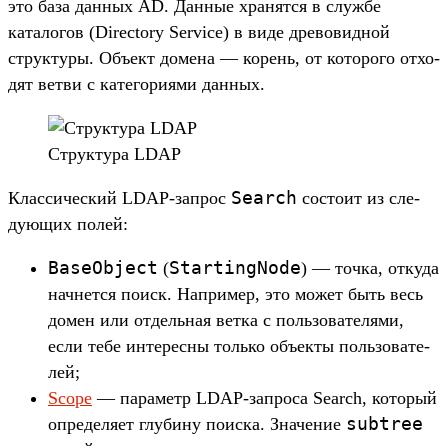
это база дан­ных AD. Дан­ные хра­нят­ся в служ­бе
катало­гов (Directory Service) в виде дре­вовид­ной
струк­туры. Объ­ект домена — корень, от которо­го отхо­
дят вет­ви с катего­риями дан­ных.
Струк­тура LDAP
Search
Клас­сичес­кий LDAP-зап­рос
сос­тоит из сле­
дующих полей:
BaseObject
StartingNode
(
) — точ­ка, отку­да
нач­нется поиск. Нап­ример, это может быть весь
домен или отдель­ная вет­ка с поль­зовате­лями,
если тебе инте­рес­ны толь­ко объ­екты поль­зовате­
лей;
Scope
— параметр LDAP-зап­роса Search, который
subtree
опре­деля­ет глу­бину поис­ка. Зна­чение