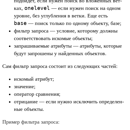
подой­дет, если нужен поиск во вло­жен­ных вет­
onelevel
ках,
— если нужен поиск на одном
уров­не, без углубле­ния в вет­ки. Еще есть
base
— поиск толь­ко по одно­му объ­екту, базе;
филь­тр зап­роса — усло­вие, которо­му дол­жны
соот­ветс­тво­вать иско­мые объ­екты;
зап­рашива­емые атри­буты — атри­буты, которые
будут зап­рошены у най­ден­ных объ­ектов.
Сам филь­тр зап­роса сос­тоит из сле­дующих час­тей:
ис­комый атри­бут;
зна­чение;
опе­ратор срав­нения;
от­рицание — если нуж­но исклю­чить опре­делен­
ные объ­екты.
При­мер филь­тра зап­роса: