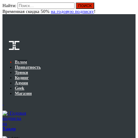
Найти:
Вход
Временная скидка 50%
на годовую подписку
!
Взлом
Приватность
Трюки
Кодинг
Админ
Geek
Магазин
Годовая
подписка
на
Хакер