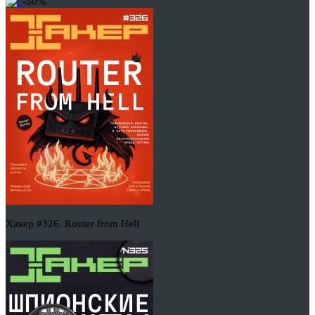
-50%
Хакер #326. Router from Hell