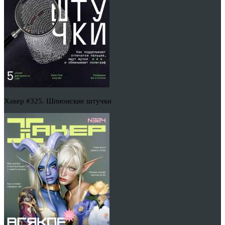
Хакер #325. Шпионские штучки