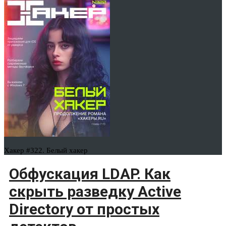
Хакер #322. Белый хакер
Обфускация LDAP. Как
скрыть разведку Active
Directory от простых