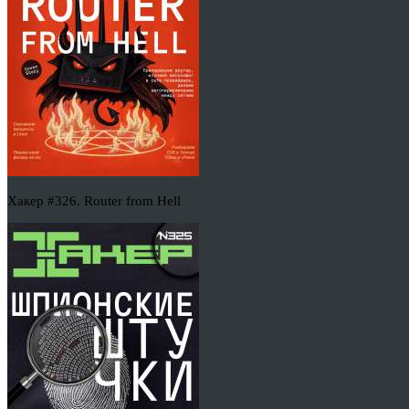
Хакер #326. Router from Hell