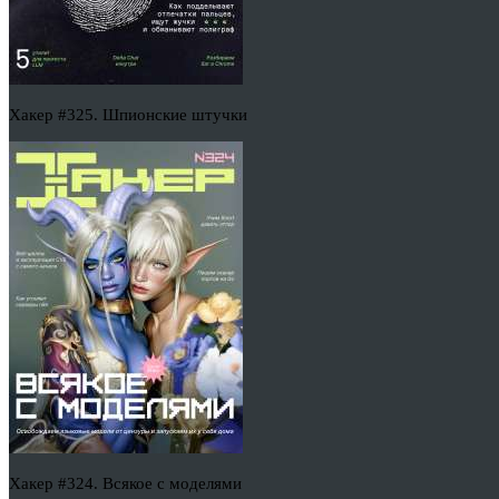
Хакер #325. Шпионские штучки
Хакер #324. Всякое с моделями