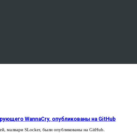
рующего WannaCry, опубликованы на GitHub
й, малвари SLocker, были опубликованы на GitHub.