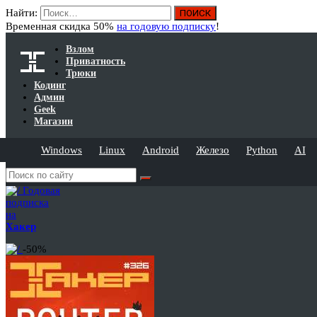
Найти:
Временная скидка 50%
на годовую подписку
!
Взлом
Приватность
Трюки
Кодинг
Админ
Geek
Магазин
Windows
Linux
Android
Железо
Python
AI
Годовая
подписка
на
Хакер
-50%