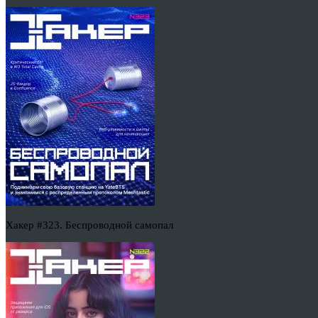
Хакер #323. Беспроводной самопал