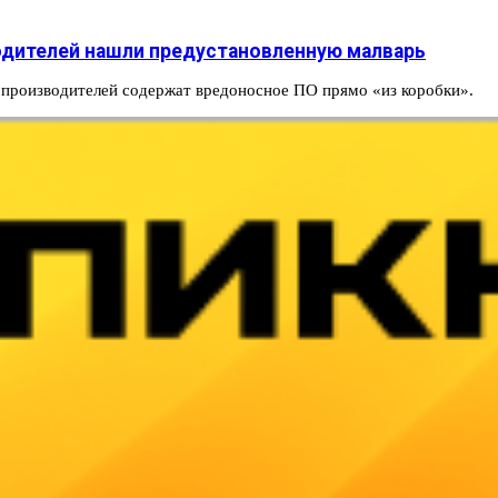
водителей нашли предустановленную малварь
 производителей содержат вредоносное ПО прямо «из коробки».