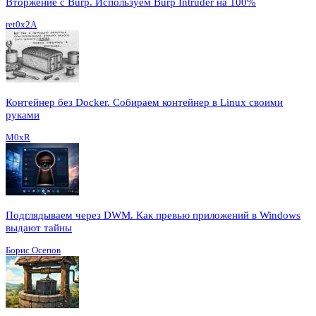
Вторжение с Burp. Используем Burp Intruder на 100%
ret0x2A
Контейнер без Docker. Собираем контейнер в Linux своими
руками
M0xR
Подглядываем через DWM. Как превью приложений в Windows
выдают тайны
Борис Осепов