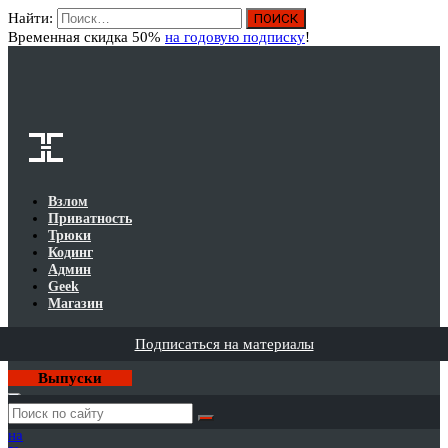
Найти:
Вход
Временная скидка 50%
на годовую подписку
!
Взлом
Приватность
Трюки
Кодинг
Админ
Geek
Магазин
Подписаться на материалы
Выпуски
Годовая
подписка
на