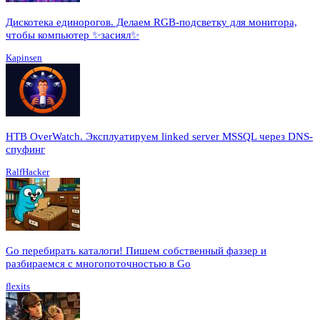
Дискотека единорогов. Делаем RGB-подсветку для монитора,
чтобы компьютер ✨засиял✨
Kapinsen
HTB OverWatch. Эксплуатируем linked server MSSQL через DNS-
спуфинг
RalfHacker
Go перебирать каталоги! Пишем собственный фаззер и
разбираемся с многопоточностью в Go
flexits