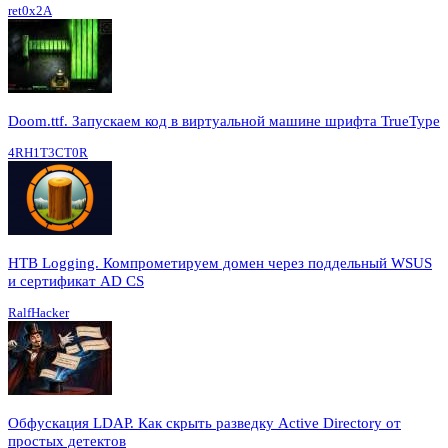
ret0x2A
Doom.ttf. Запускаем код в виртуальной машине шрифта TrueType
4RH1T3CT0R
HTB Logging. Компрометируем домен через поддельный WSUS
и сертификат AD CS
RalfHacker
Обфускация LDAP. Как скрыть разведку Active Directory от
простых детектов