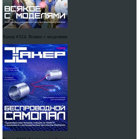
Хакер #324. Всякое с моделями