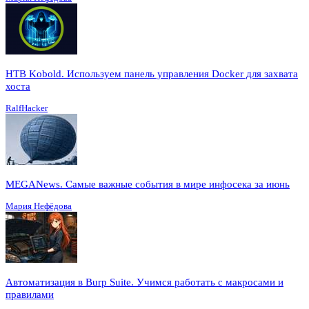
HTB Kobold. Используем панель управления Docker для захвата
хоста
RalfHacker
MEGANews. Cамые важные события в мире инфосека за июнь
Мария Нефёдова
Автоматизация в Burp Suite. Учимся работать с макросами и
правилами