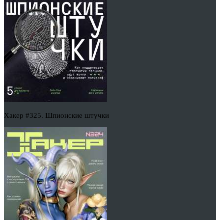
Хакер #325. Шпионские штучки