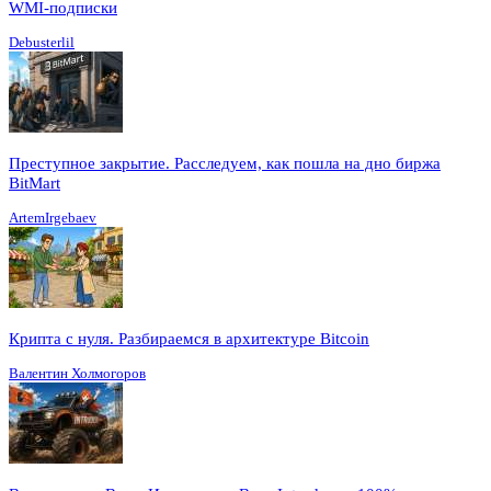
WMI-подписки
Debusterlil
Преступное закрытие. Расследуем, как пошла на дно биржа
BitMart
ArtemIrgebaev
Крипта с нуля. Разбираемся в архитектуре Bitcoin
Валентин Холмогоров