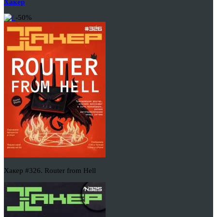
Хакер
-50%
Хакер #326. Router from Hell