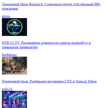
Локальный Deep Research. Совершенствуем собственный ИИ-
поисковик
afonin
HTB CCTV. Раскрываем админскую панель motionEye и
повышаем привилегии
RalfHacker
Племенной брак. Разбираем недавнюю CVE в Tomcat Tribes
ret0x2A