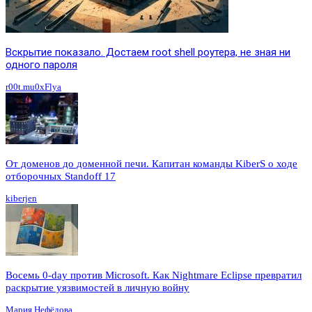
Вскрытие показало. Достаем root shell роутера, не зная ни
одного пароля
r00t.mu0xFlya
От доменов до доменной печи. Капитан команды KiberS о ходе
отборочных Standoff 17
kiberjen
Восемь 0-day против Microsoft. Как Nightmare Eclipse превратил
раскрытие уязвимостей в личную войну
Мария Нефёдова