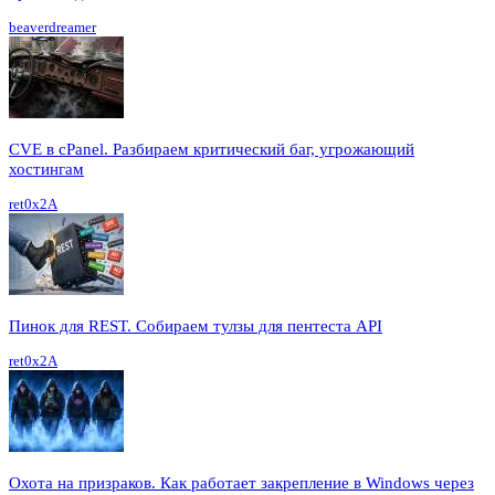
beaverdreamer
CVE в cPanel. Разбираем критический баг, угрожающий
хостингам
ret0x2A
Пинок для REST. Собираем тулзы для пентеста API
ret0x2A
Охота на призраков. Как работает закрепление в Windows через