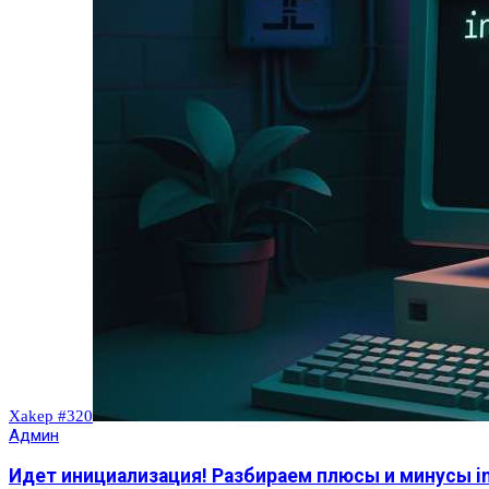
Xakep #320
Админ
Идет инициализация! Разбираем плюсы и минусы in