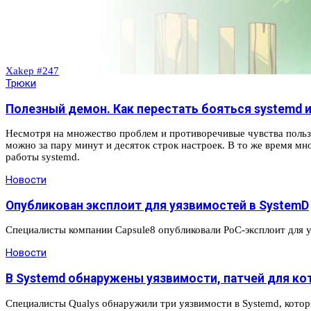
Xakep #247
Трюки
Полезный демон. Как перестать бояться systemd и
Несмотря на множество проблем и противоречивые чувства пользо
можно за пару минут и десяток строк настроек. В то же время м
работы systemd.
Новости
Опубликован эксплоит для уязвимостей в SystemD
Специалисты компании Capsule8 опубликовали PoC-эксплоит для 
Новости
В Systemd обнаружены уязвимости, патчей для ко
Специалисты Qualys обнаружили три уязвимости в Systemd, которы