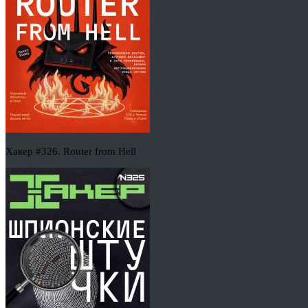
Хакер #326. Router from Hell