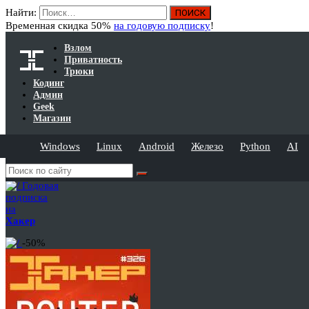
Найти:
Временная скидка 50%
на годовую подписку
!
Взлом
Приватность
Трюки
Кодинг
Админ
Geek
Магазин
Windows
Linux
Android
Железо
Python
AI
Годовая
подписка
на
Хакер
-50%