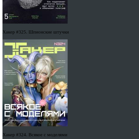
Хакер #325. Шпионские штучки
Хакер #324. Всякое с моделями