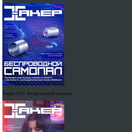
Хакер #323. Беспроводной самопал