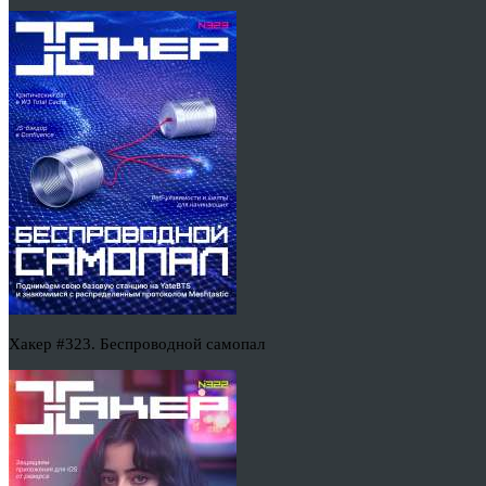
Хакер #323. Беспроводной самопал