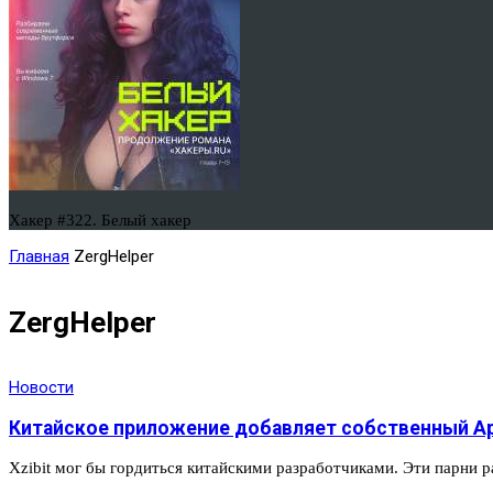
Хакер #322. Белый хакер
Главная
ZergHelper
ZergHelper
Новости
Китайское приложение добавляет собственный App
Xzibit мог бы гордиться китайскими разработчиками. Эти парни