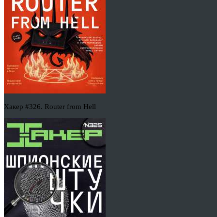
Хакер #326. Router from Hell