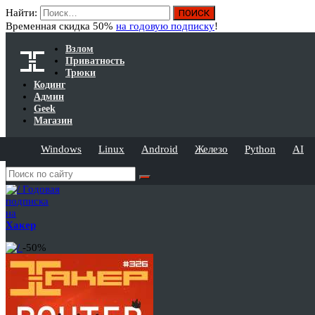
Найти:
Временная скидка 50%
на годовую подписку
!
Взлом
Приватность
Трюки
Кодинг
Админ
Geek
Магазин
Windows
Linux
Android
Железо
Python
AI
Годовая
подписка
на
Хакер
-50%