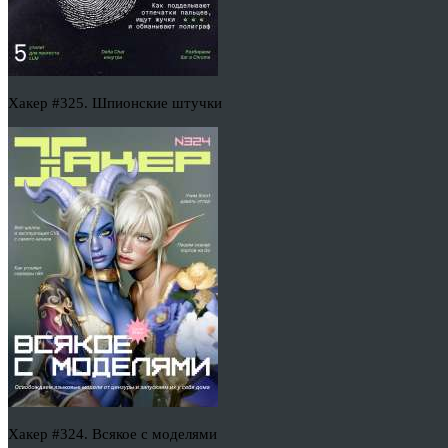
Хакер #325. Шпионские штучки
Хакер #324. Всякое с моделями