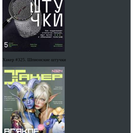
Хакер #325. Шпионские штучки