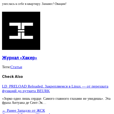
унеслась к себе в квартиру. Занавес! Овации!
Журнал «Хакер»
Теги:
Статьи
Check Also
LD_PRELOAD Reloaded. Закрепляемся в Linux — от перехвата
функций до руткита BEURK
«Зорко одно лишь сердце. Самого главного глазами не увидишь». Эта
фраза Антуана де Сент-Эк…
← Ранее
Западло от ЖСК