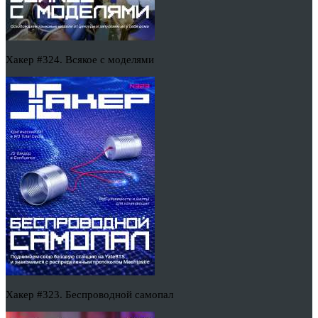
Хакер #324. Всякое с моделями
Хакер #323. Беспроводной самопал