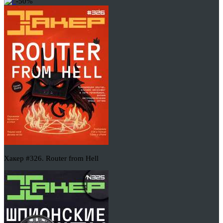
-50%
Хакер #326. Router from Hell