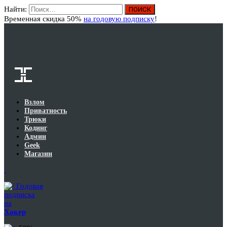
Найти:
Вход
Временная скидка 50%
на годовую подписку
!
Взлом
Приватность
Трюки
Кодинг
Админ
Geek
Магазин
Годовая
подписка
на
Хакер