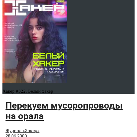
Хакер #322. Белый хакер
Перекуем мусоропроводы
на орала
Журнал «Хакер»
28.06.2000