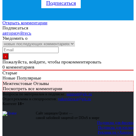
Подписаться
Открыть комментарии
Подписаться
авторизуйтесь
Уведомить о
Пожалуйста, войдите, чтобы прокомментировать
0
комментариев
Старые
Новые
Популярные
Межтекстовые Отзывы
Посмотреть все комментарии
Вопросы по материалам и подписке:
support@glc.ru
Отдел рекламы и спецпроектов:
yakovleva.a@glc.ru
Контент
18+
Сайт защищен Qrator —
самой забойной защитой от DDoS в мире
Подписка для физлиц
Подписка для юрлиц
Реклама на «Хакере»