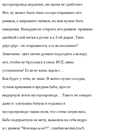
мусоропровод медленно, ни хрена не сработает.
Нет, ну может быть твои соседи открывают м/п
рывком, а закрывают пинком, но нам нужно бить
наверняка. Вынудим их открыть м/п рывком: привяжи
двойной слой нитки к ручке и к 3-ей дырке. Типа
дёрг-дёрг - не открывается, а если посильнее?
Замечание: цвет нитки должен подходить к колору
м/п, чтобы не бросалась в глаза. ВСЁ, мина
установлена! Если не влом, ждем-с…
Как будет у тебя, не знаю. В моём случае соседка,
тучная крикливая и вредная баба, просто
выдернула лоток мусоропровода… Такого не ожидал
даже я: хлопушка ёпнула и отдалась в
мусоропроводе таким эхом, что стены затряслись.
Баба подпрыгнула на метр, вывалила на себя ведро
и с криком "Чеченцы-ы-ы!!!", сшибая косяки (гы!)