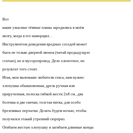
Вот
какие ужасные тёмные планы зародились в моём
мозгу, когда я его наморщил…
Инструментом доведения вредных соседей может
быть не только дверной звонок (читай предыдущую
статью), но и мусоропровод. Дело хлопотное, но
результат того стоит.
Итак, мои маленькие любители секса, нам нужно:
хлопушка обыкновенная, дрель ручная или
прирученная, полоска гибкой жести 2х8 см., два
болтика и две гаички, толстая нитка, для особо
брезгливых перчатки. Делать будем ночью, чтобы
получился этакий утренний сюрприз.
Огибаем жестью хлопушку и загибаем длинные концы