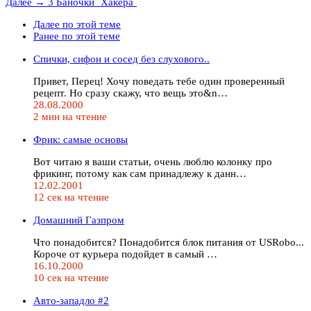
Далее →
3 Баночки `Хакера`
Далее по этой теме
Ранее по этой теме
Спички, сифон и сосед без слухового..
Привет, Перец! Хочу поведать тебе один проверенный
рецепт. Но сразу скажу, что вещь это&n…
28.08.2000
2 мин на чтение
Фрик: самые основы
Вот читаю я ваши статьи, очень люблю колонку про
фрикинг, потому как сам принадлежу к данн…
12.02.2001
12 сек на чтение
Домашний Газпром
Что понадобится? Понадобится блок питания от USRobo...
Короче от курьера подойдет в самый …
16.10.2000
10 сек на чтение
Авто-западло #2