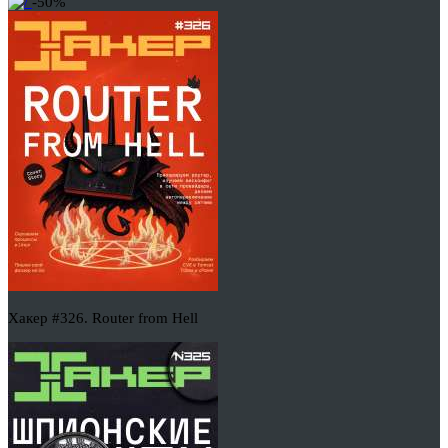
-50%
Хакер #326. Router from Hell