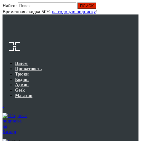
Найти:
Вход
Временная скидка 50%
на годовую подписку
!
Взлом
Приватность
Трюки
Кодинг
Админ
Geek
Магазин
Годовая
подписка
на
Хакер