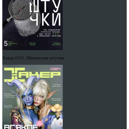
Хакер #325. Шпионские штучки