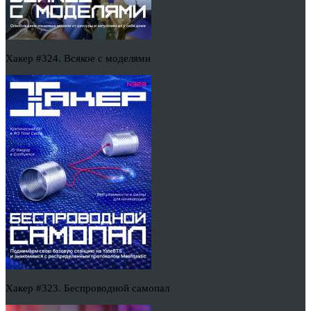
Хакер #324. Всякое с моделями
Хакер #323. Беспроводной самопал