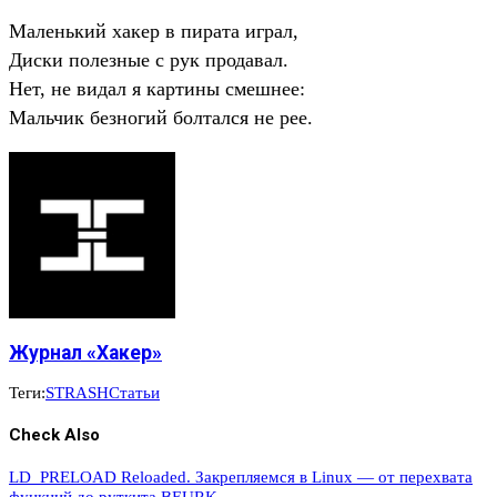
Маленький хакер в пирата играл,
Диски полезные с рук продавал.
Нет, не видал я картины смешнее:
Мальчик безногий болтался не рее.
Журнал «Хакер»
Теги:
STRASH
Статьи
Check Also
LD_PRELOAD Reloaded. Закрепляемся в Linux — от перехвата
функций до руткита BEURK