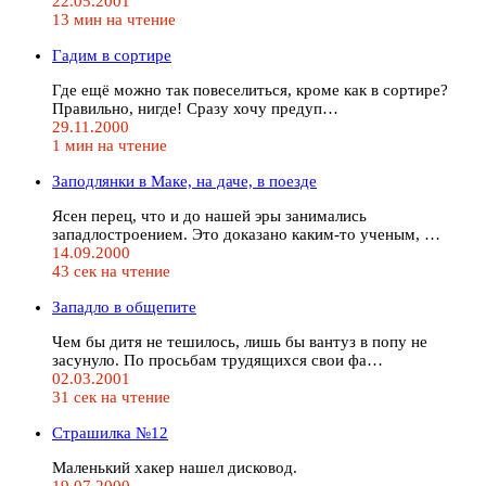
22.05.2001
13 мин на чтение
Гадим в сортире
Где ещё можно так повеселиться, кроме как в сортире?
Правильно, нигде! Сразу хочу предуп…
29.11.2000
1 мин на чтение
Заподлянки в Маке, на даче, в поезде
Ясен перец, что и до нашей эры занимались
западлостроением. Это доказано каким-то ученым, …
14.09.2000
43 сек на чтение
Западло в общепите
Чем бы дитя не тешилось, лишь бы вантуз в попу не
засунуло. По просьбам трудящихся свои фа…
02.03.2001
31 сек на чтение
Страшилка №12
Маленький хакер нашел дисковод.
19.07.2000