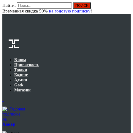
Найти:
Вход
Временная скидка 50%
на годовую подписку
!
Взлом
Приватность
Трюки
Кодинг
Админ
Geek
Магазин
Годовая
подписка
на
Хакер