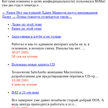
Кит (имя изменено в целях конфиденциальности) пользовался BitMart
уже два года и никогда н…
← Ранее
Вот настоящий Хакер Мавроди надул американцев
Далее →
Птица говорун отличается умом…
Далее по этой теме
Ранее по этой теме
Заподлянки в клубе и не только
Работал я как-то админом интернет клуба ну и, в
основном, в ночную смену. Начальства нет. …
30.07.2001
58 сек на чтение
Взломана новая защита CD
Технология SafeAudio компании Macrovision,
разработанная для предотвращения переписи CD-тр…
10.08.2001
4 мин на чтение
BAT в 21-ом веке
Все наверное уже давно позабыли старый добрый DOS. А
ведь иногда приходится работать в усл…