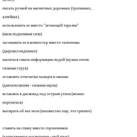
писать ручкой на магнитных дорожках (тропинках,
аллейках)
использовать ее вместо "летающей тарелки"
(мала подъемныя сила)
засовывать ее в компостер вместо талончика
(дырокол надежнее)
пытаться смыть информацию водой (нужна очень
сильная струя)
оставлять отпечатки пальцев в окошке
(дактилоскопия - сильная наука)
вставлять в дисковод под острым углом (можно
порезаться)
вытирать об нее ноги (неизвестно еще, что грязнее)
ставить на спину вместо горчичников
(единственное исключение - мой язык)