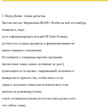
1. Перед Вами - новая дискетка.
Чистая-чистая. Фирменная (BASF). Чтобы на ней что-нибудь
появилось, надо:
а) ее отформатировать штукой SF (Safe Format);
(учтите,что острые предметы к форматированию не
имеют никакого отношения)
б) стыбрить у товарища парочку программ;
(желательно таких, каких он никому не дает)
в) вытащить ее из щелки с закрывашкой, положить в
конвертик и спрятать так, чтобы никто ее не
увидел; (в разные отверстия человеческого тела
прятать не рекомендуетсяю)
г) всю оставшуюся жизнь (и потом тоже) делать того,
что сейчас скажу.