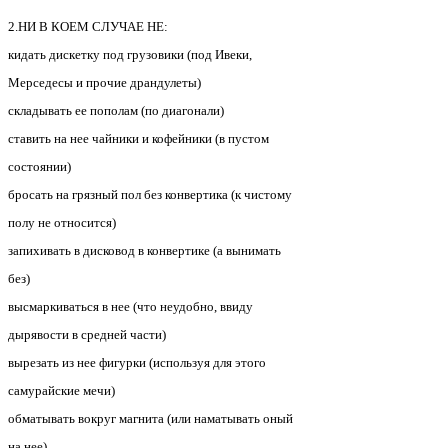
2.HИ В КОЕМ СЛУЧАЕ HЕ:
кидать дискетку под грузовики (под Ивеки,
Мерседесы и прочие драндулеты)
складывать ее пополам (по диагонали)
ставить на нее чайники и кофейники (в пустом
состоянии)
бросать на грязный пол без конвертика (к чистому
полу не относится)
запихивать в дисковод в конвертике (а вынимать
без)
высмаркиваться в нее (что неудобно, ввиду
дырявости в средней части)
вырезать из нее фигурки (используя для этого
самурайские мечи)
обматывать вокруг магнита (или наматывать оный
на нее)