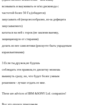
всовывать и выуживать ее в/из дисковода с
частотой более 50 Гц (обидится)
закусывать ей (нецелесообразно, из-за дефицита
закусываемого)
кататься на ней с горок (не заклеив выемку,
защищающую от стирания)
делать из нее самолетики (рискуете быть украденым
израильитянами)
3.Eсли ты,дружок,не будешь
соблюдать эти правила,то дискетку можешь
выкинуть сразу, но, что будет более умным
решением - лучше отдать ее мне.
These are advices of IBM &SONY Ltd. companies!
Все эту ерунду придумали