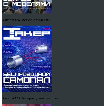
Хакер #324. Всякое с моделями
Хакер #323. Беспроводной самопал