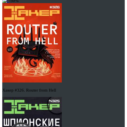
-50%
Хакер #326. Router from Hell