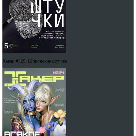
Хакер #325. Шпионские штучки