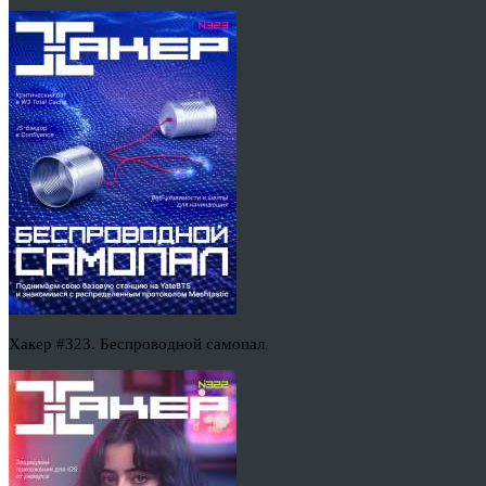
Хакер #323. Беспроводной самопал