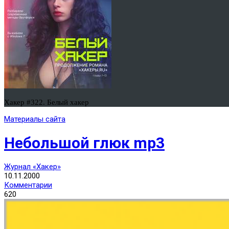
Хакер #322. Белый хакер
Материалы сайта
Небольшой глюк mp3
Журнал «Хакер»
10.11.2000
Комментарии
620