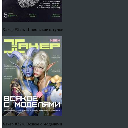
Хакер #325. Шпионские штучки
Хакер #324. Всякое с моделями