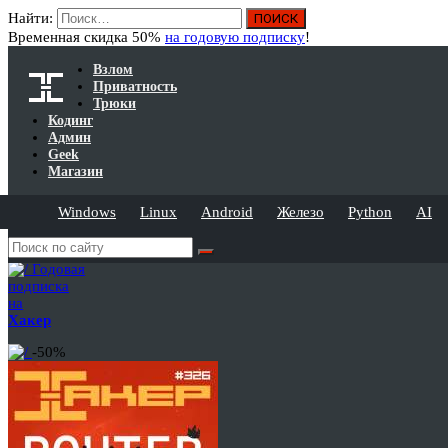
Найти:
Временная скидка 50%
на годовую подписку
!
Взлом
Приватность
Трюки
Кодинг
Админ
Geek
Магазин
Windows
Linux
Android
Железо
Python
AI
Годовая
подписка
на
Хакер
-50%