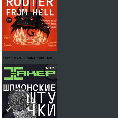
Хакер #326. Router from Hell