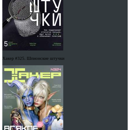
Хакер #325. Шпионские штучки