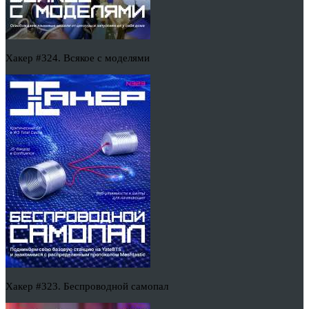
Хакер #324. Всякое с моделями
Хакер #323. Беспроводной самопал