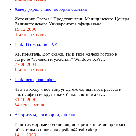
Хакер украл 5 тыс. историй болезни
Истoчник: Cnews " Представители Медицинского Центра
Вашингтонского Университета официально…
19.12.2000
3 мин на чтение
Link: В ожидании XP
Re, приятель. Вот скажи, ты и твое железо готово к
встрече “великой и ужасной” Windows XP?…
27.08.2001
1 мин на чтение
Link: вся философия
Что-то хожу я все вокруг да около, пытаюсь развести
философию вокруг таких банально-примит…
31.10.2000
34 сек на чтение
Афоризмы, поговорки, описки
Ваши хуморные сочинения, истории и прочие приколы
обязательно шлите на epsilon@real.xakep.…
14.11.2000