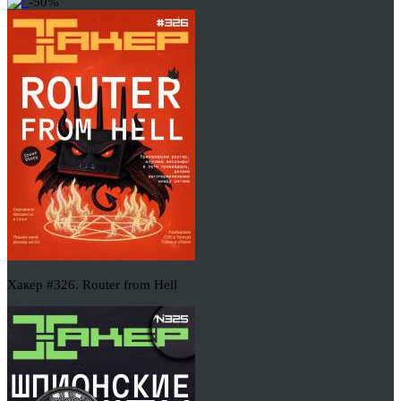
-50%
Хакер #326. Router from Hell