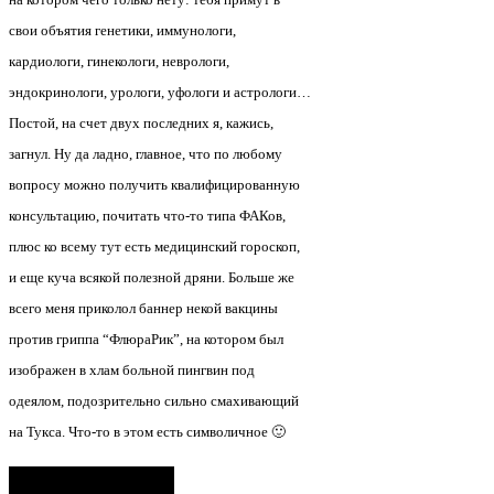
свои объятия генетики, иммунологи,
кардиологи, гинекологи, неврологи,
эндокринологи, урологи, уфологи и астрологи…
Постой, на счет двух последних я, кажись,
загнул. Ну да ладно, главное, что по любому
вопросу можно получить квалифицированную
консультацию, почитать что-то типа ФАКов,
плюс ко всему тут есть медицинский гороскоп,
и еще куча всякой полезной дряни. Больше же
всего меня приколол баннер некой вакцины
против гриппа “ФлюраРик”, на котором был
изображен в хлам больной пингвин под
одеялом, подозрительно сильно смахивающий
на Тукса. Что-то в этом есть символичное 🙂