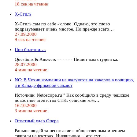
18 сек на чтение
Х-Стиль
Х-Стиль сам по себе - слово. Однако, это слово
подразумевает очень многое. Но прежде всего…
27.09.2000
9 сек на чтение
Про болезни….
Questions & Answers - - - - - - Пишет вам студентка.
28.07.2000
4 мин на чтение
NC: В Чехии компании не жалуются на хакеров в полицию,
а в Канаде фрикеров сажают
Истoчник: Netoscope.ru " Как сообщило в среду чешское
новостное агентство CTK, чешские ком…
16.10.2000
3 мин на чтение
Ответный удар Опера
Раньше людей за несогласие с общественным мнением
сжигали на кострах. Инквизиция… что тут …