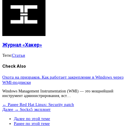
Журнал «Хакер»
Теги:
Статьи
Check Also
Охота на призраков. Как работает закрепление в Windows через
WMI-подписки
Windows Management Instrumentation (WMI) — это мощнейший
инструмент администрирования, вст…
← Ранее
Red Hat Linux: Security patch
Далее →
Socks5 эксплоит
Далее по этой теме
Ранее по этой теме