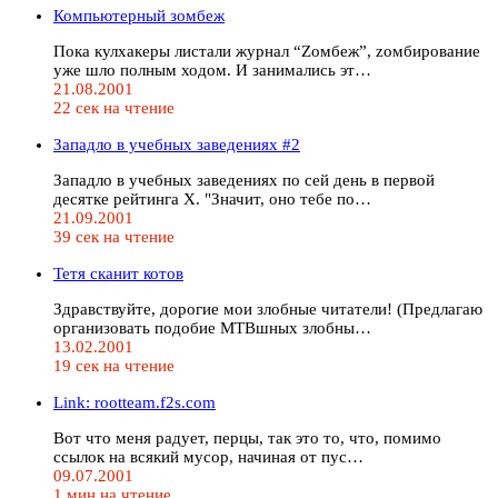
Компьютерный зомбеж
Пока кулхакеры листали журнал “Zoмбеж”, zомбирование
уже шло полным ходом. И занимались эт…
21.08.2001
22 сек на чтение
Западло в учебных заведениях #2
Западло в учебных заведениях по сей день в первой
десятке рейтинга Х. "Значит, оно тебе по…
21.09.2001
39 сек на чтение
Тетя сканит котов
Здравствуйте, дорогие мои злобные читатели! (Предлагаю
организовать подобие МТВшных злобны…
13.02.2001
19 сек на чтение
Link: rootteam.f2s.com
Вот что меня радует, перцы, так это то, что, помимо
ссылок на всякий мусор, начиная от пус…
09.07.2001
1 мин на чтение