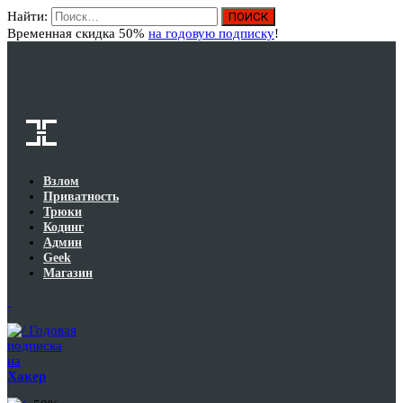
Найти:
Вход
Временная скидка 50%
на годовую подписку
!
Взлом
Приватность
Трюки
Кодинг
Админ
Geek
Магазин
Годовая
подписка
на
Хакер