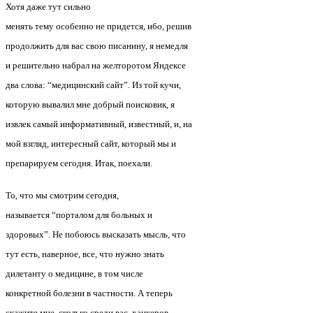
Хотя даже тут сильно
менять тему особенно не придется, ибо, решив
продолжить для вас свою писанину, я немедля
и решительно набрал на желторотом Яндексе
два слова: “медицинский сайт”. Из той кучи,
которую вывалил мне добрый поисковик, я
извлек самый информативный, известный, и, на
мой взгляд, интересный сайт, который мы и
препарируем сегодня. Итак, поехали.
То, что мы смотрим сегодня,
называется “порталом для больных и
здоровых”. Не побоюсь высказать мысль, что
тут есть, наверное, все, что нужно знать
дилетанту о медицине, в том числе
конкретной болезни в частности. А теперь
скажите мне, сколько среди вас, хацкеров,