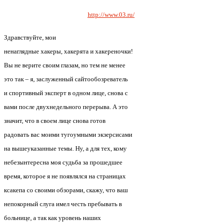
http://www.03.ru/
Здравствуйте, мои
ненаглядные хакеры, хакерята и хакереночки!
Вы не верите своим глазам, но тем не менее
это так – я, заслуженный сайтообозреватель
и спортивный эксперт в одном лице, снова с
вами после двухнедельного перерыва. А это
значит, что в своем лице снова готов
радовать вас моими тугоумными экзерсисами
на вышеуказанные темы. Ну, а для тех, кому
небезынтересна моя судьба за прошедшее
время, которое я не появлялся на страницах
ксакепа со своими обзорами, скажу, что ваш
непокорный слуга имел честь пребывать в
больнице, а так как уровень наших