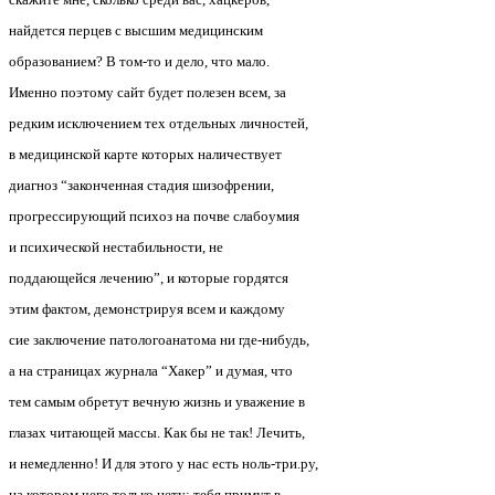
найдется перцев с высшим медицинским
образованием? В том-то и дело, что мало.
Именно поэтому сайт будет полезен всем, за
редким исключением тех отдельных личностей,
в медицинской карте которых наличествует
диагноз “законченная стадия шизофрении,
прогрессирующий психоз на почве слабоумия
и психической нестабильности, не
поддающейся лечению”, и которые гордятся
этим фактом, демонстрируя всем и каждому
сие заключение патологоанатома ни где-нибудь,
а на страницах журнала “Хакер” и думая, что
тем самым обретут вечную жизнь и уважение в
глазах читающей массы. Как бы не так! Лечить,
и немедленно! И для этого у нас есть ноль-три.ру,
на котором чего только нету: тебя примут в