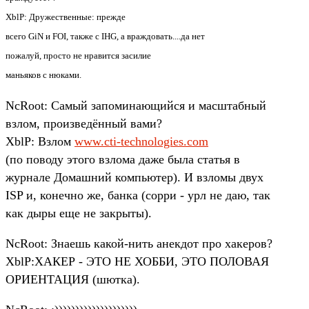
XblP: Дружественные: прежде
всего GiN и FOI, также с IHG, а враждовать....да нет
пожалуй, просто не нравится засилие
маньяков с нюками.
NcRoot: Самый запоминающийся и масштабный
взлом, произведённый вами?
XblP: Взлом
www.cti-technologies.com
(по поводу этого взлома даже была статья в
журнале Домашний компьютер). И взломы двух
ISP и, конечно же, банка (сорри - урл не даю, так
как дыры еще не закрыты).
NcRoot: Знаешь какой-нить анекдот про хакеров?
XblP:ХАКЕР - ЭТО НЕ ХОББИ, ЭТО ПОЛОВАЯ
ОРИЕНТАЦИЯ (шютка).