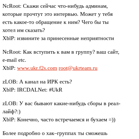
NcRoot: Скажи сейчас что-нибудь админам,
которые прочтут это интервью. Может у тебя
есть какое-то обращение к ним? Чего бы ты
хотел им сказать?
XblP: извините за принесенные неприятности
NcRoot: Как вступить к вам в группу? ваш сайт,
e-mail etc.
XblP:
www.ukr.f2s.com
root@ukrteam.ru
zLOB: А канал на ИРК есть?
XblP: IRCDALNet: #UkR
zLOB: У вас бывают какие-нибудь сборы в реал-
лайф?:)
XblP: Конечно, часто встречаемся и бухаем =))
Более подробно о хак–группах ты сможешь