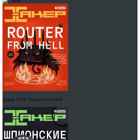
-50%
Хакер #326. Router from Hell