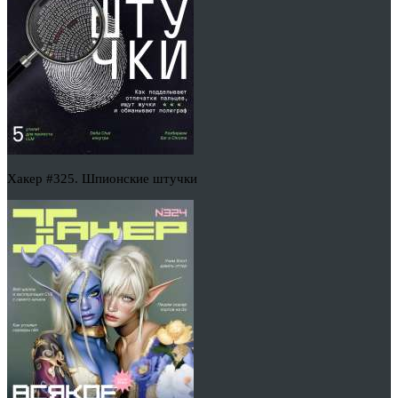
Хакер #325. Шпионские штучки