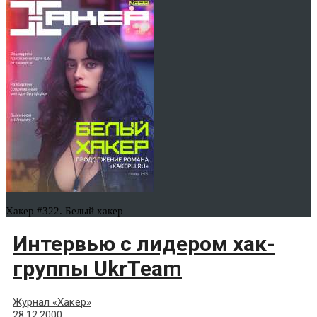
Хакер #322. Белый хакер
Интервью с лидером хак-
группы UkrTeam
Журнал «Хакер»
28.12.2000