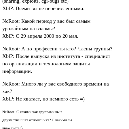
(sharing, exploits, cgi-bugs etc)
XblP: Всеми выше перечисленными.
NcRoot: Какой период у вас был самым
урожайным на взломы?
XblP: С 29 апреля 2000 по 20 мая.
NcRoot: А по профессии ты кто? Члены группы?
XblP: После выпуска из института - специалист
по организации и технологиям защиты
информации.
NcRoot: Много ли у вас свободного времени на
хак?
XblP: Не хватает, но немного есть =)
NcRoot: С какими хак-группами вы в
дружественных отношениях? С какими вы
\
враждуете?