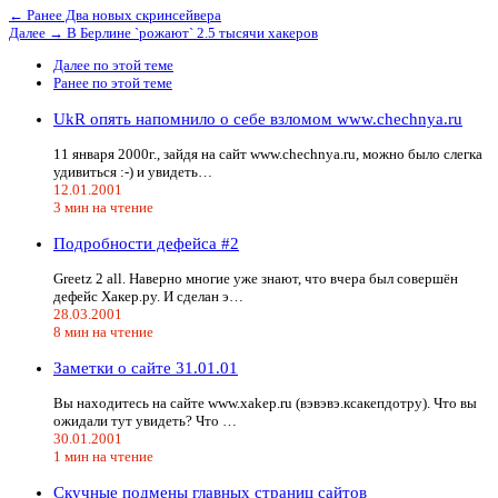
← Ранее
Два новых скринсейвера
Далее →
В Берлине `рожают` 2.5 тысячи хакеров
Далее по этой теме
Ранее по этой теме
UkR опять напомнило о себе взломом www.chechnya.ru
11 января 2000г., зайдя на сайт www.chechnya.ru, можно было слегка
удивиться :-) и увидеть…
12.01.2001
3 мин на чтение
Подробности дефейса #2
Greetz 2 all. Наверно многие уже знают, что вчера был совершён
дефейс Xакер.ру. И сделан э…
28.03.2001
8 мин на чтение
Заметки о сайте 31.01.01
Вы находитесь на сайте www.xakep.ru (вэвэвэ.ксакепдотру). Что вы
ожидали тут увидеть? Что …
30.01.2001
1 мин на чтение
Скучные подмены главных страниц сайтов