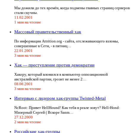
Мы дожили до тех времён, когда подмены главных страниц серверов
стали скучны.
11.02.2001
1 мин на чтение
Массовый правительственный хак
По информации Attrition.org - сайта, отслеживающего взломы,
совершенные в Сети, - в пятниц…
22.01.2001
3 мин на чтение
Хак — преступление против демократии
Хакеру, который вломился в компьютер оппозиционной
австралийской партии, грозит не менее 2…
08.08.2001
3 мин на чтение
Интервью с лидером хак-группы Twisted-Metal
NcRoot: Привет HellHound! Как тебя в реале зовут? Hell-Hond:
Мизерный Сергей ( Вскоре Sanm…
27.12.2000
2 мин на чтение
Российские хак-группы