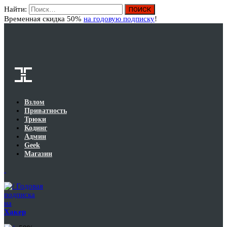
Найти:
Вход
Временная скидка 50%
на годовую подписку
!
Взлом
Приватность
Трюки
Кодинг
Админ
Geek
Магазин
Годовая
подписка
на
Хакер