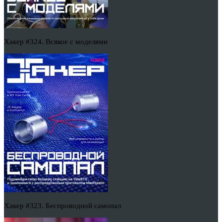
Хакер #324. Всякое с моделями
Хакер #323. Беспроводной самопал