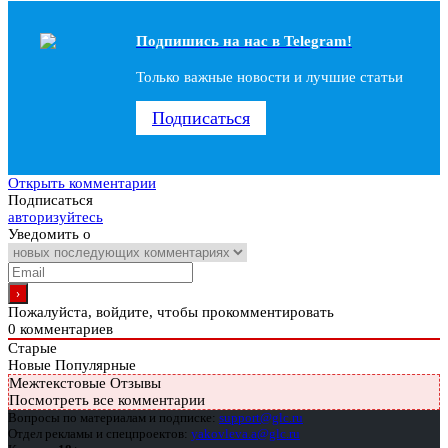
Подпишись на наc в Telegram!
Только важные новости и лучшие статьи
Подписаться
Открыть комментарии
Подписаться
авторизуйтесь
Уведомить о
Пожалуйста, войдите, чтобы прокомментировать
0
комментариев
Старые
Новые
Популярные
Межтекстовые Отзывы
Посмотреть все комментарии
Вопросы по материалам и подписке:
support@glc.ru
Отдел рекламы и спецпроектов:
yakovleva.a@glc.ru