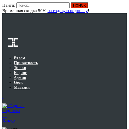
Найти:
Вход
Временная скидка 50%
на годовую подписку
!
Взлом
Приватность
Трюки
Кодинг
Админ
Geek
Магазин
Годовая
подписка
на
Хакер