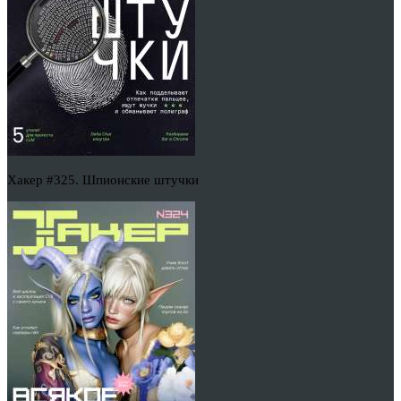
Хакер #325. Шпионские штучки