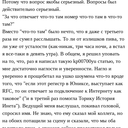
Потому что вопрос якобы серьезный. Вопросы был
действительно серьезный.
"За что отвечает что-то там номер что-то там в что-то
там?"
Вместо "что-то там" было нечто, что я даже с третьего
раза не сумел расслышать. То ли от излишков пива, то
ли уже от усталости (как-никак, три часа ночи, а встал
я все-таки в девять утра). В общем, я решил уповать
на то, что, раз я написал такую kp00700yu статью, то
мне достаточно наглости и уверенности. Нагло и
уверенно я прощебетал на ушко шоумена что-то вроде
того, что "если этот регистр в Юниксе, выступает как
RFC, то он отвечает за подключение к Интернету как
таковое" ("и в третий раз помогла Торику История
Инета"). Ведущий меня выслушал, покивал головой,
спросил имя. Не знаю, что ему сказал мой коллега, но
на обоих потащили за сцену и сказали, что мы оба
выиграли приз, а спонсор сейчас предоставил только