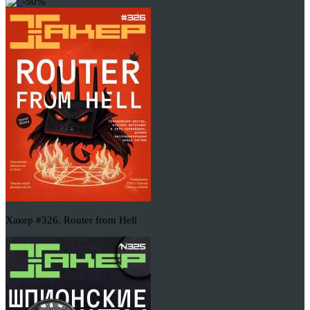
-50%
Хакер #326. Router from Hell