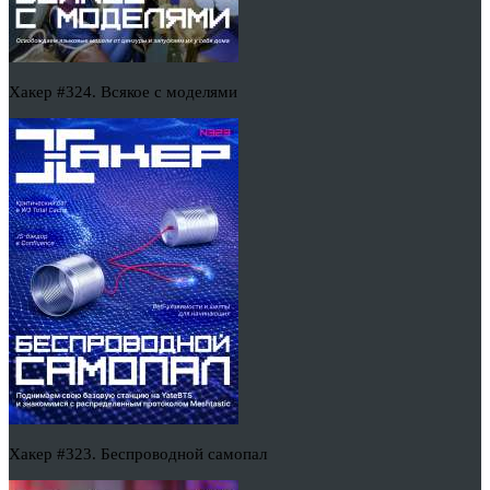
Хакер #324. Всякое с моделями
Хакер #323. Беспроводной самопал