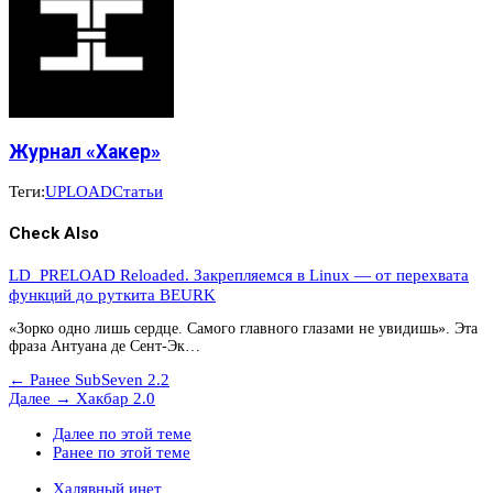
Журнал «Хакер»
Теги:
UPLOAD
Статьи
Check Also
LD_PRELOAD Reloaded. Закрепляемся в Linux — от перехвата
функций до руткита BEURK
«Зорко одно лишь сердце. Самого главного глазами не увидишь». Эта
фраза Антуана де Сент-Эк…
← Ранее
SubSeven 2.2
Далее →
Хакбар 2.0
Далее по этой теме
Ранее по этой теме
Халявный инет