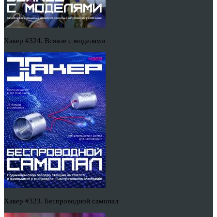
Хакер #324. Всякое с моделями
Хакер #323. Беспроводной самопал