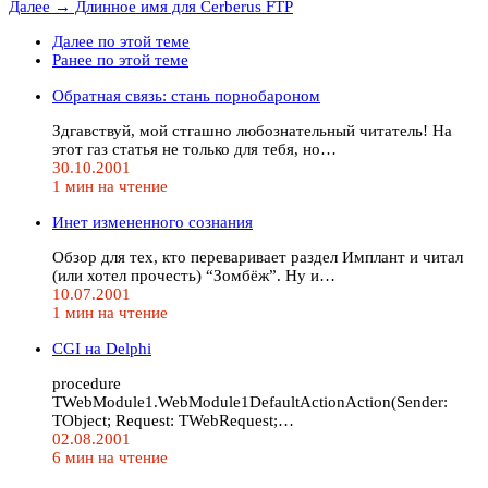
Далее →
Длинное имя для Cerberus FTP
Далее по этой теме
Ранее по этой теме
Обратная связь: стань порнобароном
Здгавствуй, мой стгашно любознательный читатель! На
этот газ статья не только для тебя, но…
30.10.2001
1 мин на чтение
Инет измененного сознания
Обзор для тех, кто переваривает раздел Имплант и читал
(или хотел прочесть) “Зомбёж”. Ну и…
10.07.2001
1 мин на чтение
CGI на Delphi
procedure
TWebModule1.WebModule1DefaultActionAction(Sender:
TObject; Request: TWebRequest;…
02.08.2001
6 мин на чтение