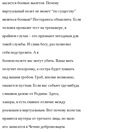
касается боевых вылетов. Почему
виртуальный полет не может “по существу”
являться боевым? Постараюсь объяснить. Если
человек провалит тест на тренажере, в
крайнем случае – его признают негодным для
такой службы. И слава богу, раз позволил
себя подстрелить.
А в
боевом полете вас могут убить. Ваша мать
получит похоронку, а сестра будет плакать
над вашим гробом. Гроб, вполне возможно,
окажется пустым. Если вас собьют где-нибудь
слишком далеко от Родины.
Здесь,
хакеры, и есть главное отличие между
реальным и виртуальным. Вот почему всем так
нравятся шутеры от третьего лица, но мало
кто записатся в Чечню добровольцем.