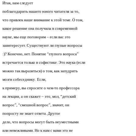
Итак, нам следует
поблагодарить нашего юного читателя за то,
что привлек наше внимание к этой теме. О том,
какое решение она получила в современной
науке, мы еще поговорим – если вас это
заинтересует. Существуют ли глупые вопросы
:)? Конечно, нет. Понятие “глупого вопроса”
встречается только в софистике. Это наука (если
можно так выразиться) о том, как запудрить
мозги собеседнику.
Если,
к примеру, вы спросите о чем-то профессора
на лекции, а он скажет – это, мол, “детский
вопрос”, “смешной вопрос”, значит, он
попросту не знает ответа.
Другое
дело, что вопросы могут быть неуместными
или невежливыми. Но к нам с вами это не