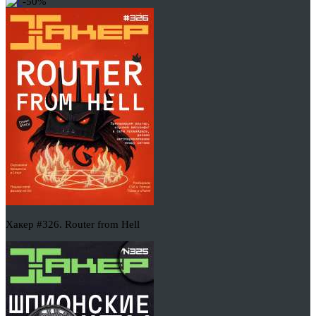
-50%
Хакер #326. Router from Hell