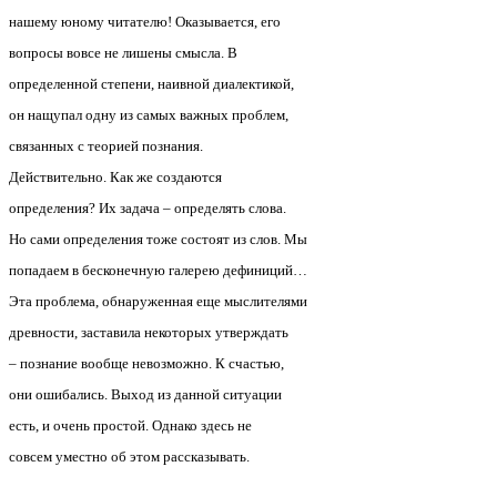
нашему юному читателю! Оказывается, его
вопросы вовсе не лишены смысла. В
определенной степени, наивной диалектикой,
он нащупал одну из самых важных проблем,
связанных с теорией познания.
Действительно. Как же создаются
определения? Их задача – определять слова.
Но сами определения тоже состоят из слов. Мы
попадаем в бесконечную галерею дефиниций…
Эта проблема, обнаруженная еще мыслителями
древности, заставила некоторых утверждать
– познание вообще невозможно. К счастью,
они ошибались. Выход из данной ситуации
есть, и очень простой. Однако здесь не
совсем уместно об этом рассказывать.