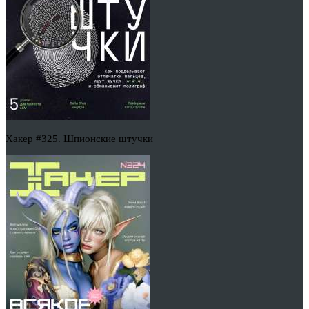
Хакер #325. Шпионские штучки