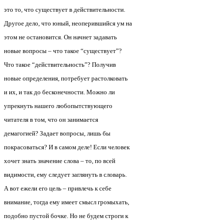
это то, что существует в действительности.
Другое дело, что юный, неоперившийся ум на
этом не остановится. Он начнет задавать
новые вопросы – что такое “существует”?
Что такое “действительность”? Получив
новые определения, потребует растолковать
и их, и так до бесконечности. Можно ли
упрекнуть нашего любопытствующего
читателя в том, что он занимается
демагогией? Задает вопросы, лишь бы
покрасоваться? И в самом деле! Если человек
хочет знать значение слова – то, по всей
видимости, ему следует заглянуть в словарь.
А вот ежели его цель – привлечь к себе
внимание, тогда ему имеет смысл громыхать,
подобно пустой бочке. Но не будем строги к