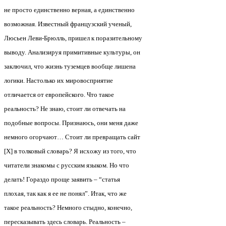
не просто единственно верная, а единственно
возможная. Известный французский ученый,
Люсьен Леви-Брюлль, пришел к поразительному
выводу. Анализируя примитивные культуры, он
заключил, что жизнь туземцев вообще лишена
логики. Настолько их мировосприятие
отличается от европейского. Что такое
реальность? Не знаю, стоит ли отвечать на
подобные вопросы. Признаюсь, они меня даже
немного огорчают… Стоит ли превращать сайт
[Х] в толковый словарь? Я исхожу из того, что
читатели знакомы с русским языком. Но что
делать! Гораздо проще заявить – “статья
плохая, так как я ее не понял”. Итак, что же
такое реальность? Немного стыдно, конечно,
пересказывать здесь словарь. Реальность –