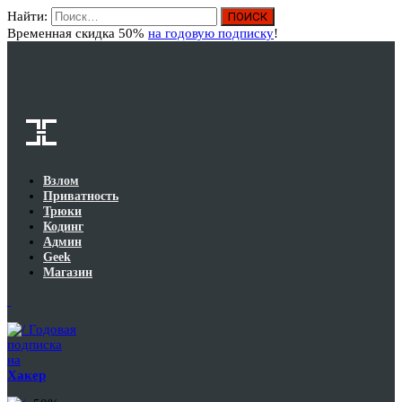
Найти:
Вход
Временная скидка 50%
на годовую подписку
!
Взлом
Приватность
Трюки
Кодинг
Админ
Geek
Магазин
Годовая
подписка
на
Хакер