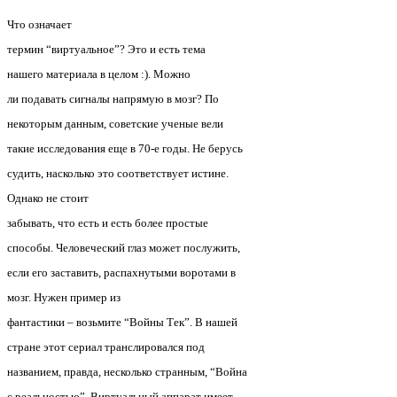
Что означает
термин “виртуальное”? Это и есть тема
нашего материала в целом :).
Можно
ли подавать сигналы напрямую в мозг? По
некоторым данным, советские ученые вели
такие исследования еще в 70-е годы. Не берусь
судить, насколько это соответствует истине.
Однако не стоит
забывать, что есть и есть более простые
способы. Человеческий глаз может послужить,
если его заставить, распахнутыми воротами в
мозг.
Нужен пример из
фантастики – возьмите “Войны Тек”. В нашей
стране этот сериал транслировался под
названием, правда, несколько странным, “Война
с реальностью”. Виртуальный аппарат имеет