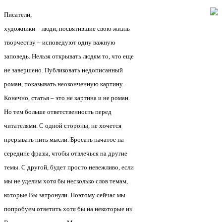
Писатели,
художники – люди, посвятившие свою жизнь
творчеству – исповедуют одну важную
заповедь. Нельзя открывать людям то, что еще
не завершено. Публиковать недописанный
роман, показывать неоконченную картину.
Конечно, статья – это не картина и не роман.
Но тем больше ответственность перед
читателями. С одной стороны, не хочется
прерывать нить мысли. Бросать начатое на
середине фразы, чтобы отвлечься на другие
темы. С другой, будет просто невежливо, если
мы не уделим хотя бы несколько слов темам,
которые Вы затронули. Поэтому сейчас мы
попробуем ответить хотя бы на некоторые из