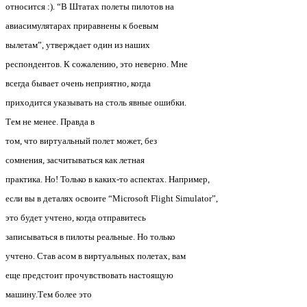
относится :). “В Штатах полеты пилотов на
авиасимулятарах приравнены к боевым
вылетам”, утверждает один из наших
респондентов. К сожалению, это неверно. Мне
всегда бывает очень неприятно, когда
приходится указывать на столь явные ошибки.
Тем не менее. Правда в
том, что виртуальный полет может, без
сомнения, засчитываться как летная
практика. Но! Только в каких-то аспектах.
Например,
если вы в деталях освоите “Microsoft Flight Simulator”,
это будет учтено, когда отправитесь
записываться в пилоты реальные. Но только
учтено. Став асом в виртуальных полетах, вам
еще предстоит прочувствовать настоящую
машину.
Тем более это