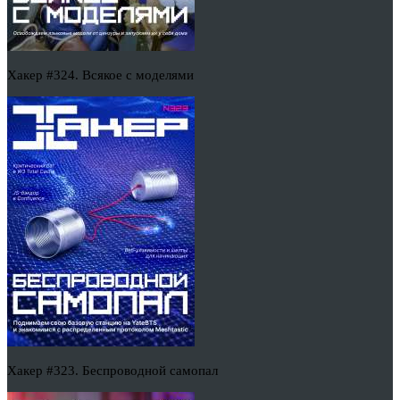
Хакер #324. Всякое с моделями
Хакер #323. Беспроводной самопал