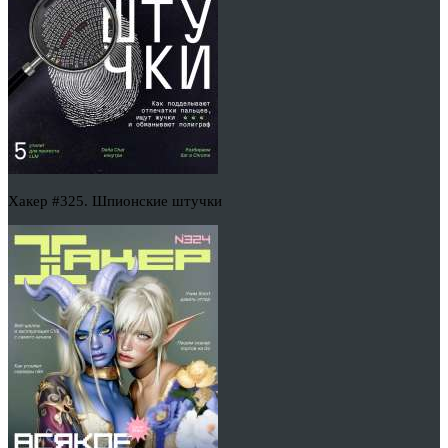
Хакер #325. Шпионские штучки