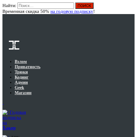
Найти:
Вход
Временная скидка 50%
на годовую подписку
!
Взлом
Приватность
Трюки
Кодинг
Админ
Geek
Магазин
Годовая
подписка
на
Хакер