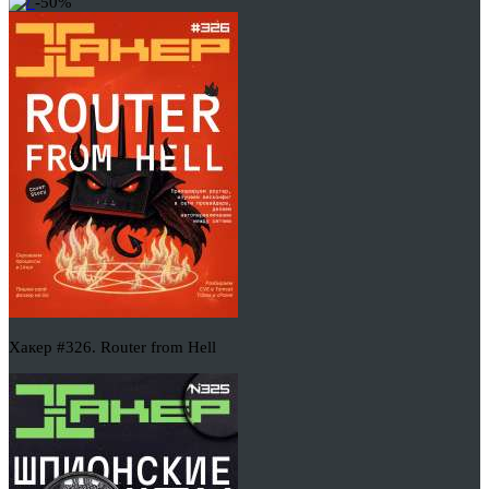
-50%
Хакер #326. Router from Hell