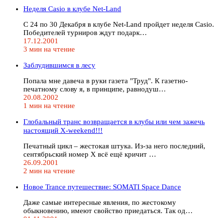
Неделя Casio в клубе Net-Land
C 24 по 30 Декабря в клубе Net-Land пройдет неделя Casio.
Победителей турниров ждут подарк…
17.12.2001
3 мин на чтение
Заблудившимся в лесу
Попала мне давеча в руки газета "Труд". К газетно-
печатному слову я, в принципе, равнодуш…
20.08.2002
1 мин на чтение
Глобальный транс возвращается в клубы или чем зажечь
настоящий X-weekend!!!
Печатный цикл – жестокая штука. Из-за него последний,
сентябрьский номер Х всё ещё кричит …
26.09.2001
2 мин на чтение
Новое Trance путешествие: SOMATI Space Dance
Даже самые интересные явления, по жестокому
обыкновению, имеют свойство приедаться. Так од…