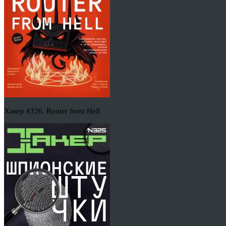
Хакер #326. Router from Hell