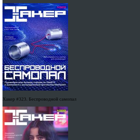
Хакер #323. Беспроводной самопал