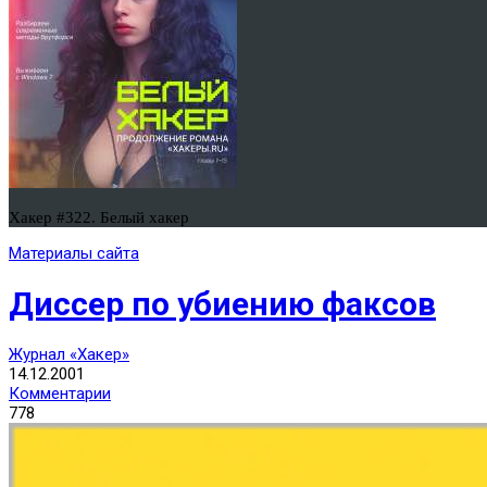
Хакер #322. Белый хакер
Материалы сайта
Диссер по убиению факсов
Журнал «Хакер»
14.12.2001
Комментарии
778