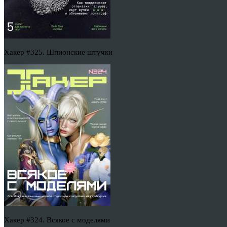
Хакер #325. Шпионские штучки
Хакер #324. Всякое с моделями