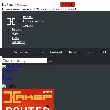
Найти:
Временная скидка 50%
на годовую подписку
!
Взлом
Приватность
Трюки
Кодинг
Админ
Geek
Магазин
Windows
Linux
Android
Железо
Python
AI
Годовая
подписка
на
Хакер
-50%