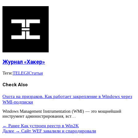
Журнал «Хакер»
Теги:
TELEGI
Статьи
Check Also
Охота на призраков. Как работает закрепление в Windows через
WMI-подписки
Windows Management Instrumentation (WMI) — это мощнейший
инструмент администрирования, вст…
← Ранее
Как устроен реестр в Win2K
Далее →
Сайт WEF завалили и спародировали