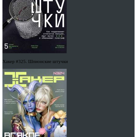
Хакер #325. Шпионские штучки