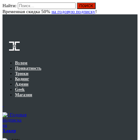
Найти:
Вход
Временная скидка 50%
на годовую подписку
!
Взлом
Приватность
Трюки
Кодинг
Админ
Geek
Магазин
Годовая
подписка
на
Хакер