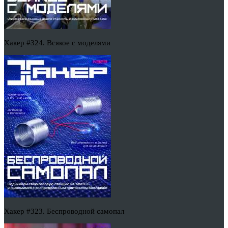
Хакер #324. Всякое с моделями
Хакер #323. Беспроводной самопал