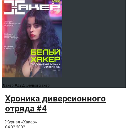
Хакер #322. Белый хакер
Хроника диверсионного
отряда #4
Журнал «Хакер»
04.02.2002