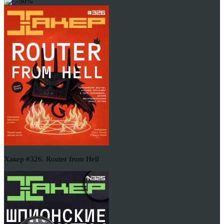
-50%
Хакер #326. Router from Hell