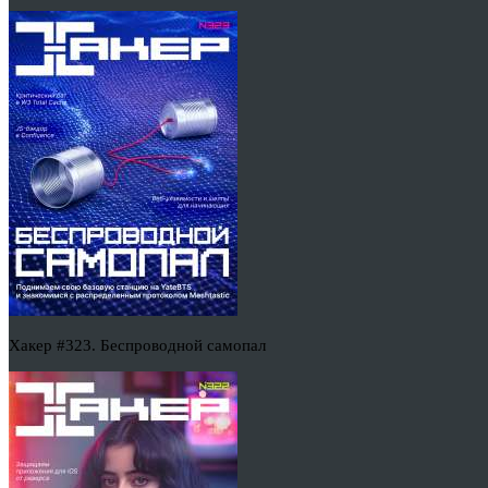
Хакер #323. Беспроводной самопал