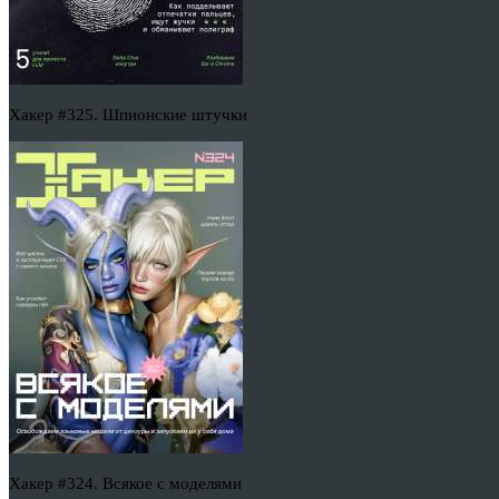
Хакер #325. Шпионские штучки
Хакер #324. Всякое с моделями