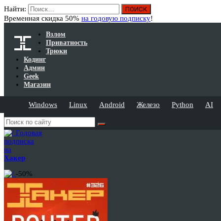
Найти:
Временная скидка 50%
на годовую подписку
!
Взлом
Приватность
Трюки
Кодинг
Админ
Geek
Магазин
Windows
Linux
Android
Железо
Python
AI
Годовая
подписка
на
Хакер
-50%