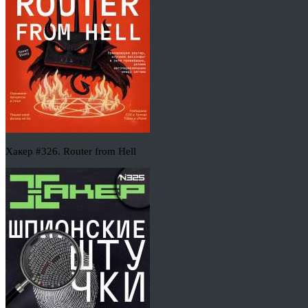
Хакер #326. Router from Hell