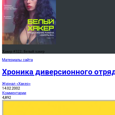
Хакер #322. Белый хакер
Материалы сайта
Хроника диверсионного отряд
Журнал «Хакер»
14.02.2002
Комментарии
4,892