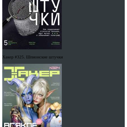
Хакер #325. Шпионские штучки