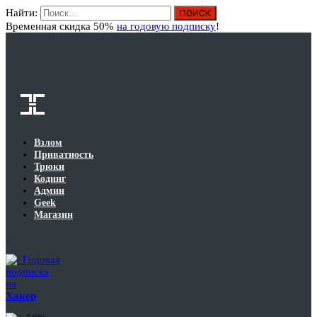
Найти:
Вход
Временная скидка 50%
на годовую подписку
!
Взлом
Приватность
Трюки
Кодинг
Админ
Geek
Магазин
Годовая
подписка
на
Хакер