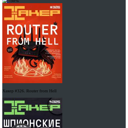
-50%
Хакер #326. Router from Hell