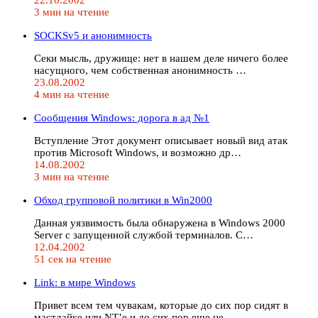
3 мин на чтение
SOCKSv5 и анонимность
Секи мысль, дружище: нет в нашем деле ничего более
насущного, чем собственная анонимность …
23.08.2002
4 мин на чтение
Сообщения Windows: дорога в ад №1
Вступление Этот документ описывает новый вид атак
против Microsoft Windows, и возможно др…
14.08.2002
3 мин на чтение
Обход групповой политики в Win2000
Данная уязвимость была обнаружена в Windows 2000
Server с запущенной службой терминалов. С…
12.04.2002
51 сек на чтение
Link: в мире Windows
Привет всем тем чувакам, которые до сих пор сидят в
мастдайке или NT’e и до сих пор еще не…