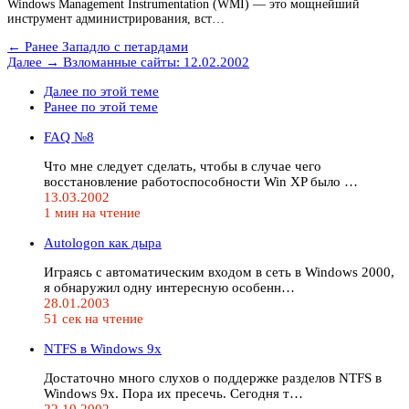
Windows Management Instrumentation (WMI) — это мощнейший
инструмент администрирования, вст…
← Ранее
Западло с петардами
Далее →
Взломанные сайты: 12.02.2002
Далее по этой теме
Ранее по этой теме
FAQ №8
Что мне следует сделать, чтобы в случае чего
восстановление работоспособности Win XP было …
13.03.2002
1 мин на чтение
Autologon как дыра
Играясь с автоматическим входом в сеть в Windows 2000,
я обнаружил одну интересную особенн…
28.01.2003
51 сек на чтение
NTFS в Windows 9x
Достаточно много слухов о поддержке разделов NTFS в
Windows 9x. Пора их пресечь. Сегодня т…
22.10.2002