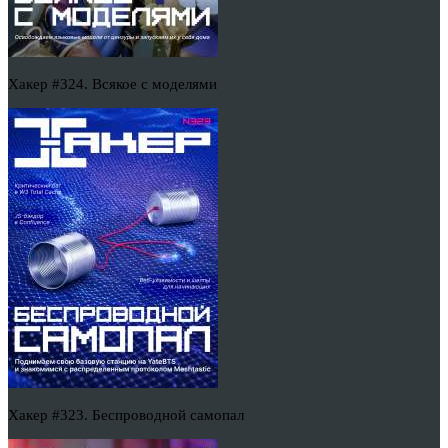
Хакер #324. Всякое с моделями
Хакер #323. Беспроводной самопал