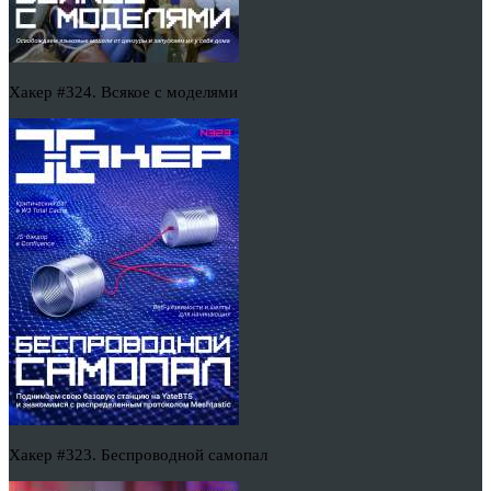
Хакер #324. Всякое с моделями
Хакер #323. Беспроводной самопал