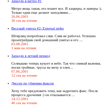
Западло в метро #1
Метро вещь такая, его юзают все. И хацкеры, и ламеры :).
Только одни еще делают заподлянки…
26.06.2001
36 сек на чтение
Веселый унитаз #2: External strike
Штирлиц попробовал слив. Слив не работал. Успешно
проапгрейдив свой домашний унитаз и его …
03.08.2001
1 мин на чтение
Западло в летний период
Солнышко теперь кукует в небе. Так что снимай валенки,
носки тройные, трусы на меху и олен…
07.06.2001
12 сек на чтение
Диссер по убиению факсов
Хочу тебе предложить тему, как задрочить факс. После
процесса дрочения :) он отказывается …
14.12.2001
46 сек на чтение