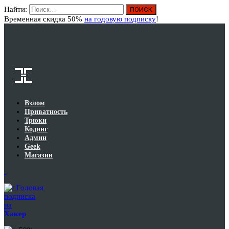
Найти:
Вход
Временная скидка 50%
на годовую подписку
!
Взлом
Приватность
Трюки
Кодинг
Админ
Geek
Магазин
Годовая
подписка
на
Хакер