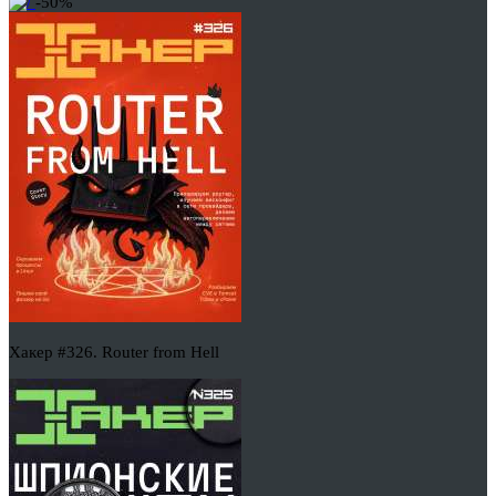
-50%
Хакер #326. Router from Hell