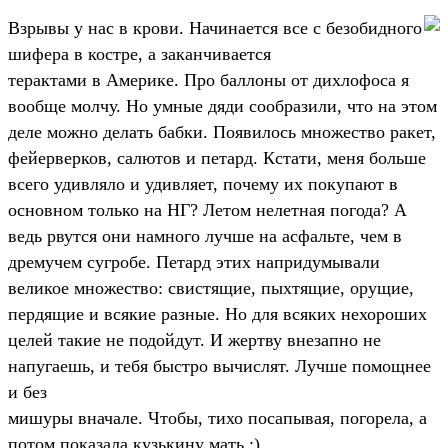
Взрывы у нас в крови. Начинается все с безобидного
шифера в костре, а заканчивается
терактами в Америке. Про баллоны от дихлофоса я
вообще молчу. Но умные дяди сообразили, что на этом
деле можно делать бабки. Появилось множество ракет,
фейерверков, салютов и петард. Кстати, меня больше
всего удивляло и удивляет, почему их покупают в
основном только на НГ? Летом нелетная погода? А
ведь рвутся они намного лучше на асфальте, чем в
дремучем сугробе. Петард этих напридумывали
великое множество: свистящие, пыхтящие, орущие,
пердящие и всякие разные. Но для всяких нехороших
целей такие не подойдут. И жертву внезапно не
напугаешь, и тебя быстро вычислят. Лучше помощнее
и без
мишуры вначале. Чтобы, тихо посапывая, погорела, а
потом показала кузькину мать :).