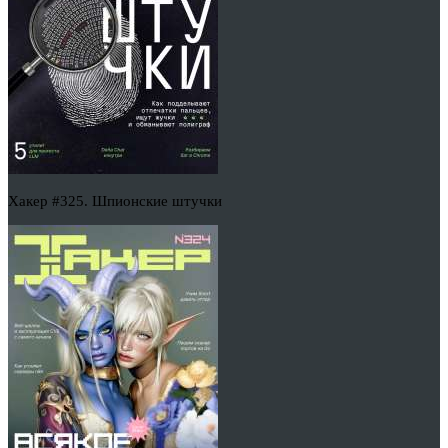
Хакер #325. Шпионские штучки