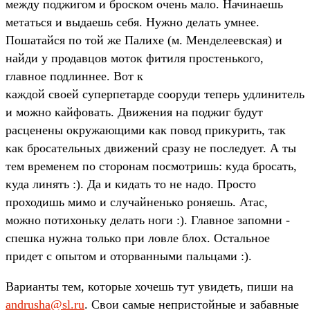
между поджигом и броском очень мало. Начинаешь
метаться и выдаешь себя. Нужно делать умнее.
Пошатайся по той же Палихе (м. Менделеевская) и
найди у продавцов моток фитиля простенького,
главное подлиннее. Вот к
каждой своей суперпетарде сооруди теперь удлинитель
и можно кайфовать. Движения на поджиг будут
расценены окружающими как повод прикурить, так
как бросательных движений сразу не последует. А ты
тем временем по сторонам посмотришь: куда бросать,
куда линять :). Да и кидать то не надо. Просто
проходишь мимо и случайненько роняешь. Атас,
можно потихоньку делать ноги :). Главное запомни -
спешка нужна только при ловле блох. Остальное
придет с опытом и оторванными пальцами :).
Варианты тем, которые хочешь тут увидеть, пиши на
andrusha@sl.ru
. Свои самые непристойные и забавные