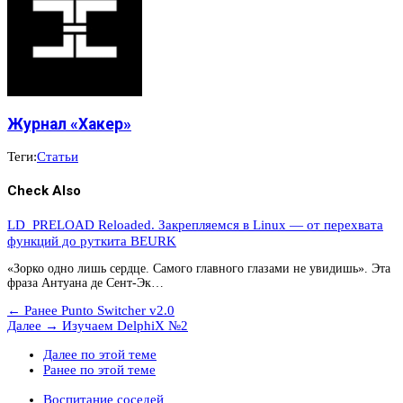
Журнал «Хакер»
Теги:
Статьи
Check Also
LD_PRELOAD Reloaded. Закрепляемся в Linux — от перехвата
функций до руткита BEURK
«Зорко одно лишь сердце. Самого главного глазами не увидишь». Эта
фраза Антуана де Сент-Эк…
← Ранее
Punto Switcher v2.0
Далее →
Изучаем DelphiX №2
Далее по этой теме
Ранее по этой теме
Воспитание соседей