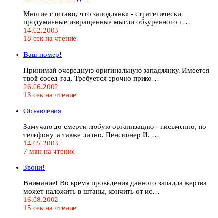
Многие считают, что заподлянки - стратегически
продуманные извращенные мысли обкуренного п…
14.02.2003
18 сек на чтение
Ваш номер!
Принимай очередную оригинальную западлянку. Имеется
твой сосед-гад. Требуется срочно прико…
26.06.2002
13 сек на чтение
Объявления
Замyчаю до смеpти любyю оpганизацию - письменно, по
телефонy, а также лично. Пенсионеp И. …
14.05.2003
7 мин на чтение
Звони!
Внимание! Во время проведения данного западла жертва
может наложить в штаны, кончить от ис…
16.08.2002
15 сек на чтение