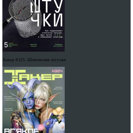
Хакер #325. Шпионские штучки