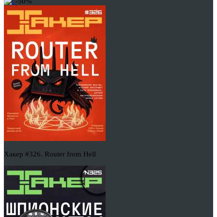
-50%
Хакер #326. Router from Hell