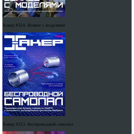
Хакер #324. Всякое с моделями
Хакер #323. Беспроводной самопал