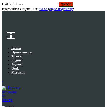
Найти:
Вход
Временная скидка 50%
на годовую подписку
!
Взлом
Приватность
Трюки
Кодинг
Админ
Geek
Магазин
Годовая
подписка
на
Хакер