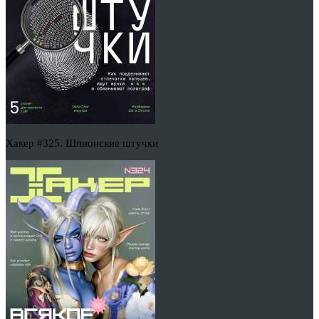
Хакер #325. Шпионские штучки