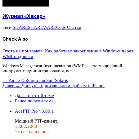
Журнал «Хакер»
Теги:
SHARE
SHAREWARE
Софт
Статьи
Check Also
Охота на призраков. Как работает закрепление в Windows через
WMI-подписки
Windows Management Instrumentation (WMI) — это мощнейший
инструмент администрирования, вст…
← Ранее
DoS против Sun Solaris
Далее →
Доступ к произвольным файлам в iPlanet
Далее по этой теме
Ранее по этой теме
AceFTP Pro v3.00.1
Мощный FTP-клиент.
13.02.2003
15 сек на чтение