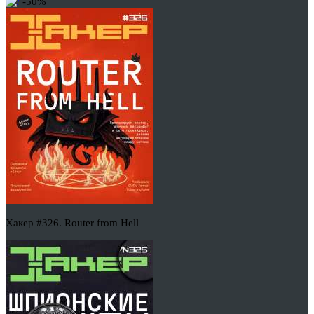
-50%
Хакер #326. Router from Hell