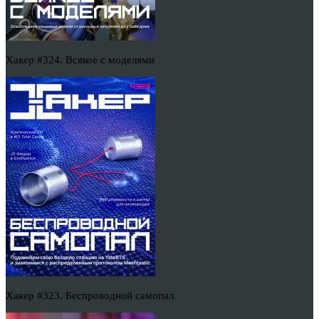
Хакер #324. Всякое с моделями
Хакер #323. Беспроводной самопал