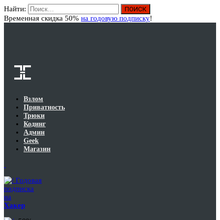
Найти:
Вход
Временная скидка 50%
на годовую подписку
!
Взлом
Приватность
Трюки
Кодинг
Админ
Geek
Магазин
Годовая
подписка
на
Хакер