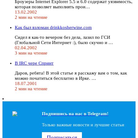
Броузеры Internet Explorer 5.5 и 6.0 содержат уязвимость,
которая позволяет выполнять прои…
13.02.2002
2 мин на чтение
Как был взломан drinkkosherwine.com
Сидел я как-то вечером без дела, лазил по ГСИ
(Глобальной Сети Интернет :), было скучно и …
02.04.2002
3 мин на чтение
В IRC чере Спринт
Даров, ребята! В этой статье я расскажу вам о том, как
можно початиться бесплатно в Ирке. …
18.07.2001
2 мин на чтение
Подпишись на наc в Telegram!
Только важные новости и лучшие статьи
Подписаться