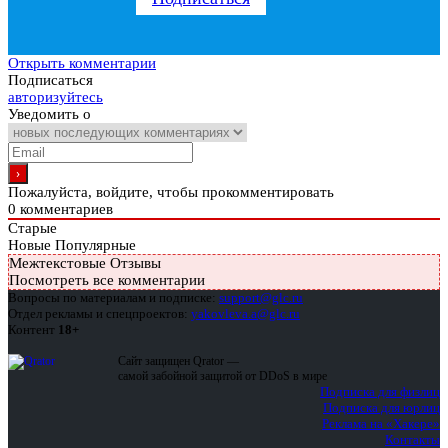
Открыть комментарии
Подписаться
авторизуйтесь
Уведомить о
Пожалуйста, войдите, чтобы прокомментировать
0
комментариев
Старые
Новые
Популярные
Межтекстовые Отзывы
Посмотреть все комментарии
Вопросы по материалам и подписке:
support@glc.ru
Отдел рекламы и спецпроектов:
yakovleva.a@glc.ru
Контент
18+
Сайт защищен Qrator —
самой забойной защитой от DDoS в мире
Подписка для физлиц
Подписка для юрлиц
Реклама на «Хакере»
Контакты