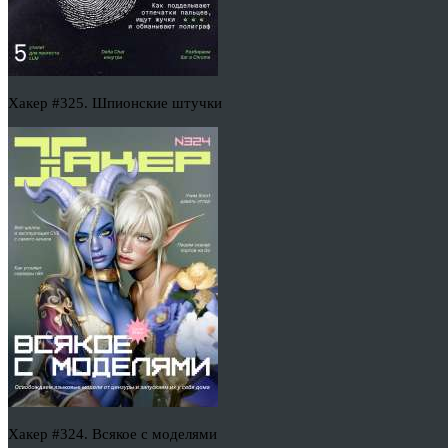
Хакер #325. Шпионские штучки
Хакер #324. Всякое с моделями