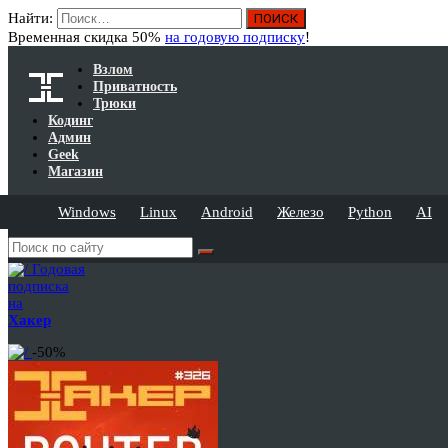
Найти:
Временная скидка 50%
на годовую подписку
!
Взлом
Приватность
Трюки
Кодинг
Админ
Geek
Магазин
Windows
Linux
Android
Железо
Python
AI
Годовая
подписка
на
Хакер
-50%