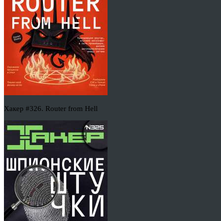
Хакер #326. Router from Hell