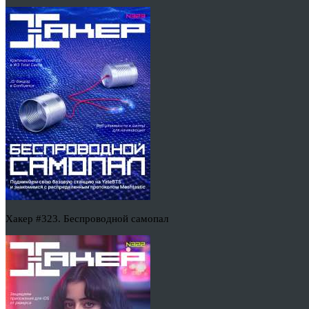
Хакер #323. Беспроводной самопал