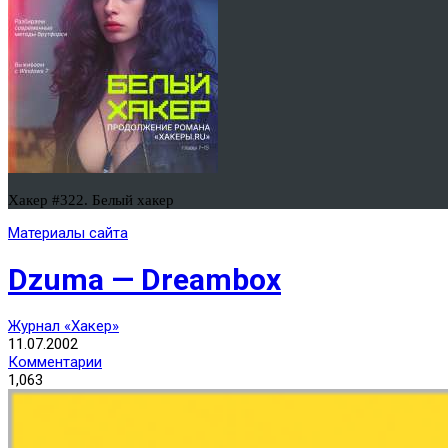
Хакер #322. Белый хакер
Материалы сайта
Dzuma — Dreambox
Журнал «Хакер»
11.07.2002
Комментарии
1,063