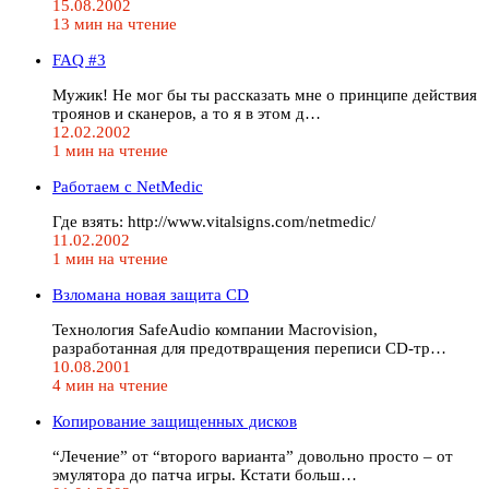
15.08.2002
13 мин на чтение
FAQ #3
Мужик! Не мог бы ты рассказать мне о принципе действия
троянов и сканеров, а то я в этом д…
12.02.2002
1 мин на чтение
Работаем с NetMedic
Где взять: http://www.vitalsigns.com/netmedic/
11.02.2002
1 мин на чтение
Взломана новая защита CD
Технология SafeAudio компании Macrovision,
разработанная для предотвращения переписи CD-тр…
10.08.2001
4 мин на чтение
Копирование защищенных дисков
“Лечение” от “второго варианта” довольно просто – от
эмулятора до патча игры. Кстати больш…