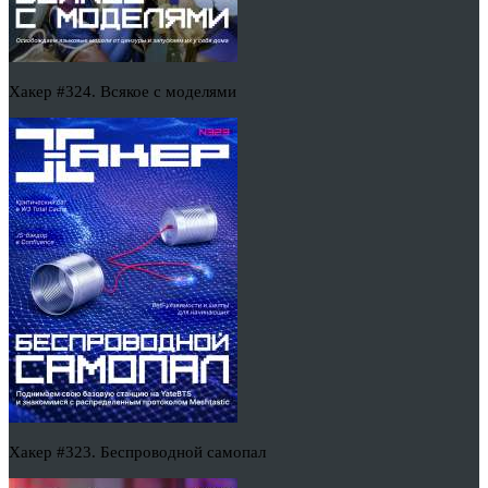
Хакер #324. Всякое с моделями
Хакер #323. Беспроводной самопал