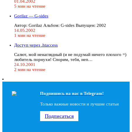
01.04.2002
5 мин на чтение
Gorilaz — G-sides
Автор: Gorilaz Альбом: G-sides Выпущен: 2002
14.05.2002
1 мин на чтение
Доступ через .htaccess
Салют, мой ненаглядный (и не подумай ничего плохого =)
любитель порнухи! Спорим, тебя, неп…
24.10.2001
2 мин на чтение
Подпишись на наc в Telegram!
Только важные новости и лучшие статьи
Подписаться