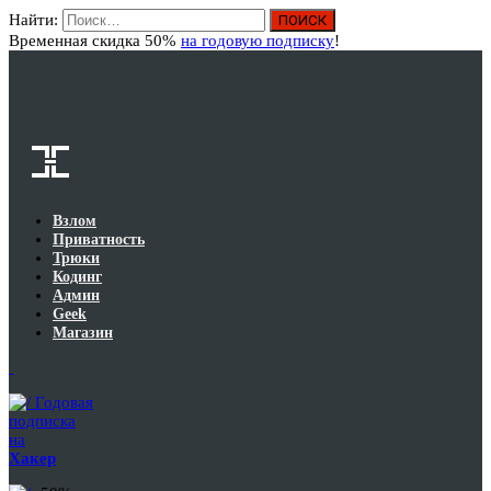
Найти:
Вход
Временная скидка 50%
на годовую подписку
!
Взлом
Приватность
Трюки
Кодинг
Админ
Geek
Магазин
Годовая
подписка
на
Хакер