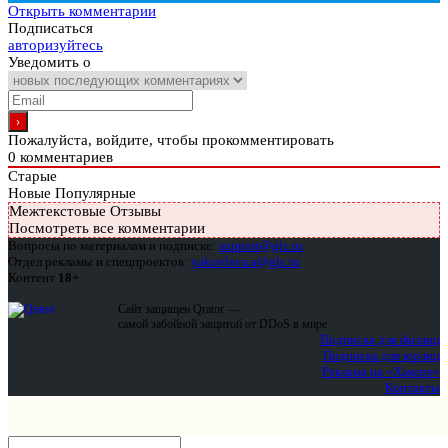
Открыть комментарии
Подписаться
авторизуйтесь
Уведомить о
Пожалуйста, войдите, чтобы прокомментировать
0
комментариев
Старые
Новые
Популярные
Межтекстовые Отзывы
Посмотреть все комментарии
Вопросы по материалам и подписке:
support@glc.ru
Отдел рекламы и спецпроектов:
yakovleva.a@glc.ru
Контент
18+
Сайт защищен Qrator —
самой забойной защитой от DDoS в мире
Подписка для физлиц
Подписка для юрлиц
Реклама на «Хакере»
Контакты