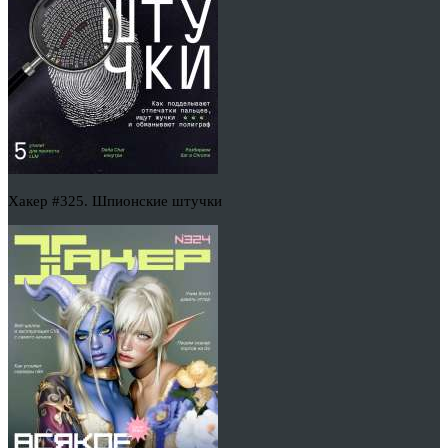
Хакер #325. Шпионские штучки