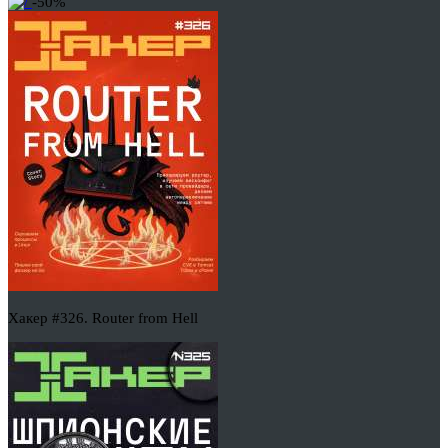
-50%
Хакер #326. Router from Hell