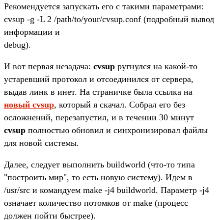
Рекомендуется запускать его с такими параметрами:
cvsup -g -L 2 /path/to/your/cvsup.conf (подробный вывод
информации и
debug).
И вот первая незадача:
cvsup
ругнулся на какой-то
устаревший протокол и отсоединился от сервера,
выдав линк в инет. На страничке была ссылка на
новый cvsup
, который я скачал. Собрал его без
осложнений, перезапустил, и в течении 30 минут
cvsup
полностью обновил и синхронизировал файлы
для новой системы.
Далее, следует выполнить buildworld (что-то типа
"построить мир", то есть новую систему). Идем в
/usr/src и командуем make -j4 buildworld. Параметр -j4
означает количество потомков от make (процесс
должен пойти быстрее).