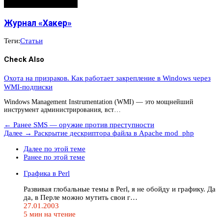
Журнал «Хакер»
Теги:
Статьи
Check Also
Охота на призраков. Как работает закрепление в Windows через
WMI-подписки
Windows Management Instrumentation (WMI) — это мощнейший
инструмент администрирования, вст…
← Ранее
SMS — оружие против преступности
Далее →
Раскрытие дескриптора файла в Apache mod_php
Далее по этой теме
Ранее по этой теме
Графика в Perl
Развивая глобальные темы в Perl, я не обойду и графику. Да
да, в Перле можно мутить свои г…
27.01.2003
5 мин на чтение