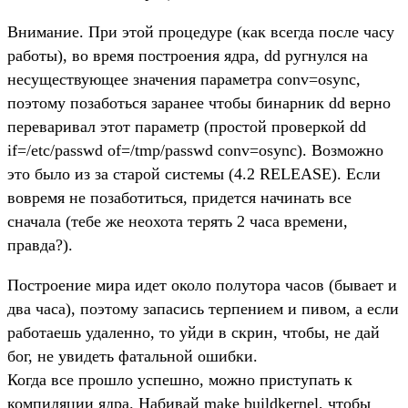
Внимание. При этой процедуре (как всегда после часу
работы), во время построения ядра, dd ругнулся на
несуществующее значения параметра conv=osync,
поэтому позаботься заранее чтобы бинарник dd верно
переваривал этот параметр (простой проверкой dd
if=/etc/passwd of=/tmp/passwd conv=osync). Возможно
это было из за старой системы (4.2 RELEASE). Если
вовремя не позаботиться, придется начинать все
сначала (тебе же неохота терять 2 часа времени,
правда?).
Построение мира идет около полутора часов (бывает и
два часа), поэтому запасись терпением и пивом, а если
работаешь удаленно, то уйди в скрин, чтобы, не дай
бог, не увидеть фатальной ошибки.
Когда все прошло успешно, можно приступать к
компиляции ядра. Набивай make buildkernel, чтобы