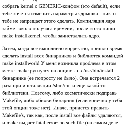
собрать kernel с GENERIC-конфом (это default), если
тебе хочется изменить параметры ядрышка - никто
тебе не запрещает этого сделать. Компиляция ядра
займет около получаса времени, после этого пиши
make installkernel, чтобы заинсталлить ядро.
Затем, когда все выполнено корректно, пришло время
сделать install всех бинарников и библиотек командой
make installworld У меня возникла проблема в этом
месте. make ругнулся на опцию -b в /usr/bin/install
бинарнике (ее попросту не было). Она встречается 2
раза при инсталляции /sbin/init и еще какой то
библиотеки. Поэтому, либо косметически подправь
Makefile, либо обнови бинарник (если конечно у тебя
этой опции тоже нет). Иначе, придется править
Makefile's, так как, после install все файлы удаляются,
и make выдает fatal error: no such file (на самом деле