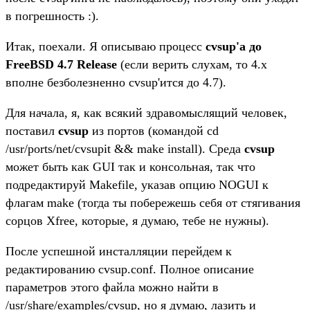
в погрешность :).
Итак, поехали. Я описываю процесс
cvsup'a до
FreeBSD 4.7 Release
(если верить слухам, то 4.x
вполне безболезненно cvsup'ится до 4.7).
Для начала, я, как всякий здравомыслящий человек,
поставил
cvsup
из портов (командой cd
/usr/ports/net/cvsupit && make install). Среда
c
vsup
может быть как GUI так и консольная, так что
подредактируй Makefile, указав опцию NOGUI к
флагам make (тогда ты побережешь себя от стягивания
сорцов Xfree, которые, я думаю, тебе не нужны).
После успешной инсталляции перейдем к
редактированию cvsup.conf. Полное описание
параметров этого файла можно найти в
/usr/share/examples/cvsup, но я думаю, лазить и