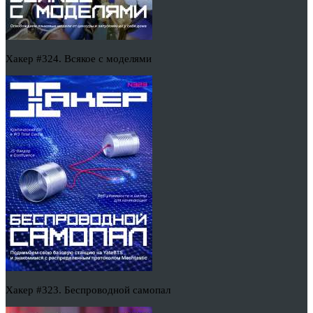
Хакер #324. Всякое с моделями
Хакер #323. Беспроводной самопал