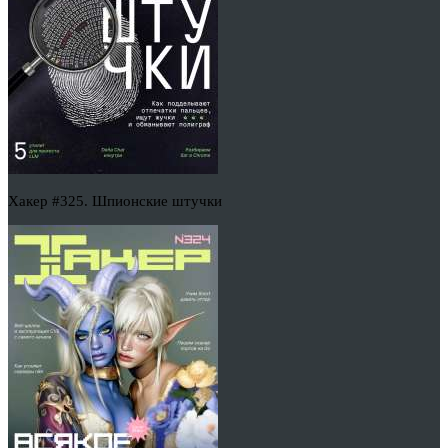
Хакер #325. Шпионские штучки