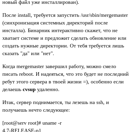
новый файл уже инсталлирован).
После install, требуется запустить /usr/sbin/mergemaster
(синхронизация системных директорий после
инсталла). Бинарник интерактивно скажет, что не
хватает системе и предложит сделать обновление или
создать нужные директории. От тебя требуется лишь
сказать "да" или "нет".
Когда mergemaster завершил работу, можно смело
писать reboot. И надеяться, что это будет не последний
ребут этого сервера в твоей жизни =), особенно если
делаешь
cvsup
удаленно.
Итак, сервер поднимается, ты лезешь на ssh, и
получаешь нечто следующее:
[root@serv root]# uname -r
4.7-RELEASE-p1