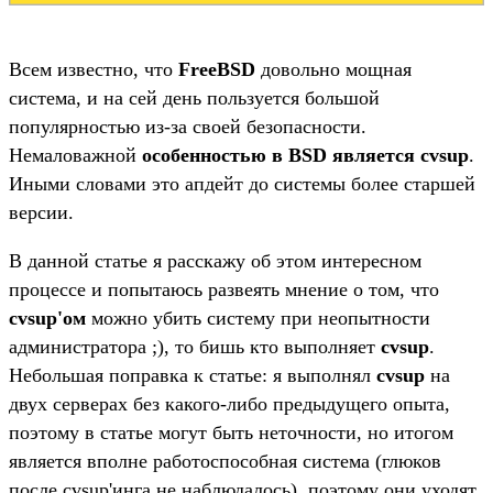
Всем известно, что
FreeBSD
довольно мощная
система, и на сей день пользуется большой
популярностью из-за своей безопасности.
Немаловажной
особенностью в BSD является cvsup
.
Иными словами это апдейт до системы более старшей
версии.
В данной статье я расскажу об этом интересном
процессе и попытаюсь развеять мнение о том, что
cvsup'ом
можно убить систему при неопытности
администратора ;), то бишь кто выполняет
cvsup
.
Небольшая поправка к статье: я выполнял
cvsup
на
двух серверах без какого-либо предыдущего опыта,
поэтому в статье могут быть неточности, но итогом
является вполне работоспособная система (глюков
после cvsup'инга не наблюдалось), поэтому они уходят