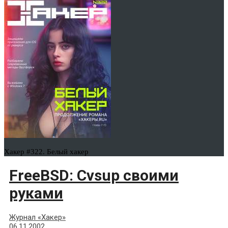
Хакер #322. Белый хакер
FreeBSD: Cvsup своими
руками
Журнал «Хакер»
06.11.2002