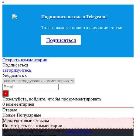
Подпишись на наc в Telegram!
Только важные новости и лучшие статьи
Подписаться
Открыть комментарии
Подписаться
авторизуйтесь
Уведомить о
Пожалуйста, войдите, чтобы прокомментировать
0
комментариев
Старые
Новые
Популярные
Межтекстовые Отзывы
Посмотреть все комментарии
Вопросы по материалам и подписке:
support@glc.ru
Отдел рекламы и спецпроектов:
yakovleva.a@glc.ru