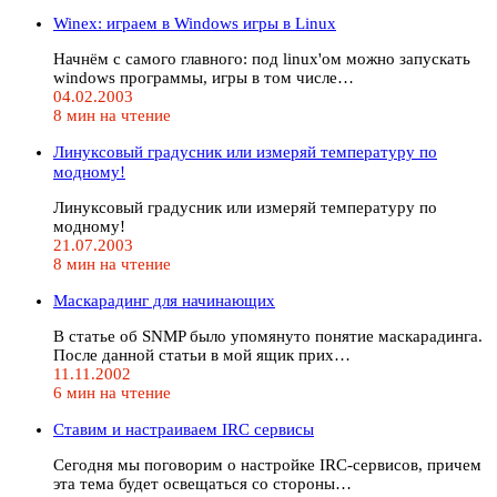
Winex: играем в Windows игры в Linux
Начнём с самого главного: под linux'ом можно запускать
windows программы, игры в том числе…
04.02.2003
8 мин на чтение
Линуксовый градусник или измеряй температуру по
модному!
Линуксовый градусник или измеряй температуру по
модному!
21.07.2003
8 мин на чтение
Маскарадинг для начинающих
В статье об SNMP было упомянуто понятие маскарадинга.
После данной статьи в мой ящик прих…
11.11.2002
6 мин на чтение
Ставим и настраиваем IRC сервисы
Сегодня мы поговорим о настройке IRC-сервисов, причем
эта тема будет освещаться со стороны…