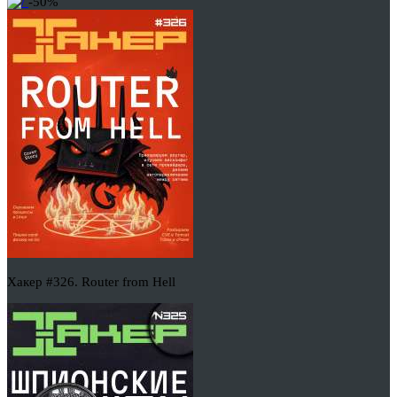
-50%
Хакер #326. Router from Hell