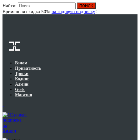
Найти:
Вход
Временная скидка 50%
на годовую подписку
!
Взлом
Приватность
Трюки
Кодинг
Админ
Geek
Магазин
Годовая
подписка
на
Хакер