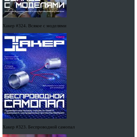
Хакер #324. Всякое с моделями
Хакер #323. Беспроводной самопал