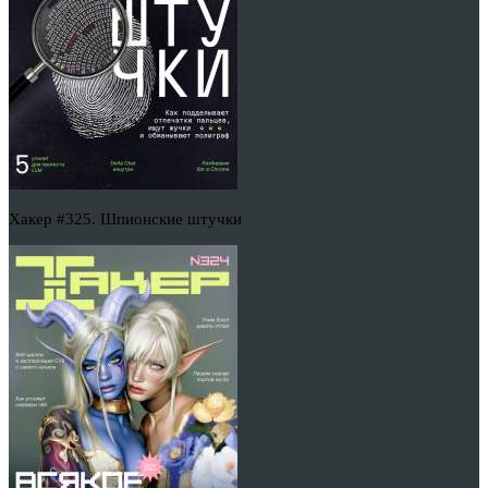
Хакер #325. Шпионские штучки