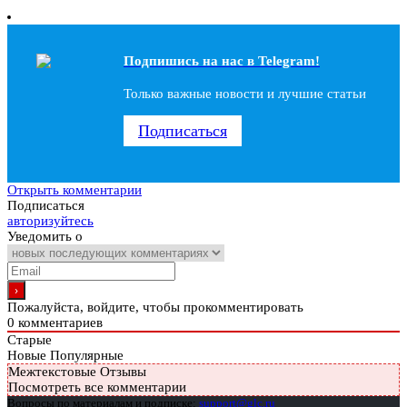
Подпишись на наc в Telegram!
Только важные новости и лучшие статьи
Подписаться
Открыть комментарии
Подписаться
авторизуйтесь
Уведомить о
Пожалуйста, войдите, чтобы прокомментировать
0
комментариев
Старые
Новые
Популярные
Межтекстовые Отзывы
Посмотреть все комментарии
Вопросы по материалам и подписке:
support@glc.ru