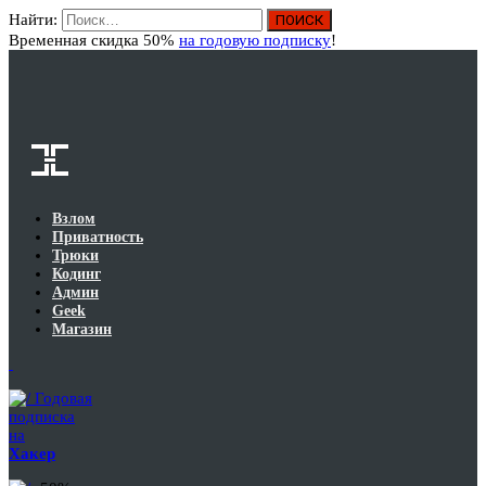
Найти:
Вход
Временная скидка 50%
на годовую подписку
!
Взлом
Приватность
Трюки
Кодинг
Админ
Geek
Магазин
Годовая
подписка
на
Хакер