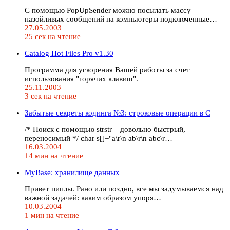
С помощью PopUpSender можно посылать массу
назойливых сообщений на компьютеры подключенные…
27.05.2003
25 сек на чтение
Catalog Hot Files Pro v1.30
Программа для ускорения Вашей работы за счет
использования "горячих клавиш".
25.11.2003
3 сек на чтение
Забытые секреты кодинга №3: строковые операции в C
/* Поиск с помощью strstr – довольно быстрый,
переносимый */ char s[]="a\r\n ab\r\n abc\r…
16.03.2004
14 мин на чтение
MyBase: хранилище данных
Привет пиплы. Рано или поздно, все мы задумываемся над
важной задачей: каким образом упоря…
10.03.2004
1 мин на чтение