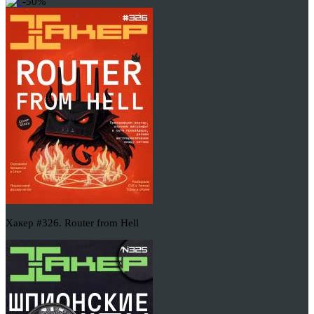
-50%
Хакер #326. Router from Hell