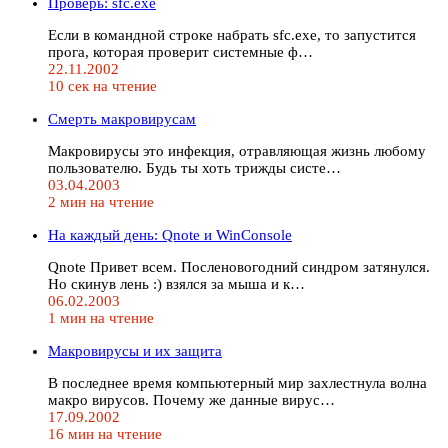
Проверь: sfc.exe
Если в командной строке набрать sfc.exe, то запустится
прога, которая проверит системные ф…
22.11.2002
10 сек на чтение
Смерть макровирусам
Макровирусы это инфекция, отравляющая жизнь любому
пользователю. Будь ты хоть трижды систе…
03.04.2003
2 мин на чтение
На каждый день: Qnote и WinConsole
Qnote Привет всем. Посленовогодний синдром затянулся.
Но скинув лень :) взялся за мыша и к…
06.02.2003
1 мин на чтение
Макровирусы и их защита
В последнее время компьютерный мир захлестнула волна
макро вирусов. Почему же данные вирус…
17.09.2002
16 мин на чтение