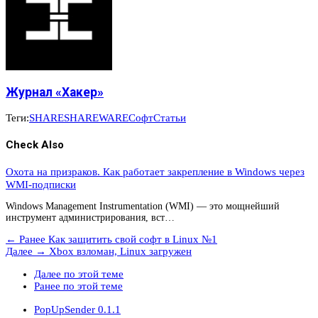
Журнал «Хакер»
Теги:
SHARE
SHAREWARE
Софт
Статьи
Check Also
Охота на призраков. Как работает закрепление в Windows через
WMI-подписки
Windows Management Instrumentation (WMI) — это мощнейший
инструмент администрирования, вст…
← Ранее
Как защитить свой софт в Linux №1
Далее →
Xbox взломан, Linux загружен
Далее по этой теме
Ранее по этой теме
PopUpSender 0.1.1