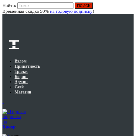
Найти:
Вход
Временная скидка 50%
на годовую подписку
!
Взлом
Приватность
Трюки
Кодинг
Админ
Geek
Магазин
Годовая
подписка
на
Хакер