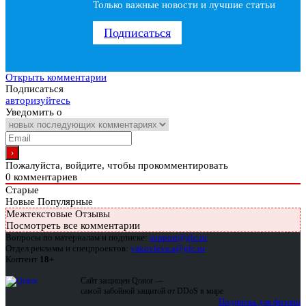
Только важные новости и лучшие статьи
Подписаться
Открыть комментарии
Подписаться
авторизуйтесь
Уведомить о
Пожалуйста, войдите, чтобы прокомментировать
0
комментариев
Старые
Новые
Популярные
Межтекстовые Отзывы
Посмотреть все комментарии
Вопросы по материалам и подписке:
support@glc.ru
Отдел рекламы и спецпроектов:
yakovleva.a@glc.ru
Контент
18+
Сайт защищен Qrator —
самой забойной защитой от DDoS в мире
Подписка для физлиц