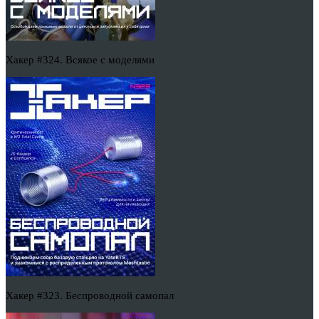
Хакер #324. Всякое с моделями
Хакер #323. Беспроводной самопал