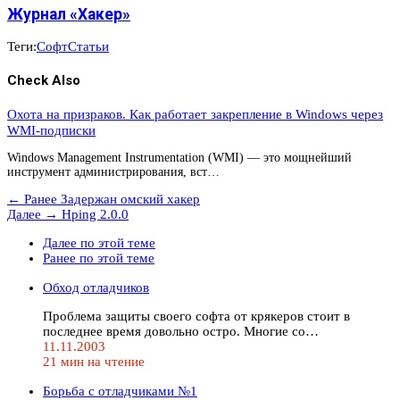
Журнал «Хакер»
Теги:
Софт
Статьи
Check Also
Охота на призраков. Как работает закрепление в Windows через
WMI-подписки
Windows Management Instrumentation (WMI) — это мощнейший
инструмент администрирования, вст…
← Ранее
Задержан омский хакер
Далее →
Hping 2.0.0
Далее по этой теме
Ранее по этой теме
Обход отладчиков
Проблема защиты своего софта от крякеров стоит в
последнее время довольно остро. Многие со…
11.11.2003
21 мин на чтение
Борьба с отладчиками №1