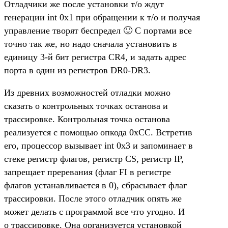
Отладчики же после установки т/о ждут
генерации int 0x1 при обращении к т/о и получая
управление творят беспредел 🙂 С портами все
точно так же, но надо сначала установить в
единицу 3-й бит регистра CR4, и задать адрес
порта в один из регистров DR0-DR3.
Из древних возможностей отладки можно
сказать о контрольных точках останова и
трассировке. Контрольная точка останова
реализуется с помощью опкода 0xCC. Встретив
его, процессор вызывает int 0x3 и запоминает в
стеке регистр флагов, регистр CS, регистр IP,
запрещает преревания (флаг FI в регистре
флагов устанавливается в 0), сбрасывает флаг
трассировки. После этого отладчик опять же
может делать с программой все что угодно. И
о трассировке. Она организуется установкой