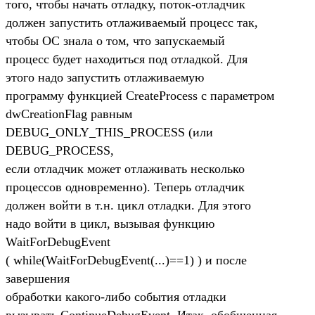
того, чтобы начать отладку, поток-отладчик
должен запустить отлаживаемый процесс так,
чтобы ОС знала о том, что запускаемый
процесс будет находиться под отладкой. Для
этого надо запустить отлаживаемую
программу функцией CreateProcess с параметром
dwCreationFlag равным
DEBUG_ONLY_THIS_PROCESS (или
DEBUG_PROCESS,
если отладчик может отлаживать несколько
процессов одновременно). Теперь отладчик
должен войти в т.н. цикл отладки. Для этого
надо войти в цикл, вызывая функцию
WaitForDebugEvent
( while(WaitForDebugEvent(...)==1) ) и после
завершения
обработки какого-либо события отладки
вызывать ContinueDebugEvent. Итак, обобщенная