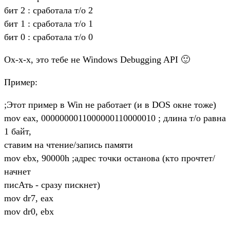
бит 2 : сработала т/о 2
бит 1 : сработала т/о 1
бит 0 : сработала т/о 0
Ox-x-x, это тебе не Windows Debugging API 🙂
Пример:
;Этот пример в Win не работает (и в DOS окне тоже)
mov eax, 0000000011000000110000010 ; длина т/о равна
1 байт,
ставим на чтение/запись памяти
mov ebx, 90000h ;адрес точки останова (кто прочтет/
начнет
писАть - сразу пискнет)
mov dr7, eax
mov dr0, ebx