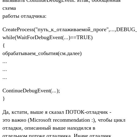
схема
работы отладчика:
CreateProcess("путь_к_отлаживаемой_проге",...,DEBU
while(WaitForDebugEvent(...)==TRUE)
{
обрабатываем_события(см.далее)
...
...
...
ContinueDebugEvent(...);
}
Да, кстати, выше я сказал ПОТОК-отладчик -
это важно (Microsoft recommendation :), чтобы цикл
отладки, описанный выше находился в
отдельном потоке отладчика. Иначе отладчик