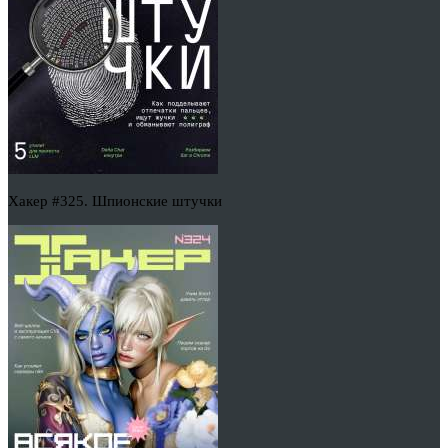
Хакер #325. Шпионские штучки