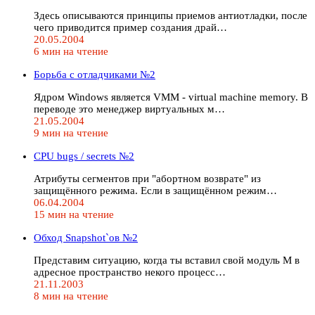
Здесь описываются принципы приемов антиотладки, после
чего приводится пример создания драй…
20.05.2004
6 мин на чтение
Борьба с отладчиками №2
Ядром Windows является VMM - virtual machine memory. В
переводе это менеджер виртуальных м…
21.05.2004
9 мин на чтение
CPU bugs / secrets №2
Атрибуты сегментов при "абортном возврате" из
защищённого режима. Если в защищённом режим…
06.04.2004
15 мин на чтение
Обход Snapshot`ов №2
Представим ситуацию, когда ты вставил свой модуль М в
адресное пространство некого процесс…
21.11.2003
8 мин на чтение