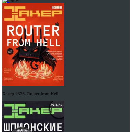
-50%
Хакер #326. Router from Hell