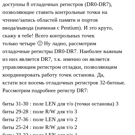
доступны 8 отладочных регистров (DR0-DR7),
позволяющие ставить контрольные точки на
чтение/запись областей памяти и портов
ввода/вывода (начиная с Pentium). И это круто,
скажу я тебе! Всего контрольных точек
только четыре 🙁 Ну ладно, рассмотрим
отладочные регистры DR0-DR7. Наиболее важным
из них является DR7, т.к. именно он является
управляющим регистром отладки, позволяющим
координировать работу точек останова. Да,
кстати все восемь отладочных регистров 32-битные.
Рассмотрим подробнее регистр DR7:
биты 31-30 : поле LEN для т/о (точки останова) 3
биты 29-28 : поле R/W для т/о 3
биты 27-36 : поле LEN для т/о 2
биты 25-24 : поле R/W для т/о 2
биты 23-22 : поле LEN для т/о 1