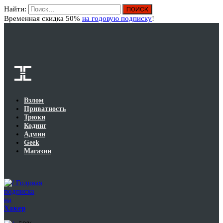
Найти:
Вход
Временная скидка 50%
на годовую подписку
!
Взлом
Приватность
Трюки
Кодинг
Админ
Geek
Магазин
Годовая
подписка
на
Хакер