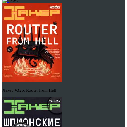
-50%
Хакер #326. Router from Hell