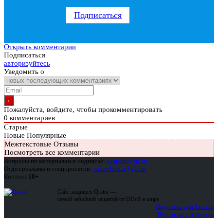
Подписаться
Открыть комментарии
Подписаться
авторизуйтесь
Уведомить о
Пожалуйста, войдите, чтобы прокомментировать
0
комментариев
Старые
Новые
Популярные
Межтекстовые Отзывы
Посмотреть все комментарии
Вопросы по материалам и подписке:
support@glc.ru
Отдел рекламы и спецпроектов:
yakovleva.a@glc.ru
Контент
18+
Сайт защищен Qrator —
самой забойной защитой от DDoS в мире
Подписка для физлиц
Подписка для юрлиц