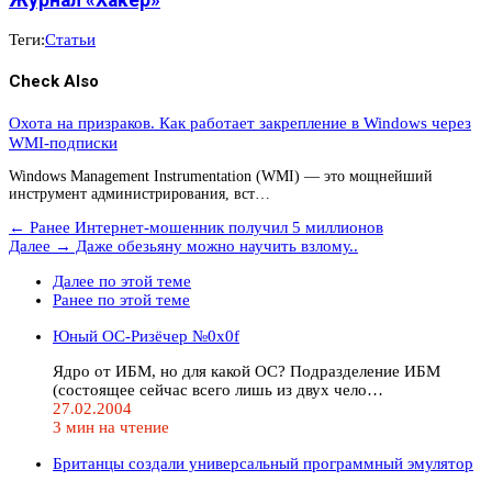
Журнал «Хакер»
Теги:
Статьи
Check Also
Охота на призраков. Как работает закрепление в Windows через
WMI-подписки
Windows Management Instrumentation (WMI) — это мощнейший
инструмент администрирования, вст…
← Ранее
Интернет-мошенник получил 5 миллионов
Далее →
Даже обезьяну можно научить взлому..
Далее по этой теме
Ранее по этой теме
Юный ОС-Ризёчер №0x0f
Ядро от ИБМ, но для какой ОС? Подразделение ИБМ
(состоящее сейчас всего лишь из двух чело…
27.02.2004
3 мин на чтение
Британцы создали универсальный программный эмулятор