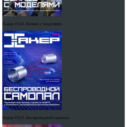
Хакер #324. Всякое с моделями
Хакер #323. Беспроводной самопал