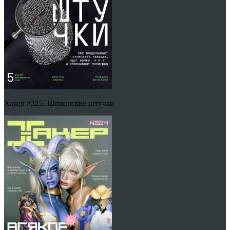
Хакер #325. Шпионские штучки