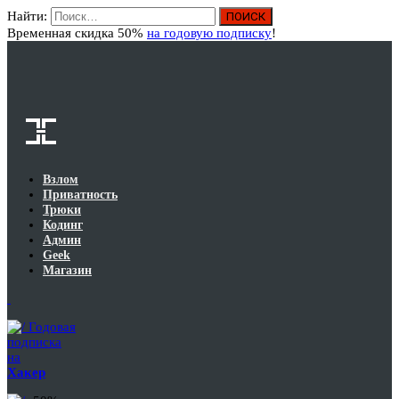
Найти:
Вход
Временная скидка 50%
на годовую подписку
!
Взлом
Приватность
Трюки
Кодинг
Админ
Geek
Магазин
Годовая
подписка
на
Хакер