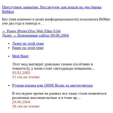
Преступное закрытие. Расследуем, как пошла на дно биржа
BitMart
Кит (имя изменено в целях конфиденциальности) пользовался BitMart
уже два года и никогда н…
← Ранее
iProtectYou Web Filter 6.04
Далее →
Взломанные сайты: 09.06.2004
Далее по этой теме
Ранее по этой теме
Мой Винт
Этот мод выглядит довольно сильно (особливо в
темноте:)), у меня стоят светодиоды повышенн…
03.02.2005
21 сек на чтение
Ручная плазма или 10000 Вольт из аккумулятора
В последнее время на рынках все чаще стали появляться
различные высоковольтные и в тоже вр…
29.06.2004
58 сек на чтение