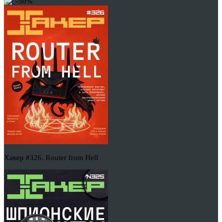
-50%
Хакер #326. Router from Hell