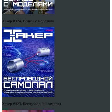
Хакер #324. Всякое с моделями
Хакер #323. Беспроводной самопал