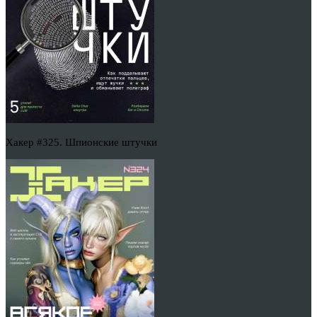
Хакер #325. Шпионские штучки