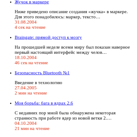
Жучок в маркере
Ниже приведено описание создания «жучка» в маркере.
Для этого понадобилось: маркер, тексто…
31.08.2004
4 сек на чтение
Braingate: прямой доступ к мозгу
На прошедшей неделе всеми миру был показан наверное
первый настоящий интерфейс между челов…
18.10.2004
46 сек на чтение
Безопасность Bluetooth №1
Введение в технологию
27.04.2005
2 мин на чтение
Моя борьба: бага в ядрах 2.6
С недавних пор мной была обнаружена некоторая
странность при работе ядер из новой ветки 2.…
04.10.2004
21 мин на чтение