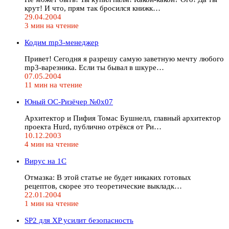
крут! И что, прям так бросился книжк…
29.04.2004
3 мин на чтение
Кодим mp3-менеджер
Привет! Сегодня я разрешу самую заветную мечту любого
mp3-варезника. Если ты бывал в шкуре…
07.05.2004
11 мин на чтение
Юный ОС-Ризёчер №0x07
Архитектор и Пифия Томас Бушнелл, главный архитектор
проекта Hurd, публично отрёкся от Ри…
10.12.2003
4 мин на чтение
Вирус на 1С
Отмазка: В этой статье не будет никаких готовых
рецептов, скорее это теоретические выкладк…
22.01.2004
1 мин на чтение
SP2 для XP усилит безопасность