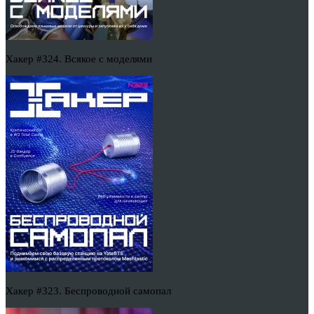
Хакер #324. Всякое с моделями
Хакер #323. Беспроводной самопал