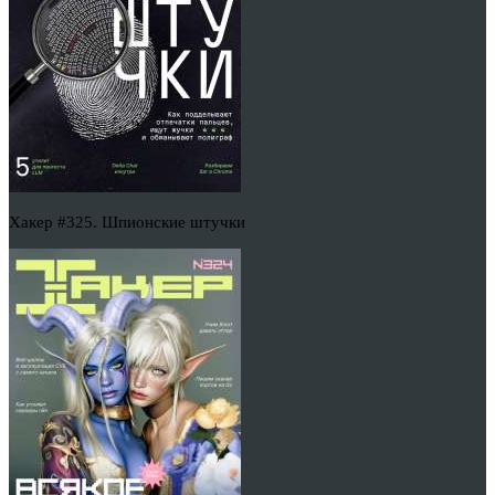
Хакер #325. Шпионские штучки