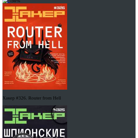
-50%
Хакер #326. Router from Hell