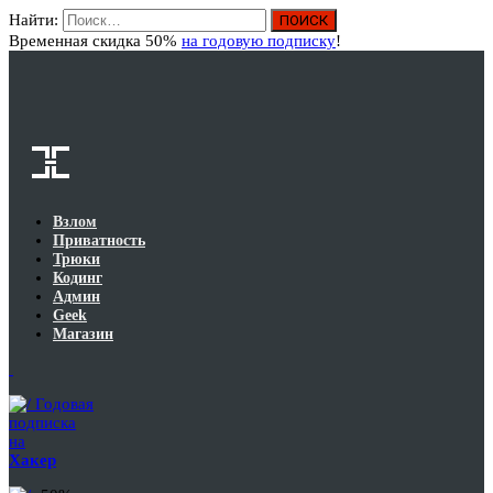
Найти:
Вход
Временная скидка 50%
на годовую подписку
!
Взлом
Приватность
Трюки
Кодинг
Админ
Geek
Магазин
Годовая
подписка
на
Хакер