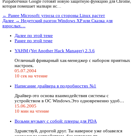
Разработчики Google готовят новую защитную функцию для Chrome,
которая помешает малвари ис…
← Ранее
Microsoft: угроза со стороны Linux растет
Далее →
Недетский разгон Windows XP или Сказка для
взрослых…
Далее по этой теме
Ранее по этой теме
YAHM (Yet Another Hack Manager) 2.3.6
Отличный фриварный хак-менеджер с набором приятных
настроек.
05.07.2004
10 сек на чтение
Написание драйвера в подробностях №1
Драйвер-это основа взаимодействия системы с
устройством в ОС Windows.Это одновременно удоб…
15.06.2005
10 мин на чтение
Возьми музыку с собой: плееры для PDA
Здравствуй, дорогой друг. Ты наверное уже обзавелся
очередным устройством, без которого тв…