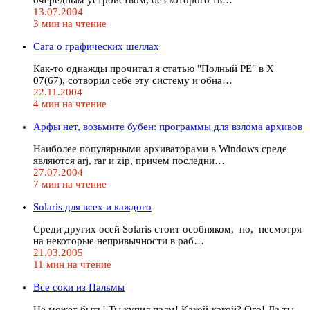
13.07.2004
3 мин на чтение
Сага о графических шеллах
Как-то однажды прочитал я статью "Полный РЕ" в Х
07(67), сотворил себе эту систему и обна…
22.11.2004
4 мин на чтение
Арфы нет, возьмите бубен: программы для взлома архивов
Наиболее популярными архиваторами в Windows среде
являются arj, rar и zip, причем последни…
27.07.2004
7 мин на чтение
Solaris для всех и каждого
Среди других осей Solaris стоит особняком, но, несмотря
на некоторые непривычности в раб…
21.03.2005
11 мин на чтение
Все соки из Пальмы
Не может быть! Ты купил палм! Какой-какой? Ого! Да ты