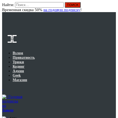
Найти:
Вход
Временная скидка 50%
на годовую подписку
!
Взлом
Приватность
Трюки
Кодинг
Админ
Geek
Магазин
Годовая
подписка
на
Хакер