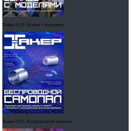
Хакер #324. Всякое с моделями
Хакер #323. Беспроводной самопал