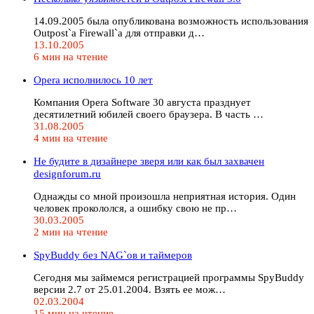
14.09.2005 была опубликована возможность использования
Outpost`a Firewall`a для отправки д…
13.10.2005
6 мин на чтение
Opera исполнилось 10 лет
Компания Opera Software 30 августа празднует
десятилетний юбилей своего браузера. В часть …
31.08.2005
4 мин на чтение
Не будите в дизайнере зверя или как был захвачен
designforum.ru
Однажды со мной произошла неприятная история. Один
человек прокололся, а ошибку свою не пр…
30.03.2005
2 мин на чтение
SpyBuddy без NAG`ов и таймеров
Сегодня мы займемся регистрацией программы SpyBuddy
версии 2.7 от 25.01.2004. Взять ее мож…
02.03.2004
15 мин на чтение