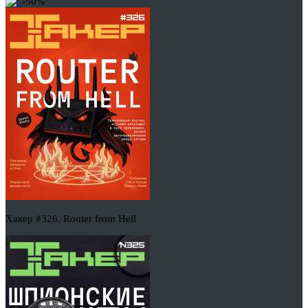
-50%
Хакер #326. Router from Hell