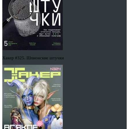
Хакер #325. Шпионские штучки