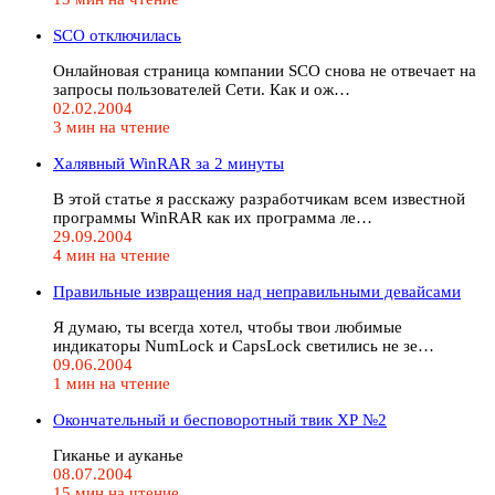
SCO отключилась
Онлайновая страница компании SCO снова не отвечает на
запросы пользователей Сети. Как и ож…
02.02.2004
3 мин на чтение
Халявный WinRAR за 2 минуты
В этой статье я расскажу разработчикам всем известной
программы WinRAR как их программа ле…
29.09.2004
4 мин на чтение
Правильные извращения над неправильными девайсами
Я думаю, ты всегда хотел, чтобы твои любимые
индикаторы NumLock и CapsLock светились не зе…
09.06.2004
1 мин на чтение
Окончательный и бесповоротный твик ХР №2
Гиканье и ауканье
08.07.2004
15 мин на чтение