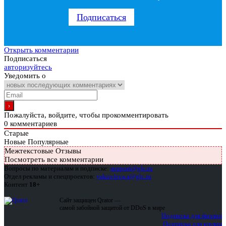
Подписаться
Открыть комментарии
Подписаться
авторизуйтесь
Уведомить о
Пожалуйста, войдите, чтобы прокомментировать
0
комментариев
Старые
Новые
Популярные
Межтекстовые Отзывы
Посмотреть все комментарии
Вопросы по материалам и подписке:
support@glc.ru
Отдел рекламы и спецпроектов:
yakovleva.a@glc.ru
Контент
18+
Сайт защищен Qrator —
самой забойной защитой от DDoS в мире
Подписка для физлиц
Подписка для юрлиц