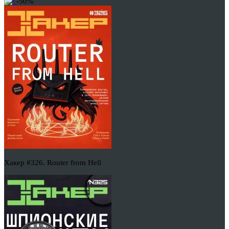
-50%
Хакер #326. Router from Hell