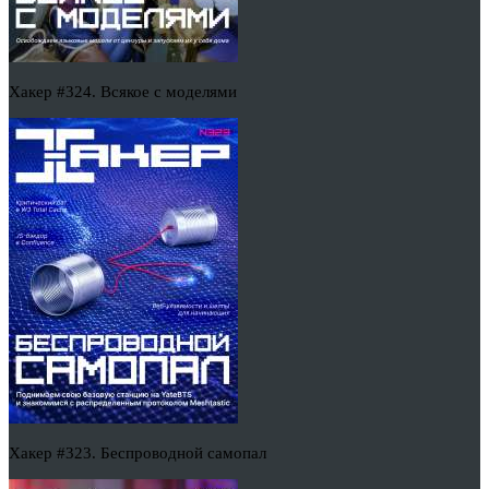
Хакер #324. Всякое с моделями
Хакер #323. Беспроводной самопал