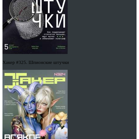
Хакер #325. Шпионские штучки