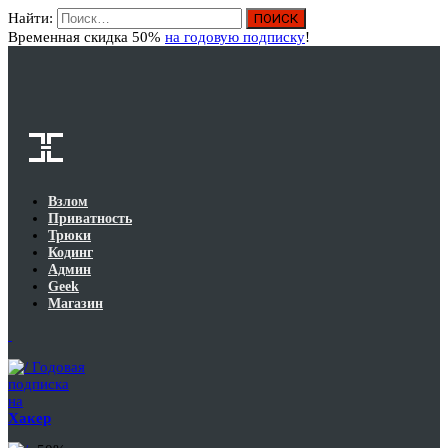
Найти:
Вход
Временная скидка 50%
на годовую подписку
!
Взлом
Приватность
Трюки
Кодинг
Админ
Geek
Магазин
Годовая
подписка
на
Хакер