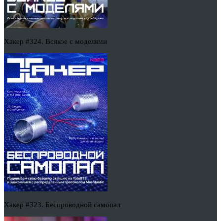
Хакер #324. Всякое с моделями
Хакер #323. Беспроводной самопал