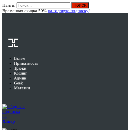
Найти:
Вход
Временная скидка 50%
на годовую подписку
!
Взлом
Приватность
Трюки
Кодинг
Админ
Geek
Магазин
Годовая
подписка
на
Хакер