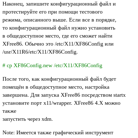
Наконец, запишите конфигурационный файл и
протестируйте его при помощи тестового
режима, описанного выше. Если все в порядке,
то конфигурационный файл нужно установить
в общедоступное место, где его сможет найти
XFree86. Обычно это /etc/X11/XF86Config или
/usr/X11R6/etc/X11/XF86Config.
# cp XF86Config.new /etc/X11/XF86Config
После того, как конфигурационный файл будет
помещён в общедоступное место, настройка
завершена. Для запуска XFree86 посредством startx
установите порт x11/wrapper. XFree86 4.X можно
также
запустить через xdm.
Note: Имеется также графический инструмент