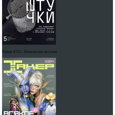
Хакер #325. Шпионские штучки