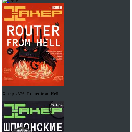
-50%
Хакер #326. Router from Hell