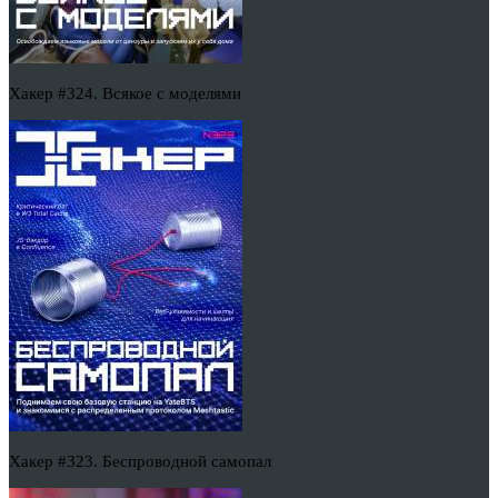
Хакер #324. Всякое с моделями
Хакер #323. Беспроводной самопал