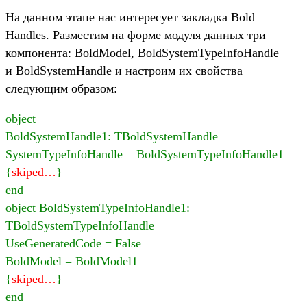
На данном этапе нас интересует закладка Bold
Handles. Разместим на форме модуля данных три
компонента: BoldModel, BoldSystemTypeInfoHandle
и BoldSystemHandle и настроим их свойства
следующим образом:
object
BoldSystemHandle1: TBoldSystemHandle
SystemTypeInfoHandle = BoldSystemTypeInfoHandle1
{
skiped…
}
end
object BoldSystemTypeInfoHandle1:
TBoldSystemTypeInfoHandle
UseGeneratedCode = False
BoldModel = BoldModel1
{
skiped…
}
end