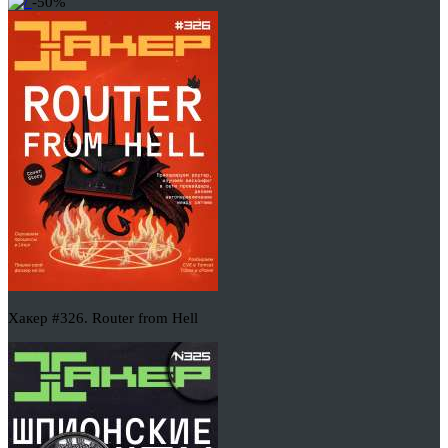
-50%
Хакер #326. Router from Hell