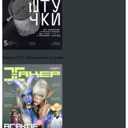
Хакер #325. Шпионские штучки