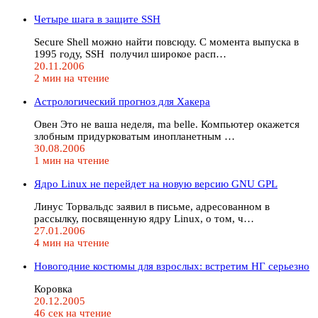
Четыре шага в защите SSH
Secure Shell можно найти повсюду. С момента выпуска в
1995 году, SSH получил широкое расп…
20.11.2006
2 мин на чтение
Астрологический прогноз для Хакера
Овен Это не ваша неделя, ma belle. Компьютер окажется
злобным придурковатым инопланетным …
30.08.2006
1 мин на чтение
Ядро Linux не перейдет на новую версию GNU GPL
Линус Торвальдс заявил в письме, адресованном в
рассылку, посвященную ядру Linux, о том, ч…
27.01.2006
4 мин на чтение
Hовогодние костюмы для взрослых: встретим HГ серьезно
Коровка
20.12.2005
46 сек на чтение