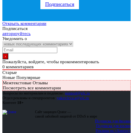
Подписаться
Открыть комментарии
Подписаться
авторизуйтесь
Уведомить о
Пожалуйста, войдите, чтобы прокомментировать
0
комментариев
Старые
Новые
Популярные
Межтекстовые Отзывы
Посмотреть все комментарии
Вопросы по материалам и подписке:
support@glc.ru
Отдел рекламы и спецпроектов:
yakovleva.a@glc.ru
Контент
18+
Сайт защищен Qrator —
самой забойной защитой от DDoS в мире
Подписка для физлиц
Подписка для юрлиц
Реклама на «Хакере»