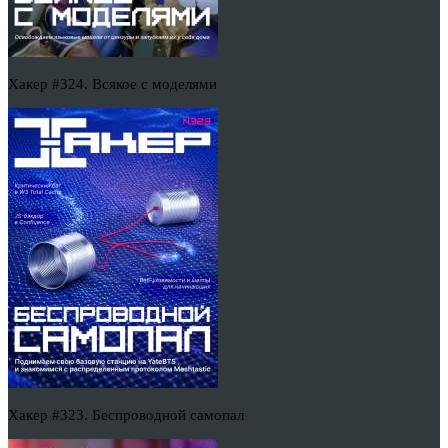
Хакер #324. Всякое с моделями
Хакер #323. Беспроводной самопал