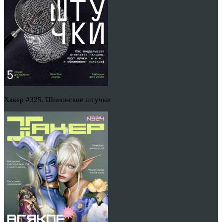
Хакер #325. Шпионские штучки