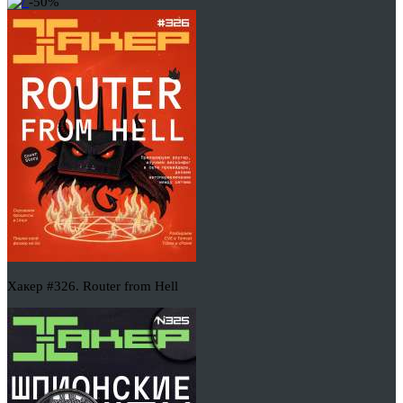
-50%
Хакер #326. Router from Hell