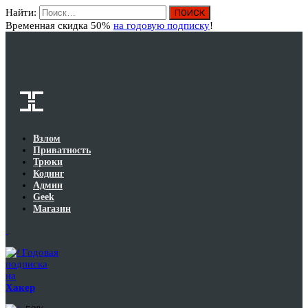
Найти:
Вход
Временная скидка 50%
на годовую подписку
!
Взлом
Приватность
Трюки
Кодинг
Админ
Geek
Магазин
Годовая
подписка
на
Хакер