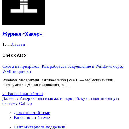
Журнал «Хакер»
Теги:
Статьи
Check Also
Охота на призраков. Как работает закрепление в Windows через
WMI-подписки
Windows Management Instrumentation (WMI) — это мощнейший
инструмент администрирования, вст…
← Ранее
Полный root
Далее →
Американцы взломали европейскую навигационную
систему Galileo
Далее по этой теме
Ранее по этой теме
Сайт Интерпола подделали