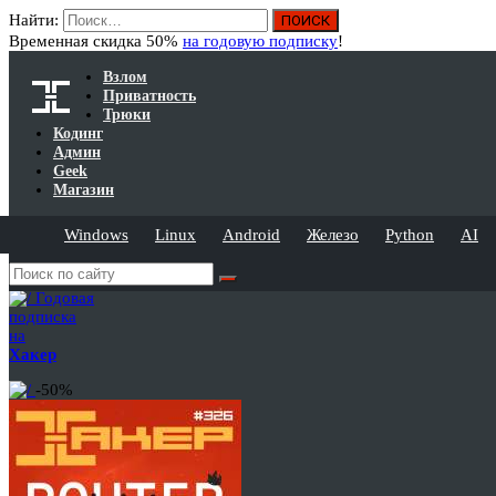
Найти:
Временная скидка 50%
на годовую подписку
!
Взлом
Приватность
Трюки
Кодинг
Админ
Geek
Магазин
Windows
Linux
Android
Железо
Python
AI
Годовая
подписка
на
Хакер
-50%