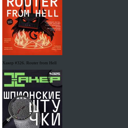
Хакер #326. Router from Hell