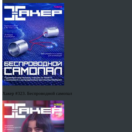
Хакер #323. Беспроводной самопал