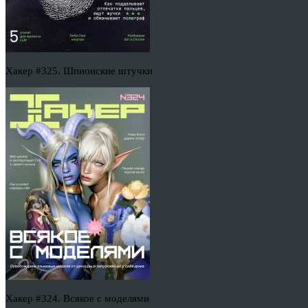
Хакер #325. Шпионские штучки
Хакер #324. Всякое с моделями