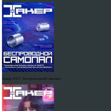
Хакер #323. Беспроводной самопал