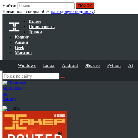
Найти:
Временная скидка 50%
на годовую подписку
!
Взлом
Приватность
Трюки
Кодинг
Админ
Geek
Магазин
Windows
Linux
Android
Железо
Python
AI
Годовая
подписка
на
Хакер
-50%