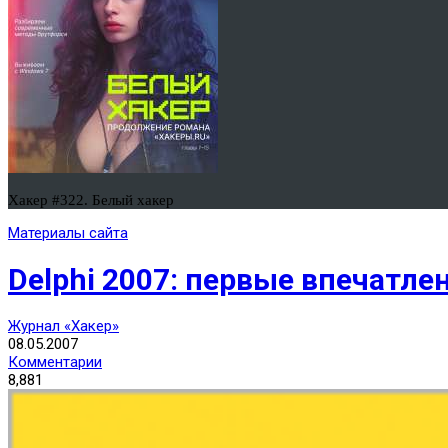
Хакер #322. Белый хакер
Материалы сайта
Delphi 2007: первые впечатле
Журнал «Хакер»
08.05.2007
Комментарии
8,881