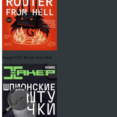
Хакер #326. Router from Hell