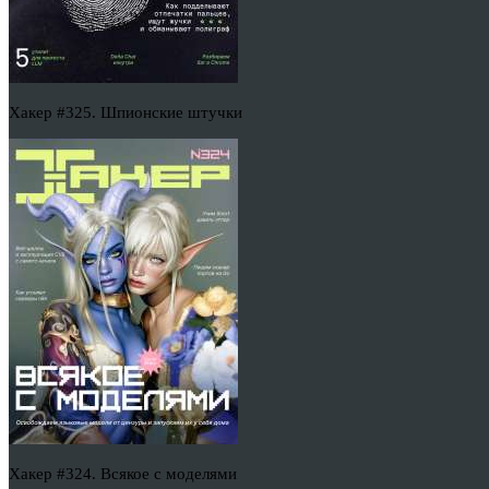
Хакер #325. Шпионские штучки
Хакер #324. Всякое с моделями