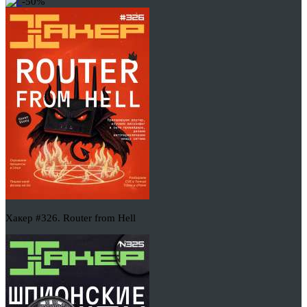
-50%
Хакер #326. Router from Hell