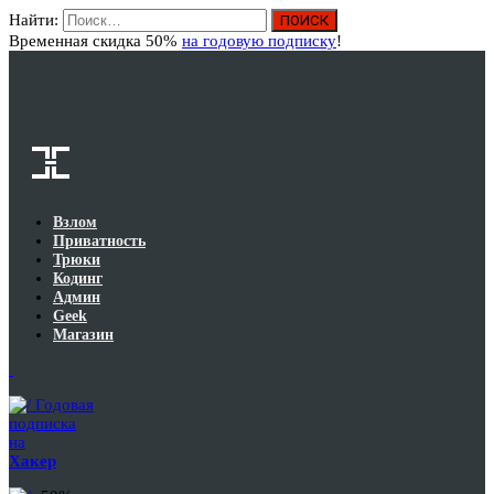
Найти:
Вход
Временная скидка 50%
на годовую подписку
!
Взлом
Приватность
Трюки
Кодинг
Админ
Geek
Магазин
Годовая
подписка
на
Хакер