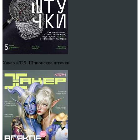
Хакер #325. Шпионские штучки