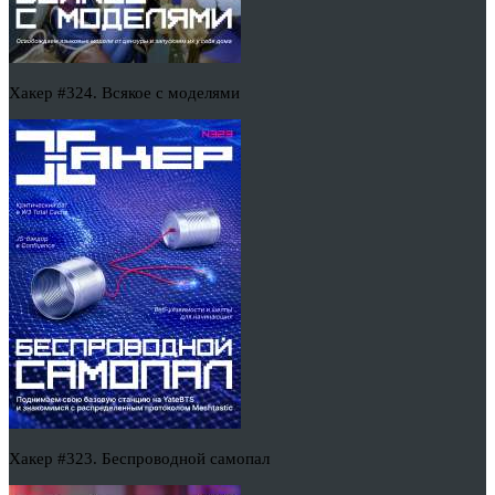
Хакер #324. Всякое с моделями
Хакер #323. Беспроводной самопал