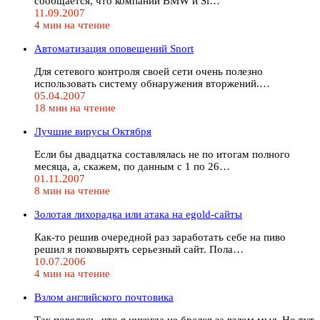
сообщается, что компании BMW и Si…
11.09.2007
4 мин на чтение
Автоматизация оповещений Snort
Для сетевого контроля своей сети очень полезно
использовать систему обнаружения вторжений.…
05.04.2007
18 мин на чтение
Лучшие вирусы Октября
Если бы двадцатка составлялась не по итогам полного
месяца, а, скажем, по данным с 1 по 26…
01.11.2007
8 мин на чтение
Золотая лихорадка или атака на egold-сайты
Как-то решив очередной раз заработать себе на пиво
решил я поковырять серьезный сайт. Пола…
10.07.2006
4 мин на чтение
Взлом английского почтовика
Так повелось, что я никогда не брался за взлом мыл. Но тут