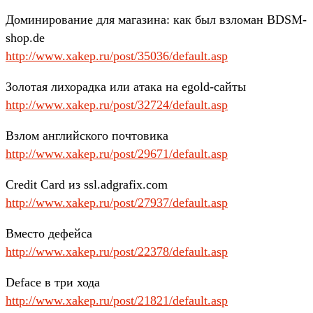
Доминирование для магазина: как был взломан BDSM-
shop.de
http://www.xakep.ru/post/35036/default.asp
Золотая лихорадка или атака на egold-сайты
http://www.xakep.ru/post/32724/default.asp
Взлом английского почтовика
http://www.xakep.ru/post/29671/default.asp
Credit Card из ssl.adgrafix.com
http://www.xakep.ru/post/27937/default.asp
Вместо дефейса
http://www.xakep.ru/post/22378/default.asp
Deface в три хода
http://www.xakep.ru/post/21821/default.asp