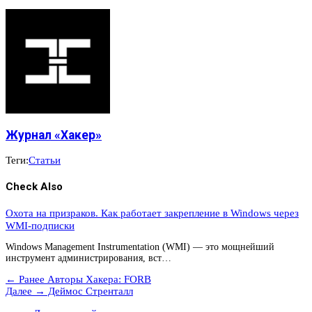
Журнал «Хакер»
Теги:
Статьи
Check Also
Охота на призраков. Как работает закрепление в Windows через
WMI-подписки
Windows Management Instrumentation (WMI) — это мощнейший
инструмент администрирования, вст…
← Ранее
Авторы Хакера: FORB
Далее →
Деймос Стренталл