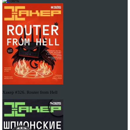
-50%
Хакер #326. Router from Hell