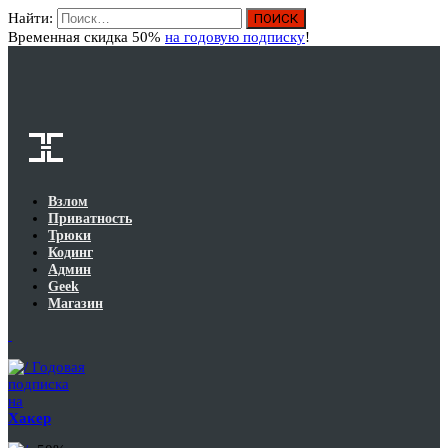
Найти:
Вход
Временная скидка 50%
на годовую подписку
!
Взлом
Приватность
Трюки
Кодинг
Админ
Geek
Магазин
Годовая
подписка
на
Хакер