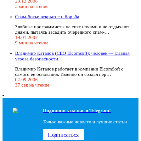
29.12.2006
3 мин на чтение
Спам-боты: вскрытие и борьба
Злобные программисты не спят ночами и не отдыхают
днями, пытаясь засадить очередного спам-…
19.01.2007
9 мин на чтение
Владимир Каталов (CEO Elcomsoft): человек — главная
угроза безопасности
Владимир Каталов работает в компании ElcomSoft с
самого ее основания. Именно он создал пер…
07.09.2006
37 сек на чтение
Подпишись на наc в Telegram!
Только важные новости и лучшие статьи
Подписаться