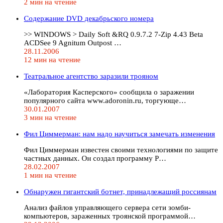
2 мин на чтение
Содержание DVD декабрьского номера
>> WINDOWS > Daily Soft &RQ 0.9.7.2 7-Zip 4.43 Beta
ACDSee 9 Agnitum Outpost …
28.11.2006
12 мин на чтение
Театральное агентство заразили трояном
«Лаборатория Касперского» сообщила о заражении
популярного сайта www.adoronin.ru, торгующе…
30.01.2007
3 мин на чтение
Фил Циммерман: нам надо научиться замечать изменения
Фил Циммерман известен своими технологиями по защите
частных данных. Он создал программу P…
28.02.2007
1 мин на чтение
Обнаружен гигантский ботнет, принадлежащий россиянам
Анализ файлов управляющего сервера сети зомби-
компьютеров, зараженных троянской программой…