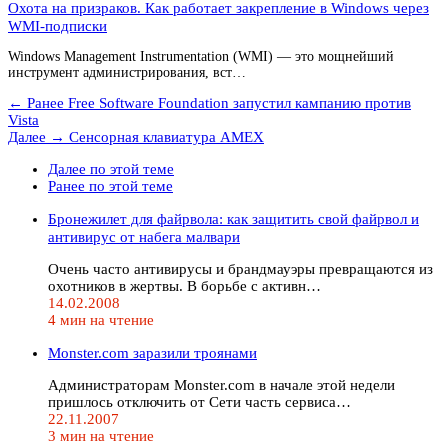
Охота на призраков. Как работает закрепление в Windows через
WMI-подписки
Windows Management Instrumentation (WMI) — это мощнейший
инструмент администрирования, вст…
← Ранее
Free Software Foundation запустил кампанию против
Vista
Далее →
Сенсорная клавиатура AMEX
Далее по этой теме
Ранее по этой теме
Бронежилет для файрвола: как защитить свой файрвол и
антивирус от набега малвари
Очень часто антивирусы и брандмауэры превращаются из
охотников в жертвы. В борьбе с активн…
14.02.2008
4 мин на чтение
Monster.com заразили троянами
Администраторам Monster.com в начале этой недели
пришлось отключить от Сети часть сервиса…
22.11.2007
3 мин на чтение