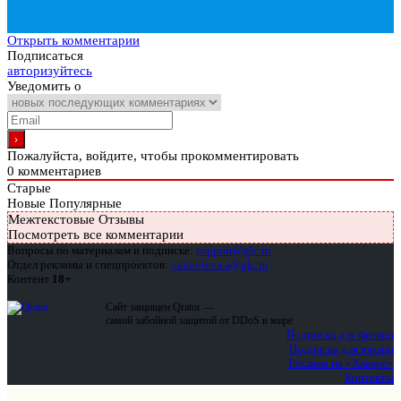
Открыть комментарии
Подписаться
авторизуйтесь
Уведомить о
Пожалуйста, войдите, чтобы прокомментировать
0
комментариев
Старые
Новые
Популярные
Межтекстовые Отзывы
Посмотреть все комментарии
Вопросы по материалам и подписке:
support@glc.ru
Отдел рекламы и спецпроектов:
yakovleva.a@glc.ru
Контент
18+
Сайт защищен Qrator —
самой забойной защитой от DDoS в мире
Подписка для физлиц
Подписка для юрлиц
Реклама на «Хакере»
Контакты