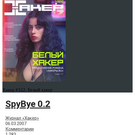
Хакер #322. Белый хакер
SpyBye 0.2
Журнал «Хакер»
06.03.2007
Комментарии
1,283