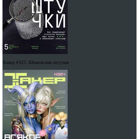
Хакер #325. Шпионские штучки