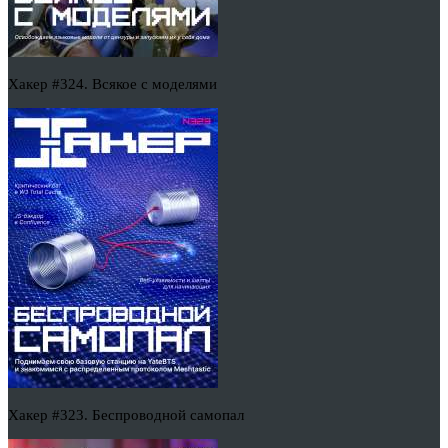
Хакер #324. Всякое с моделями
Хакер #323. Беспроводной самопал