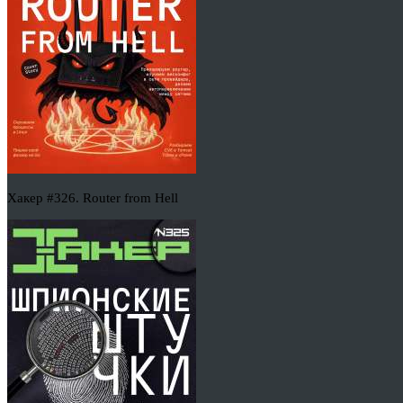
Хакер #326. Router from Hell