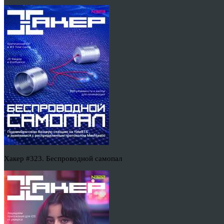
Хакер #323. Беспроводной самопал