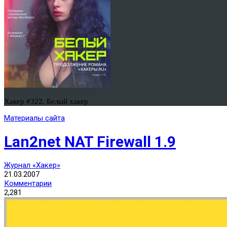
Хакер #322. Белый хакер
Материалы сайта
Lan2net NAT Firewall 1.9
Журнал «Хакер»
21.03.2007
Комментарии
2,281