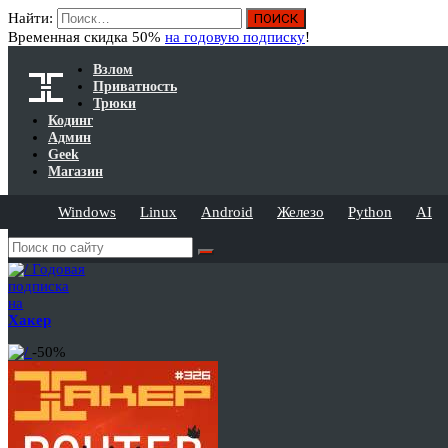
Найти:
Временная скидка 50%
на годовую подписку
!
Взлом
Приватность
Трюки
Кодинг
Админ
Geek
Магазин
Windows
Linux
Android
Железо
Python
AI
Годовая
подписка
на
Хакер
-50%