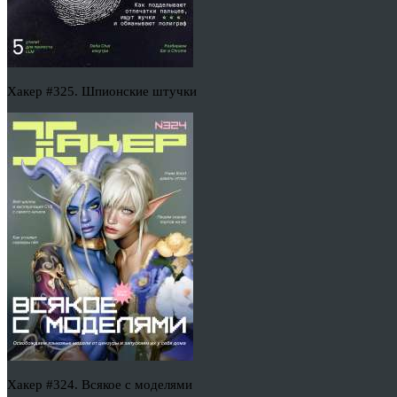
Хакер #325. Шпионские штучки
Хакер #324. Всякое с моделями