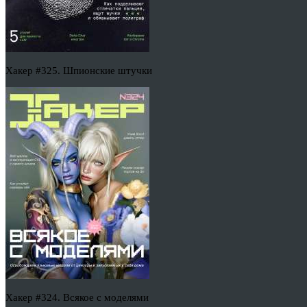
Хакер #325. Шпионские штучки
Хакер #324. Всякое с моделями