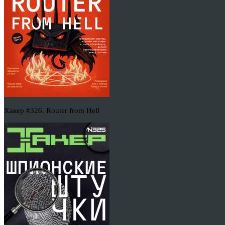
Хакер #326. Router from Hell