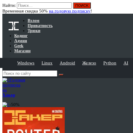
Найти:
Временная скидка 50%
на годовую подписку
!
Взлом
Приватность
Трюки
Кодинг
Админ
Geek
Магазин
Windows
Linux
Android
Железо
Python
AI
Годовая
подписка
на
Хакер
-50%