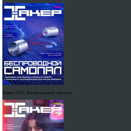
Хакер #323. Беспроводной самопал