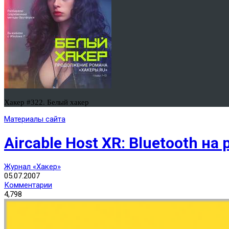
Хакер #322. Белый хакер
Материалы сайта
Aircable Host XR: Bluetooth на
Журнал «Хакер»
05.07.2007
Комментарии
4,798