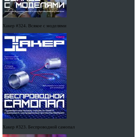
Хакер #324. Всякое с моделями
Хакер #323. Беспроводной самопал