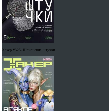
Хакер #325. Шпионские штучки