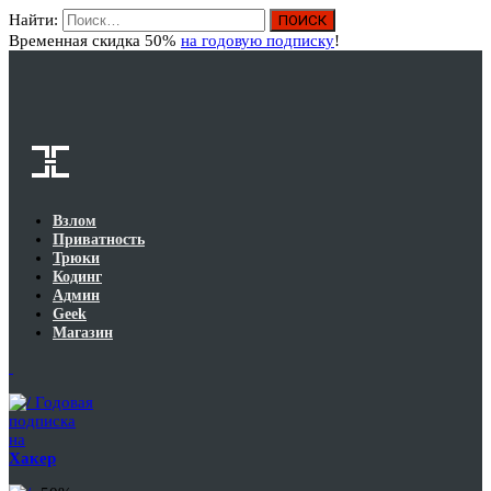
Найти:
Вход
Временная скидка 50%
на годовую подписку
!
Взлом
Приватность
Трюки
Кодинг
Админ
Geek
Магазин
Годовая
подписка
на
Хакер