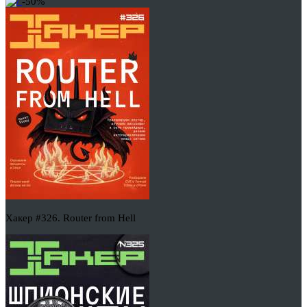
-50%
Хакер #326. Router from Hell