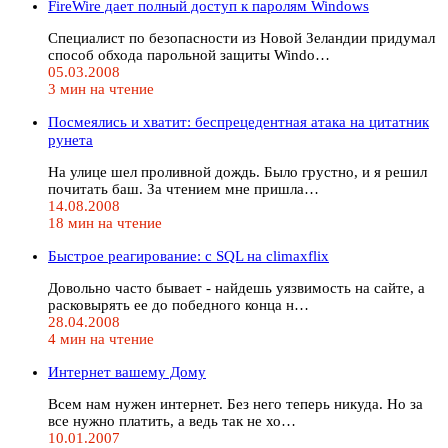
FireWire дает полный доступ к паролям Windows
Специалист по безопасности из Новой Зеландии придумал
способ обхода парольной защиты Windo…
05.03.2008
3 мин на чтение
Посмеялись и хватит: беспрецедентная атака на цитатник
рунета
На улице шел проливной дождь. Было грустно, и я решил
почитать баш. За чтением мне пришла…
14.08.2008
18 мин на чтение
Быстрое реагирование: c SQL на climaxflix
Довольно часто бывает - найдешь уязвимость на сайте, а
расковырять ее до победного конца н…
28.04.2008
4 мин на чтение
Интернет вашему Дому
Всем нам нужен интернет. Без него теперь никуда. Но за
все нужно платить, а ведь так не хо…
10.01.2007