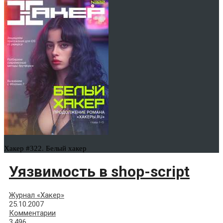
Хакер #322. Белый хакер
Уязвимость в shop-sсriрt
Журнал «Хакер»
25.10.2007
Комментарии
3,496