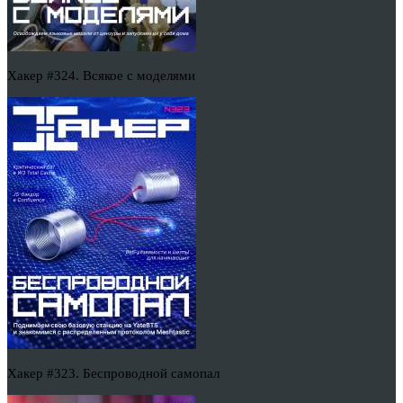
Хакер #324. Всякое с моделями
Хакер #323. Беспроводной самопал