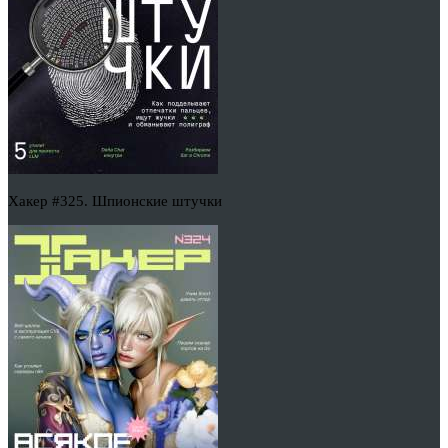
Хакер #325. Шпионские штучки