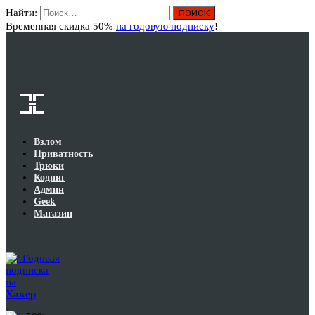
Найти:
Вход
Временная скидка 50%
на годовую подписку
!
Взлом
Приватность
Трюки
Кодинг
Админ
Geek
Магазин
Годовая
подписка
на
Хакер