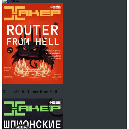
-50%
Хакер #326. Router from Hell