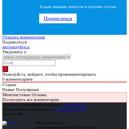
Только важные новости и лучшие статьи
Подписаться
Открыть комментарии
Подписаться
авторизуйтесь
Уведомить о
Пожалуйста, войдите, чтобы прокомментировать
0
комментариев
Старые
Новые
Популярные
Межтекстовые Отзывы
Посмотреть все комментарии
Вопросы по материалам и подписке:
support@glc.ru
Отдел рекламы и спецпроектов:
yakovleva.a@glc.ru
Контент
18+
Сайт защищен Qrator —
самой забойной защитой от DDoS в мире