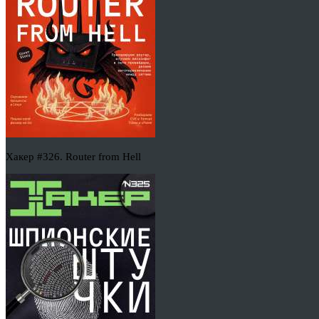
Хакер #326. Router from Hell