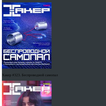
Хакер #323. Беспроводной самопал