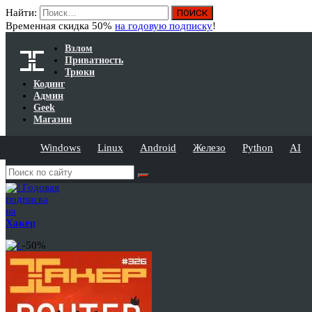
Найти:
Временная скидка 50%
на годовую подписку
!
Взлом
Приватность
Трюки
Кодинг
Админ
Geek
Магазин
Windows
Linux
Android
Железо
Python
AI
Годовая
подписка
на
Хакер
-50%