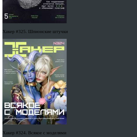
Хакер #325. Шпионские штучки
Хакер #324. Всякое с моделями