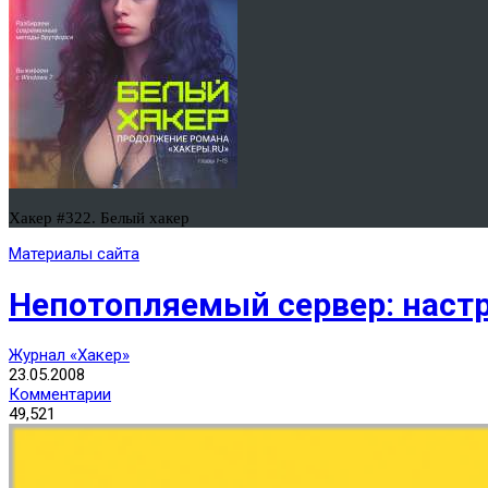
Хакер #322. Белый хакер
Материалы сайта
Непотопляемый сервер: настр
Журнал «Хакер»
23.05.2008
Комментарии
49,521