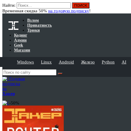
Найти:
Временная скидка 50%
на годовую подписку
!
Взлом
Приватность
Трюки
Кодинг
Админ
Geek
Магазин
Windows
Linux
Android
Железо
Python
AI
Годовая
подписка
на
Хакер
-50%