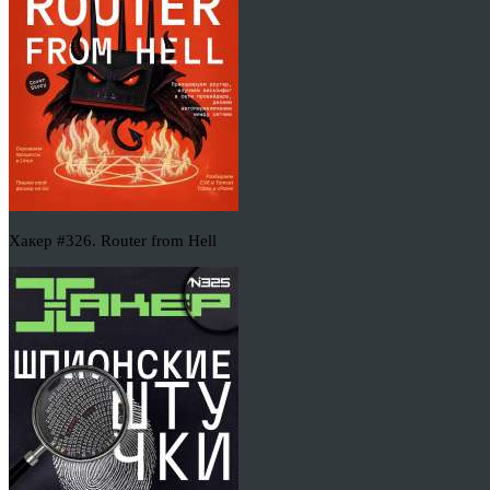
Хакер #326. Router from Hell