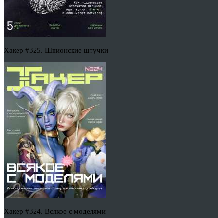
Хакер #325. Шпионские штучки
Хакер #324. Всякое с моделями