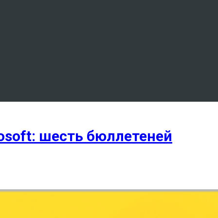
osoft: шесть бюллетеней