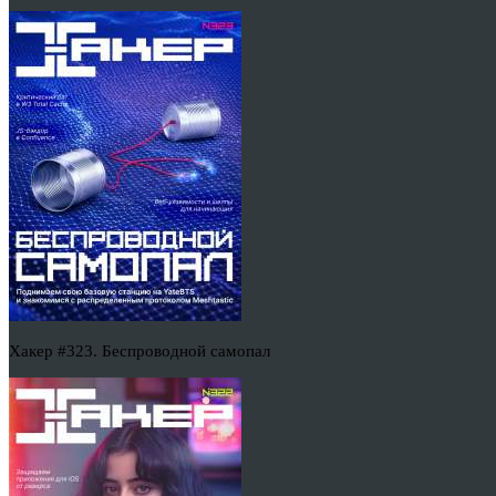
Хакер #323. Беспроводной самопал