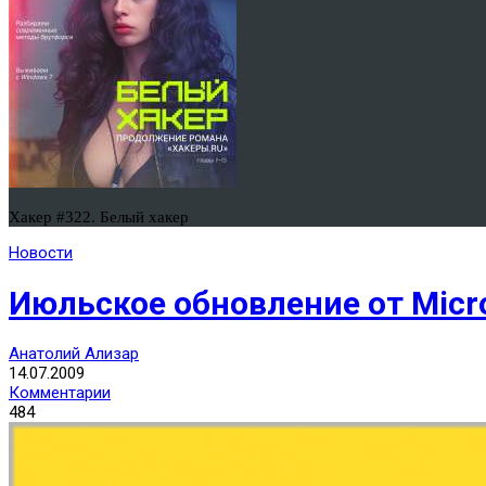
Хакер #322. Белый хакер
Новости
Июльское обновление от Micr
Анатолий Ализар
14.07.2009
Комментарии
484