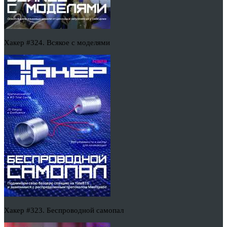
Хакер #324. Всякое с моделями
Хакер #323. Беспроводной самопал