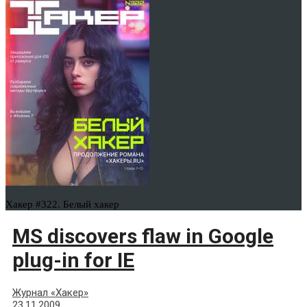
Хакер #322. Белый хакер
MS discovers flaw in Google
plug-in for IE
Журнал «Хакер»
23.11.2009