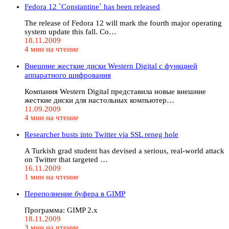
Fedora 12 `Constantine` has been released
The release of Fedora 12 will mark the fourth major operating
system update this fall. Co…
18.11.2009
4 мин на чтение
Внешние жесткие диски Western Digital с функцией
аппаратного шифрования
Компания Western Digital представила новые внешние
жесткие диски для настольных компьютер…
11.09.2009
4 мин на чтение
Researcher busts into Twitter via SSL reneg hole
A Turkish grad student has devised a serious, real-world attack
on Twitter that targeted …
16.11.2009
1 мин на чтение
Переполнение буфера в GIMP
Программа: GIMP 2.x
18.11.2009
3 мин на чтение