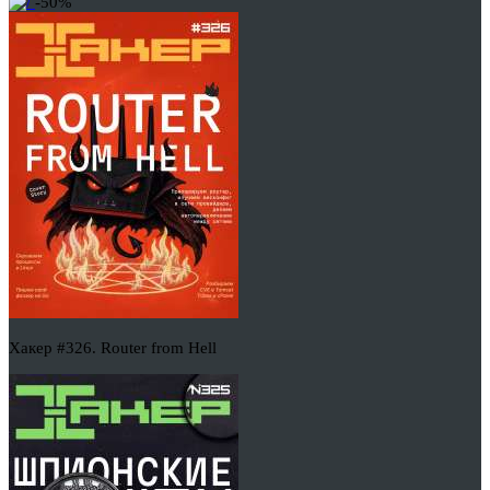
-50%
Хакер #326. Router from Hell