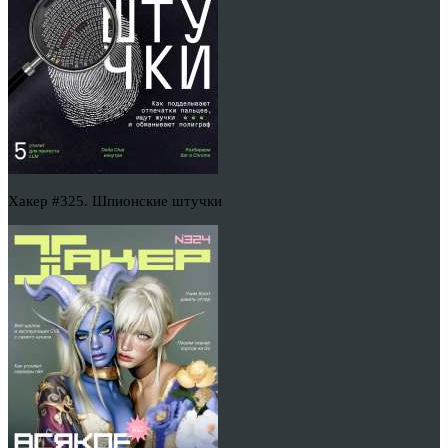
Хакер #325. Шпионские штучки