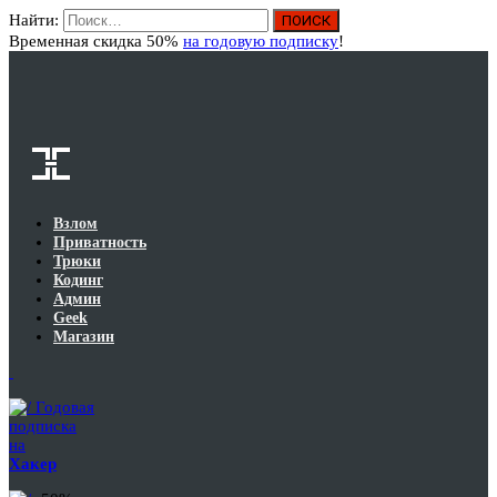
Найти:
Вход
Временная скидка 50%
на годовую подписку
!
Взлом
Приватность
Трюки
Кодинг
Админ
Geek
Магазин
Годовая
подписка
на
Хакер