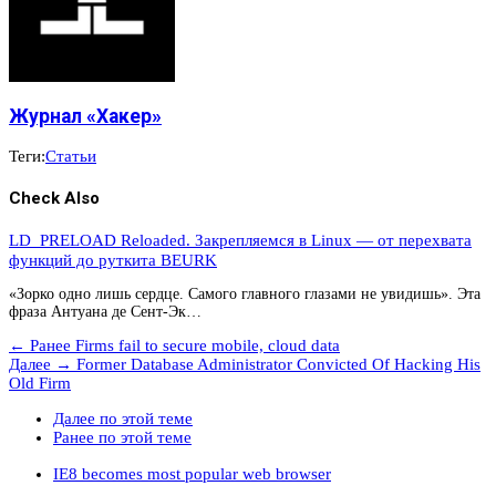
Журнал «Хакер»
Теги:
Статьи
Check Also
LD_PRELOAD Reloaded. Закрепляемся в Linux — от перехвата
функций до руткита BEURK
«Зорко одно лишь сердце. Самого главного глазами не увидишь». Эта
фраза Антуана де Сент-Эк…
← Ранее
Firms fail to secure mobile, cloud data
Далее →
Former Database Administrator Convicted Of Hacking His
Old Firm
Далее по этой теме
Ранее по этой теме
IE8 becomes most popular web browser