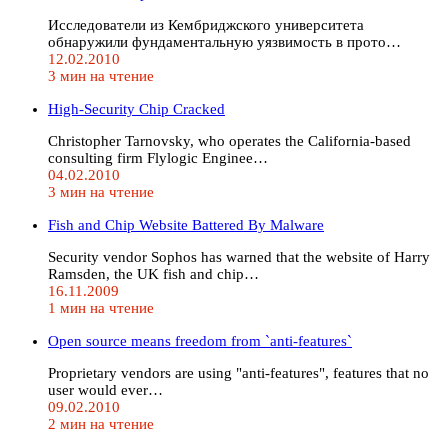
Исследователи из Кембриджского университета
обнаружили фундаментальную уязвимость в прото…
12.02.2010
3 мин на чтение
High-Security Chip Cracked
Christopher Tarnovsky, who operates the California-based
consulting firm Flylogic Enginee…
04.02.2010
3 мин на чтение
Fish and Chip Website Battered By Malware
Security vendor Sophos has warned that the website of Harry
Ramsden, the UK fish and chip…
16.11.2009
1 мин на чтение
Open source means freedom from `anti-features`
Proprietary vendors are using "anti-features", features that no
user would ever…
09.02.2010
2 мин на чтение