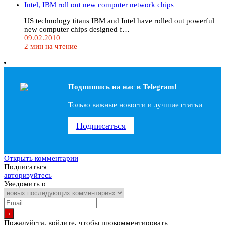
Intel, IBM roll out new computer network chips
US technology titans IBM and Intel have rolled out powerful
new computer chips designed f…
09.02.2010
2 мин на чтение
Подпишись на наc в Telegram!
Только важные новости и лучшие статьи
Подписаться
Открыть комментарии
Подписаться
авторизуйтесь
Уведомить о
Пожалуйста, войдите, чтобы прокомментировать