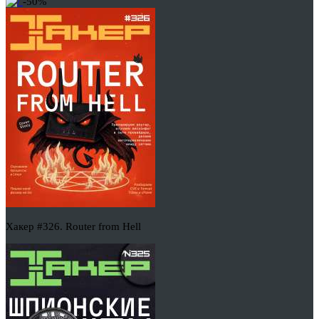
-50%
Хакер #326. Router from Hell