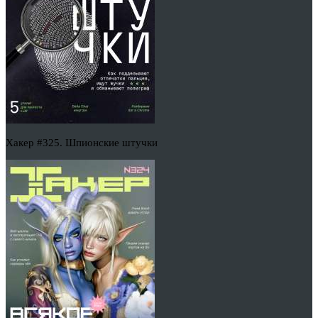
Хакер #325. Шпионские штучки