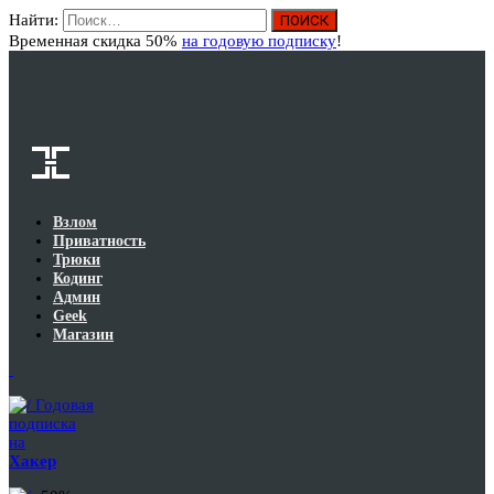
Найти:
Вход
Временная скидка 50%
на годовую подписку
!
Взлом
Приватность
Трюки
Кодинг
Админ
Geek
Магазин
Годовая
подписка
на
Хакер