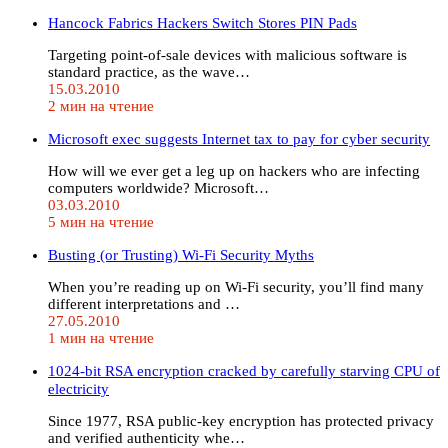
Hancock Fabrics Hackers Switch Stores PIN Pads
Targeting point-of-sale devices with malicious software is
standard practice, as the wave…
15.03.2010
2 мин на чтение
Microsoft exec suggests Internet tax to pay for cyber security
How will we ever get a leg up on hackers who are infecting
computers worldwide? Microsoft…
03.03.2010
5 мин на чтение
Busting (or Trusting) Wi-Fi Security Myths
When you’re reading up on Wi-Fi security, you’ll find many
different interpretations and …
27.05.2010
1 мин на чтение
1024-bit RSA encryption cracked by carefully starving CPU of
electricity
Since 1977, RSA public-key encryption has protected privacy
and verified authenticity whe…