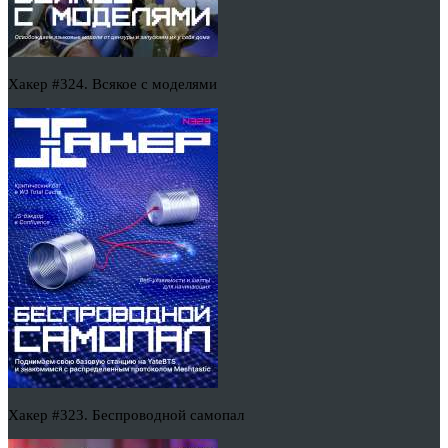
Хакер #324. Всякое с моделями
Хакер #323. Беспроводной самопал