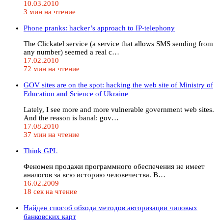
10.03.2010
3 мин на чтение
Phone pranks: hacker’s approach to IP-telephony
The Clickatel service (a service that allows SMS sending from
any number) seemed a real c…
17.02.2010
72 мин на чтение
GOV sites are on the spot: hacking the web site of Ministry of
Education and Science of Ukraine
Lately, I see more and more vulnerable government web sites.
And the reason is banal: gov…
17.08.2010
37 мин на чтение
Think GPL
Феномен продажи программного обеспечения не имеет
аналогов за всю историю человечества. В…
16.02.2009
18 сек на чтение
Найден способ обхода методов авторизации чиповых
банковских карт