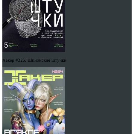
Хакер #325. Шпионские штучки