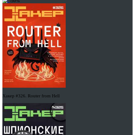
-50%
Хакер #326. Router from Hell