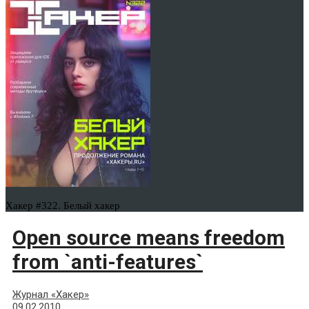
Хакер #322. Белый хакер
Open source means freedom
from `anti-features`
Журнал «Хакер»
09.02.2010