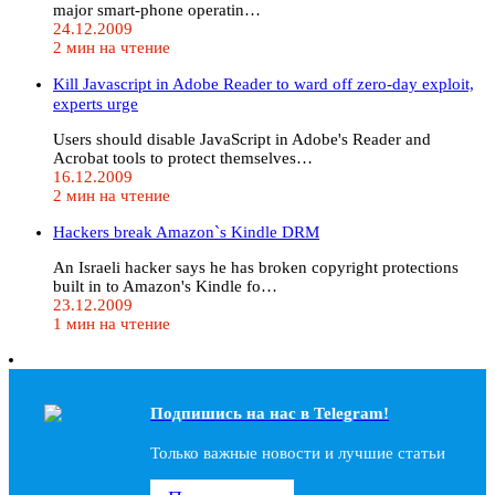
major smart-phone operatin…
24.12.2009
2 мин на чтение
Kill Javasсriрt in Adobe Reader to ward off zero-day exploit,
experts urge
Users should disable JavaScript in Adobe's Reader and
Acrobat tools to protect themselves…
16.12.2009
2 мин на чтение
Hackers break Amazon`s Kindle DRM
An Israeli hacker says he has broken copyright protections
built in to Amazon's Kindle fo…
23.12.2009
1 мин на чтение
Подпишись на наc в Telegram!
Только важные новости и лучшие статьи