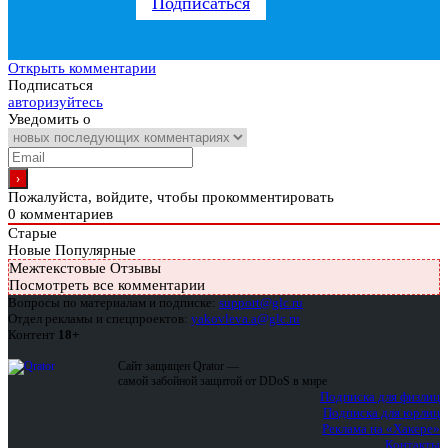
Подписаться
Открыть комментарии
Подписаться
авторизуйтесь
Уведомить о
Пожалуйста, войдите, чтобы прокомментировать
0
комментариев
Старые
Новые
Популярные
Межтекстовые Отзывы
Посмотреть все комментарии
Вопросы по материалам и подписке:
support@glc.ru
Отдел рекламы и спецпроектов:
yakovleva.a@glc.ru
Контент
18+
Сайт защищен Qrator —
самой забойной защитой от DDoS в мире
Подписка для физлиц
Подписка для юрлиц
Реклама на «Хакере»
Контакты