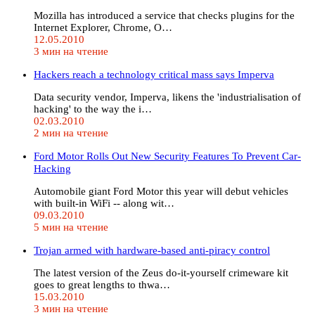
Mozilla has introduced a service that checks plugins for the
Internet Explorer, Chrome, O…
12.05.2010
3 мин на чтение
Hackers reach a technology critical mass says Imperva
Data security vendor, Imperva, likens the 'industrialisation of
hacking' to the way the i…
02.03.2010
2 мин на чтение
Ford Motor Rolls Out New Security Features To Prevent Car-
Hacking
Automobile giant Ford Motor this year will debut vehicles
with built-in WiFi -- along wit…
09.03.2010
5 мин на чтение
Trojan armed with hardware-based anti-piracy control
The latest version of the Zeus do-it-yourself crimeware kit
goes to great lengths to thwa…
15.03.2010
3 мин на чтение