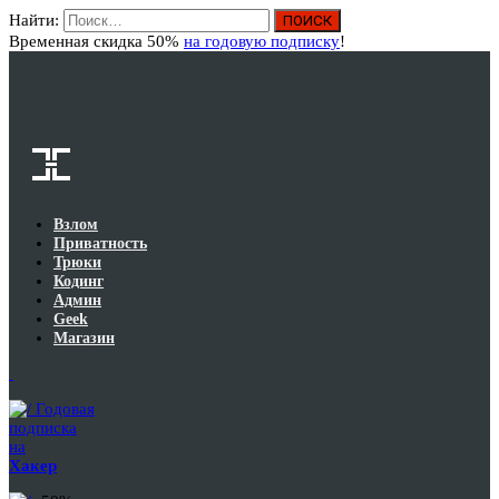
Найти:
Вход
Временная скидка 50%
на годовую подписку
!
Взлом
Приватность
Трюки
Кодинг
Админ
Geek
Магазин
Годовая
подписка
на
Хакер