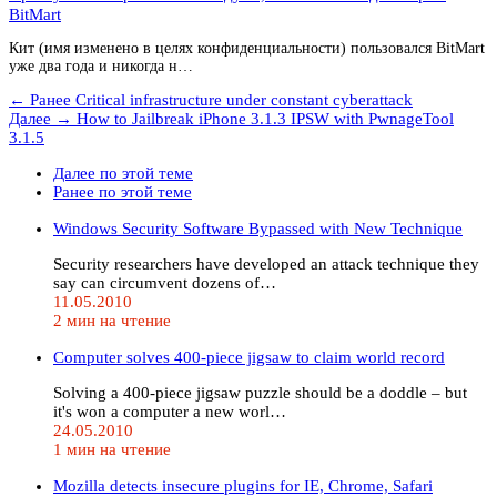
BitMart
Кит (имя изменено в целях конфиденциальности) пользовался BitMart
уже два года и никогда н…
← Ранее
Critical infrastructure under constant cyberattack
Далее →
How to Jailbreak iPhone 3.1.3 IPSW with PwnageTool
3.1.5
Далее по этой теме
Ранее по этой теме
Windows Security Software Bypassed with New Technique
Security researchers have developed an attack technique they
say can circumvent dozens of…
11.05.2010
2 мин на чтение
Computer solves 400-piece jigsaw to claim world record
Solving a 400-piece jigsaw puzzle should be a doddle – but
it's won a computer a new worl…
24.05.2010
1 мин на чтение
Mozilla detects insecure plugins for IE, Chrome, Safari