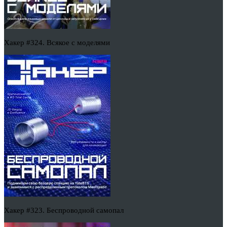
Хакер #324. Всякое с моделями
Хакер #323. Беспроводной самопал