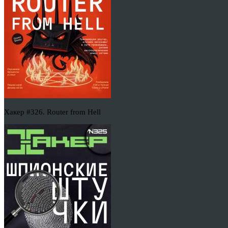
Хакер #326. Router from Hell