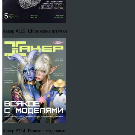
Хакер #325. Шпионские штучки
Хакер #324. Всякое с моделями