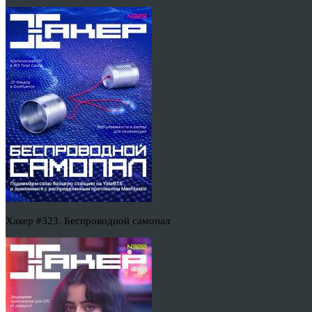
Хакер #323. Беспроводной самопал