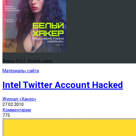
Хакер #322. Белый хакер
Материалы сайта
Intel Twitter Account Hacked
Журнал «Хакер»
27.02.2010
Комментарии
775