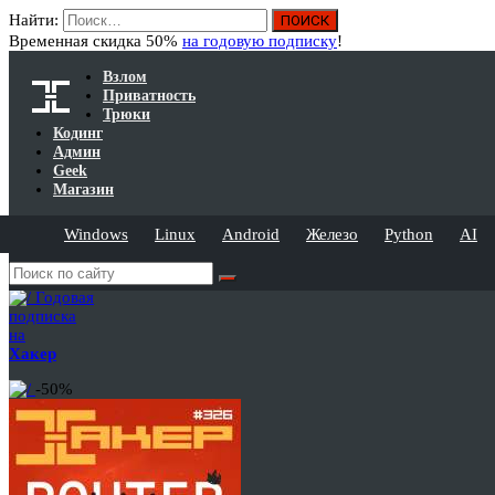
Найти:
Временная скидка 50%
на годовую подписку
!
Взлом
Приватность
Трюки
Кодинг
Админ
Geek
Магазин
Windows
Linux
Android
Железо
Python
AI
Годовая
подписка
на
Хакер
-50%