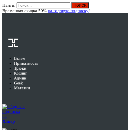
Найти:
Вход
Временная скидка 50%
на годовую подписку
!
Взлом
Приватность
Трюки
Кодинг
Админ
Geek
Магазин
Годовая
подписка
на
Хакер