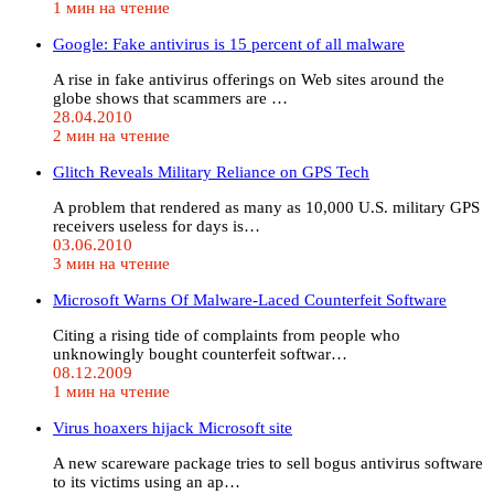
1 мин на чтение
Google: Fake antivirus is 15 percent of all malware
A rise in fake antivirus offerings on Web sites around the
globe shows that scammers are …
28.04.2010
2 мин на чтение
Glitch Reveals Military Reliance on GPS Tech
A problem that rendered as many as 10,000 U.S. military GPS
receivers useless for days is…
03.06.2010
3 мин на чтение
Microsoft Warns Of Malware-Laced Counterfeit Software
Citing a rising tide of complaints from people who
unknowingly bought counterfeit softwar…
08.12.2009
1 мин на чтение
Virus hoaxers hijack Microsoft site
A new scareware package tries to sell bogus antivirus software
to its victims using an ap…