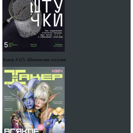
Хакер #325. Шпионские штучки