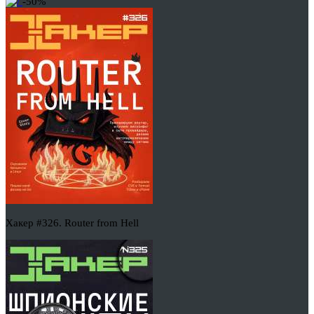
-50%
Хакер #326. Router from Hell