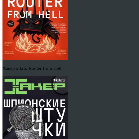
Хакер #326. Router from Hell