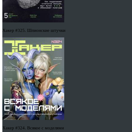
Хакер #325. Шпионские штучки
Хакер #324. Всякое с моделями