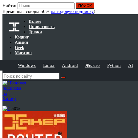
Найти:
Временная скидка 50%
на годовую подписку
!
Взлом
Приватность
Трюки
Кодинг
Админ
Geek
Магазин
Windows
Linux
Android
Железо
Python
AI
Годовая
подписка
на
Хакер
-50%