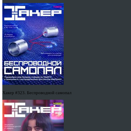
Хакер #323. Беспроводной самопал